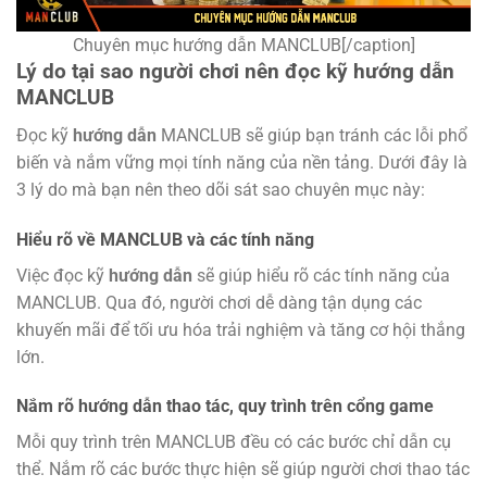
Chuyên mục hướng dẫn MANCLUB[/caption]
Lý do tại sao người chơi nên đọc kỹ hướng dẫn
MANCLUB
Đọc kỹ
hướng dẫn
MANCLUB sẽ giúp bạn tránh các lỗi phổ
biến và nắm vững mọi tính năng của nền tảng. Dưới đây là
3 lý do mà bạn nên theo dõi sát sao chuyên mục này:
Hiểu rõ về MANCLUB và các tính năng
Việc đọc kỹ
hướng dẫn
sẽ giúp hiểu rõ các tính năng của
MANCLUB. Qua đó, người chơi dễ dàng tận dụng các
khuyến mãi để tối ưu hóa trải nghiệm và tăng cơ hội thắng
lớn.
Nắm rõ hướng dẫn thao tác, quy trình trên cổng game
Mỗi quy trình trên MANCLUB đều có các bước chỉ dẫn cụ
thể. Nắm rõ các bước thực hiện sẽ giúp người chơi thao tác