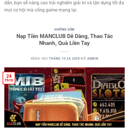
dẫn, bạn sẽ nâng cao trải nghiệm giải trí và tận dụng tối đa
mọi cơ hội mà cổng game mang lại.
HƯỚNG DẪN
Nạp Tiền MANCLUB Dễ Dàng, Thao Tác
Nhanh, Quà Liền Tay
ĐĂNG VÀO
THÁNG 10 24, 2024
BỞI
ADMIN
24
Th10