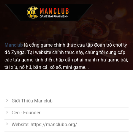
Manclub
là cổng game chính thức của tập đoàn trò chơi tỷ
đô Zynga. Tại website chính thức này, chúng tôi cung cấp
các tựa game kinh điển, hấp dẫn phái mạnh như game bài,
tài xỉu, nổ hũ, bắn cá, xổ số, mini game...
VỀ CHÚNG TÔI
Giới Thiệu Manclub
Ceo - Founder
Website: https://manclubb.org/