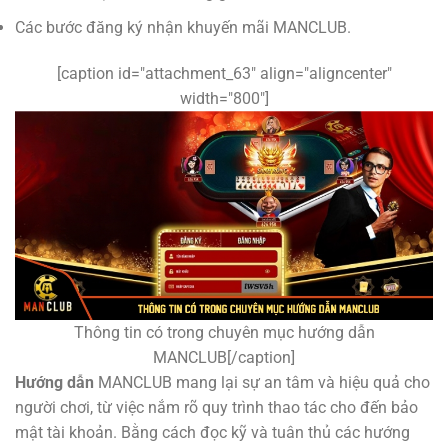
Các bước đăng ký nhận khuyến mãi MANCLUB.
[caption id="attachment_63" align="aligncenter"
width="800"]
Thông tin có trong chuyên mục hướng dẫn
MANCLUB[/caption]
Hướng dẫn
MANCLUB mang lại sự an tâm và hiệu quả cho
người chơi, từ việc nắm rõ quy trình thao tác cho đến bảo
mật tài khoản. Bằng cách đọc kỹ và tuân thủ các hướng