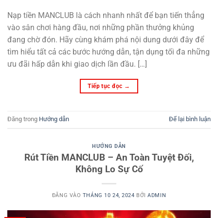
Nạp tiền MANCLUB là cách nhanh nhất để bạn tiến thẳng
vào sân chơi hàng đầu, nơi những phần thưởng khủng
đang chờ đón. Hãy cùng khám phá nội dung dưới đây để
tìm hiểu tất cả các bước hướng dẫn, tận dụng tối đa những
ưu đãi hấp dẫn khi giao dịch lần đầu. […]
Tiếp tục đọc
→
Đăng trong
Hướng dẫn
Để lại bình luận
HƯỚNG DẪN
Rút Tiền MANCLUB – An Toàn Tuyệt Đối,
Không Lo Sự Cố
ĐĂNG VÀO
THÁNG 10 24, 2024
BỞI
ADMIN