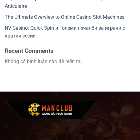
Articulaire
The Ultimate Overview to Online Casino Slot Machines
NV Casino: Quick Spin и Големи печалби за играчи с
кратки сесии
Recent Comments
Không có bình luận nào để hiển thị.