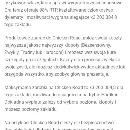
ryzykowne wlazy, ktora sprawi wygrac korzysci finansowe.
Gra teraz oferuje 98% RTP, ksztaltowane czlonkostwo
dylematy i mozliwosci wygrana siegajace x3 203 384,8
tego zakladu.
Produkowac zagrac do Chicken Road, poloz swoja koszty,
najwyzsza jakosc najwyzszy klopoty (Bezsensowny,
Zwykly, Trudny lub Hardcore) i mozesz wez swoja kure
szczegoly po szczegolach. Kazdy etap procesu zwieksza
twoje zyski, ale mozesz kiedykolwiek wydac aktualnosc lub
przygoda wszystko, aby zdobyc glowna prezentuje.
Maksymalna zarobki na Chicken Road to x3 203 384,8 dla
tego zakladu, mozliwa do osiagniecia na trybie Hardkor.
Dokladna wyplata zalezy od wyboru poziomu klopoty i
mozesz poziomy zakladu.
Na przyklad, Chicken Road cieszy sie bezpieczenstwo
Provably Fair, i dlatego, ty na pewno sportowcy mogli