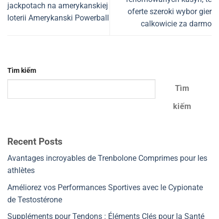
jackpotach na amerykanskiej
oferte szeroki wybor gier
loterii Amerykanski Powerball
calkowicie za darmo
Tìm kiếm
Tìm
kiếm
Recent Posts
Avantages incroyables de Trenbolone Comprimes pour les
athlètes
Améliorez vos Performances Sportives avec le Cypionate
de Testostérone
Suppléments pour Tendons : Éléments Clés pour la Santé