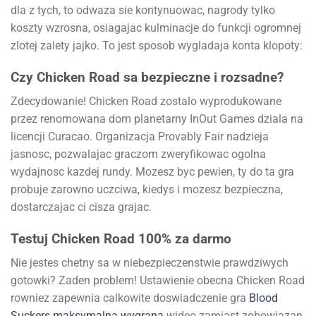
dla z tych, to odwaza sie kontynuowac, nagrody tylko
koszty wzrosna, osiagajac kulminacje do funkcji ogromnej
zlotej zalety jajko. To jest sposob wygladaja konta klopoty:
Czy Chicken Road sa bezpieczne i rozsadne?
Zdecydowanie! Chicken Road zostalo wyprodukowane
przez renomowana dom planetarny InOut Games dziala na
licencji Curacao. Organizacja Provably Fair nadzieja
jasnosc, pozwalajac graczom zweryfikowac ogolna
wydajnosc kazdej rundy. Mozesz byc pewien, ty do ta gra
probuje zarowno uczciwa, kiedys i mozesz bezpieczna,
dostarczajac ci cisza grajac.
Testuj Chicken Road 100% za darmo
Nie jestes chetny sa w niebezpieczenstwie prawdziwych
gotowki? Zaden problem! Ustawienie obecna Chicken Road
rowniez zapewnia calkowite doswiadczenie gra
Blood
Suckers maksymalna wygrana
wideo zamiast zobowiazan