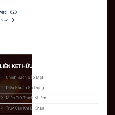
wird 1823
onzow
LIÊN KẾT HỮU ÍCH
Chính Sách Bảo Mật
Điều Khoản Sử Dụng
Miễn Trừ Trách Nhiệm
Truy Cập Khi Bị Chặn