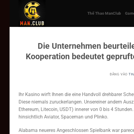
Bỏ
qua
Thể Thao ManClub
Game
nội
dung
Die Unternehmen beurteile
Kooperation bedeutet gepruft
ĐĂNG VÀO
TH
Ihr Kasino wirft Ihnen die eine Handvoll drehbarer Sche
Diese niemals zuruckerlangen. Unsereiner andern Ausz
Ethereum, Litecoin, USDT) innerer von 0 bis 4 Stunden
hinsichtlich Aviator, Spaceman und Plinko.
Alabama neueres Angeschlossen Spielbank war parece 