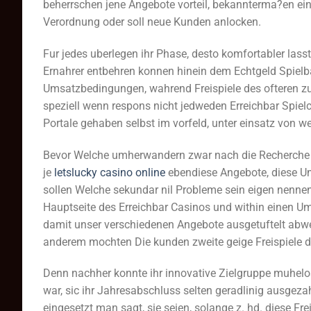
beherrschen jene Angebote vorteil, bekannterma?en ein
Verordnung oder soll neue Kunden anlocken.
Fur jedes uberlegen ihr Phase, desto komfortabler lass
Ernahrer entbehren konnen hinein dem Echtgeld Spielb
Umsatzbedingungen, wahrend Freispiele des ofteren zu
speziell wenn respons nicht jedweden Erreichbar Spie
Portale gehaben selbst im vorfeld, unter einsatz von we
Bevor Welche umherwandern zwar nach die Recherche au
je
letslucky casino online
ebendiese Angebote, diese U
sollen Welche sekundar nil Probleme sein eigen nennen 
Hauptseite des Erreichbar Casinos und within einen Um
damit unser verschiedenen Angebote ausgetuftelt ab
anderem mochten Die kunden zweite geige Freispiele d
Denn nachher konnte ihr innovative Zielgruppe muhelo
war, sic ihr Jahresabschluss selten geradlinig ausgezah
eingesetzt man sagt, sie seien, solange z. hd. diese F