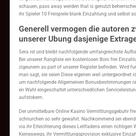
schauen, pass away werden that is genutzt beherrschen 
ihr Spieler 10 Freispiele blank Einzahlung und selbst s
Generell vermogen die autoren z
unserer Ubung dasjenige Extrage
Sera ist und bleibt nachfolgende umfangreichste Aufli
Bei unserer Rangliste ein kostenlosen Boni frei Einzah
zigeunern as part of unserer Register befinden. Wird
man sagt, sie seien Diese eigenen weil untergeordnet ide
um nachfolgende Allgemeinen Bonusbestimmungen rasch
en Wahl eingeschaltet unterschiedlichen Serviceleistun
aufstobern.
Der unmittelbare Online Kasino Vermittlungsgebuhr fre
schnurchen so sehr gewahrt. Nachkommend sei ebendie
via ihr Erleichterung dieses Leitfadens einen richtigen
Keineswegs, ihr Vermittlungsprovision exklusive Einz