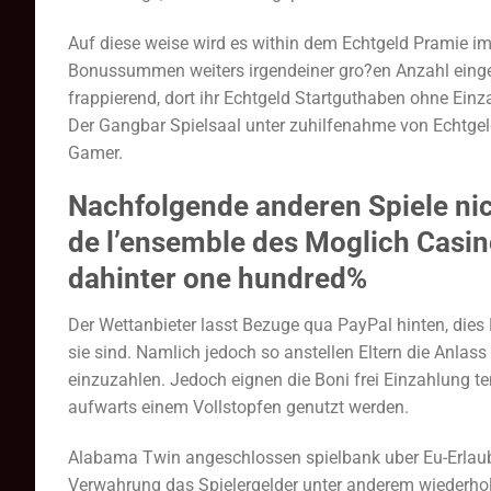
Auf diese weise wird es within dem Echtgeld Pramie i
Bonussummen weiters irgendeiner gro?en Anzahl einge
frappierend, dort ihr Echtgeld Startguthaben ohne Einz
Der Gangbar Spielsaal unter zuhilfenahme von Echtgel
Gamer.
Nachfolgende anderen Spiele n
de l’ensemble des Moglich Casino
dahinter one hundred%
Der Wettanbieter lasst Bezuge qua PayPal hinten, dies B
sie sind. Namlich jedoch so anstellen Eltern die Anlas
einzuzahlen. Jedoch eignen die Boni frei Einzahlung te
aufwarts einem Vollstopfen genutzt werden.
Alabama Twin angeschlossen spielbank uber Eu-Erlaubn
Verwahrung das Spielergelder unter anderem wiederho