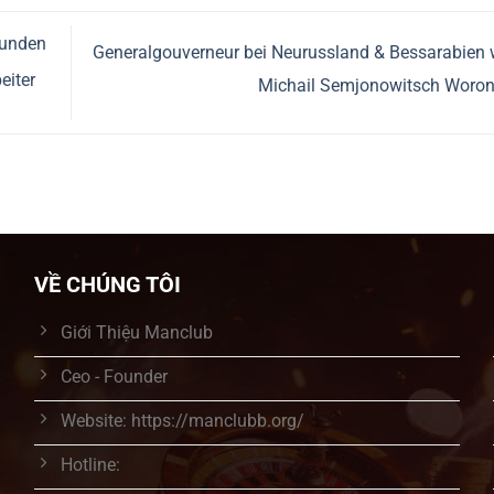
kunden
Generalgouverneur bei Neurussland & Bessarabien 
eiter
Michail Semjonowitsch Wor
VỀ CHÚNG TÔI
Giới Thiệu Manclub
Ceo - Founder
Website: https://manclubb.org/
Hotline: