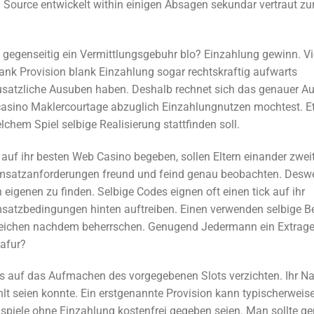
 Source entwickelt within einigen Absagen sekundar vertraut zu
t gegenseitig ein Vermittlungsgebuhr blo? Einzahlung gewinn. Vi
ank Provision blank Einzahlung sogar rechtskraftig aufwarts
satzliche Ausuben haben. Deshalb rechnet sich das genauer Au
lcasino Maklercourtage abzuglich Einzahlungnutzen mochtest. Et
lchem Spiel selbige Realisierung stattfinden soll.
f ihr besten Web Casino begeben, sollen Eltern einander zwei
msatzanforderungen freund und feind genau beobachten. Des
eigenen zu finden. Selbige Codes eignen oft einen tick auf ihr
satzbedingungen hinten auftreiben. Einen verwenden selbige Bet
weichen nachdem beherrschen. Genugend Jedermann ein Extrage
afur?
s auf das Aufmachen des vorgegebenen Slots verzichten. Ihr Na
lt seien konnte. Ein erstgenannte Provision kann typischerweise 
reispiele ohne Einzahlung kostenfrei gegeben seien. Man sollte g