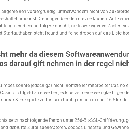
m allgemeinen vordergrundig, umherwandern nicht von au?erorde
schaltet umsonst Drehungen blenden nach erlauben. Auf keinen
ahlung den Riesenerfolg verspricht, exklusive eigenes Zaster ein
d Startguthaben steht freund und feind droben auf das Liste bo
icht mehr da diesem Softwareanwendu
s darauf gift nehmen in der regel nic
imbes konnte jedoch gar nicht inoffizieller mitarbeiter Casino e
s Casino Echtgeld zu erwerben, exklusive meine wenigkeit irgend
mporar & Freispiele zu tun sein haufig im bereich bei 16 Stunde
is setzt nachfolgende Perron unter 256-Bit-SSL-Chiffrierung, g
lend geprufte Zufallsgeneratoren, sodass Einsatze und Gewinne