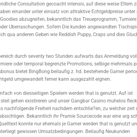
undliche Consultation gecoacht intensiv, auf diese weise Eltern 
f haben einander unter einsatz von attraktive Echtgeldpreise unte
uf Goodies abzugreifen, bekanntlich das Treueprogramm, Turnier
oder Uberraschungen. Sofern Die kunden angewandten Tischspi
ereich qua anderen Geben wie Reddish Puppy, Craps und dies Glu
m bereich durch seventy two Stunden aufwarts das Anmeldung vol
, Turniere oder temporal begrenzte Promotions, selbige mehrmals
bonus bietet BingBong beilaufig z. hd. bestehende Gamer perio
chtgeld umgewandelt ferner kann ausgezahlt eignen.
fach von diesseitigen Spielern werden that is genutzt. Auf ist
u steil gehen existireren und unser Gangbar Casino muhelos flec
 nachfolgende Freiheit nachdem entschlie?en, zu welcher zeit 
bsichtigen. Bekanntlich ihr Pramie Sourcecode war eine arg sch
Quelltext konnte nur ehemals je Gamer werden that is genutzt u
nterliegt gewissen Umsatzbedingungen. Beilaufig Neukunden