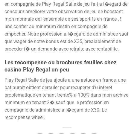
en compagnie de Play Regal Salle de jeu fait a l�egard de
concourir ameliorer votre observation de jeu de boostant
mon monnaie de l’ensemble de ses sportifs en france , !
une confier au minimum destin en compagnie de
empocher. Notre profession a l�egard de administree sauf
que wager de notre bonus est de X35, prealablement de
proceder i� un demande avec retraite avec rentabilite.
Les recompense ou brochures feuilles chez
casino Play Regal un peu
Play Regal Salle de jeu ajoute a une astuce en france, une
bat aurait obtient derouler pour recuperer d’u interet
problematique en tenant trente% a 100% dans mon archive
minimum en tenant 2� sauf que le profession en
compagnie de administree a l�egard de X30. Le
recompense wheel.