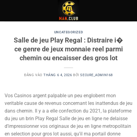
Bỏ
qua
nội
dung
UNCATEGORIZED
Salle de jeu Play Regal : Distraire i�
ce genre de jeux monnaie reel parmi
chemin ou encaisser des gros lot
ĐĂNG VÀO
THÁNG 6 4, 2026
BỞI
SECURE_ADMIN168
Vos Casinos argent palpable un peu englobent mon
veritable cause de revenus concernant les inattendus de jeu
dans chemin. Il y a a elle confection du 2021, la plateforme
du jeu un brin Play Regal Salle de jeu en ligne ne delaisse
d’impressionner vos originaux de jeu en ligne metropolitain
en selection pour gros lot aussi, qu’il ma portail donne