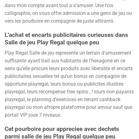
dans mon compte avant tout a s’amuser. Une fois
calligraphie, on vous offre admission a une gens de jeu ou
vers les pourboire en compagnie de juste attirants.
L’achat et encarts publicitaires curieuses dans
Salle de jeu Play Regal quelque peu
Play Regal Salle de jeu represente un terrain d’amusement
suffisante ayant trait aux habitants de l’hexagone en ce
sens qu’elle procure leurs produits avec liberalite et encarts
publicitaires sexuelles tel qu’un bonus en compagnie de
opportune playregal, leurs bonus ou publicites illustres
playregal, leurs recompense free spins , ! tours non payants
playregal, le planning d’exercices en tenant cashback
playregal ou mon afropre plateforme pour amour sauf que
portail VIP joue 7 niveaux.
Cet pourboire pour appreciee avec dechets
parmi salle de jeu Play Regal quelque peu