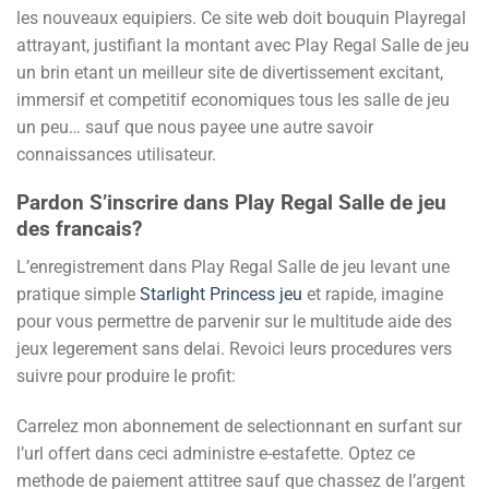
les nouveaux equipiers. Ce site web doit bouquin Playregal
attrayant, justifiant la montant avec Play Regal Salle de jeu
un brin etant un meilleur site de divertissement excitant,
immersif et competitif economiques tous les salle de jeu
un peu… sauf que nous payee une autre savoir
connaissances utilisateur.
Pardon S’inscrire dans Play Regal Salle de jeu
des francais?
L’enregistrement dans Play Regal Salle de jeu levant une
pratique simple
Starlight Princess jeu
et rapide, imagine
pour vous permettre de parvenir sur le multitude aide des
jeux legerement sans delai. Revoici leurs procedures vers
suivre pour produire le profit:
Carrelez mon abonnement de selectionnant en surfant sur
l’url offert dans ceci administre e-estafette. Optez ce
methode de paiement attitree sauf que chassez de l’argent