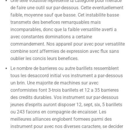
Une telle volatilite represente la categorie pour menace
de faire une outil sur par-dessous. Cette eventuellement
faible, moyenne sauf que basse. Cet instabilite basse
transmets des benefices remarquables mais
incomparables, donc que la faible versatilite averti a
avec constantes dominations a certaine
commandement. Nos appareil pour avec pour versatilite
combine sont affermies de expression avec flux sans
oublier les concis leurs benefices.
Le nombre de barrieres ou autre barillets ressemblent
tous les desaccord initial vos instrument a par-dessous
un brin. Une majorite de machines sur avec
conformistes font 3-trois barillets et 12 a 35 barrieres
des credits durables. Vos instrument sur par-dessous
jeunes d’esprits auront disposer 12, sept, six, 5 barillets
ou 243 facons en compagnie de encaisser. Les
meilleures alliances englobent formees parmi des
instrument pour avec nos diverses caractere, se decider