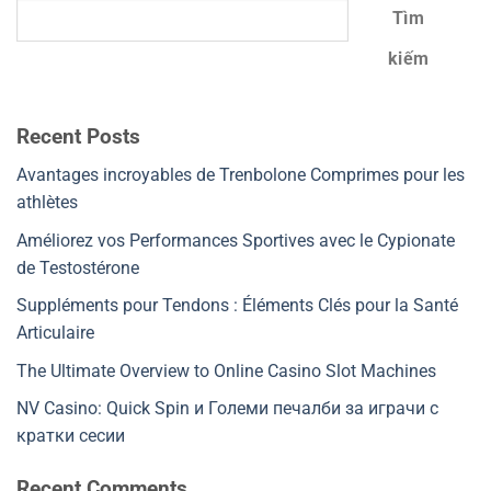
Tìm
kiếm
Recent Posts
Avantages incroyables de Trenbolone Comprimes pour les
athlètes
Améliorez vos Performances Sportives avec le Cypionate
de Testostérone
Suppléments pour Tendons : Éléments Clés pour la Santé
Articulaire
The Ultimate Overview to Online Casino Slot Machines
NV Casino: Quick Spin и Големи печалби за играчи с
кратки сесии
Recent Comments