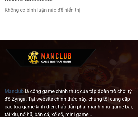
Không có bình luận nào để hiển thị.
Manclub
là cổng game chính thức của tập đoàn trò chơi tỷ
đô Zynga. Tại website chính thức này, chúng tôi cung cấp
các tựa game kinh điển, hấp dẫn phái mạnh như game bài,
tài xỉu, nổ hũ, bắn cá, xổ số, mini game...
VỀ CHÚNG TÔI