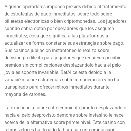
Algunos operadores imponen precios debido al tratamiento
de estrategias de pago inmediatos, sobre todo sobre
billeteras electronicas o bien criptomonedas. Los jugadores
cuando sobra optan por operadores que les aseguren
inmediatez, cosa que significa a las plataformas a
actualizar de forma constante sus estrategias sobre pago.
Sus casinos jubilacion instantaneo lo realiza sobre
decision predilecta para jugadores que requieren percibir
premios sin complicaciones desplazandolo hacia el pelo
joviales soporte invariable. BetAlice esta debido a la
variacii?n sobre estrategias sobre remuneracion y no ha
transpirado para ofrecer retiros inmediatos durante
mayoria de varones.
La experiencia sobre entretenimiento pronto desplazandolo
hacia el pelo desprovisto demoras sobre Instasino le hace
acerca de la alternativa sobre primer nivel. Este casino con
retiros veloces ha llegado la hora con una proposicion