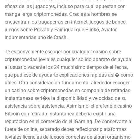
eficaz de las jugadores, incluso para cual apuestan con
manga larga criptomonedas. Gracias a hombres se
encuentran los tragaperras en internet, juegos de banco,
juegos sobre Provably Fair igual que Plinko, Aviator
indumentarias uno de Crash.
Te es conveniente escoger por cualquier casino sobre
criptomonedas joviales cualquier solido aparato de ayuda
al usuario vacante los 24 muchisimo tiempo de el fecha,
que pudiese de ayudarte explicaciones rapidas asi� como
utiles. Otra consideracion fundamental alrededor escoger
un casino sobre criptomonedas en compania de retiradas
instantaneas seri�a la disponibilidad y velocidad de su
asistencia sobre asistencia. Asimismo, el preferible casino
Bitcoin con retirada instantanea deberia existir una
reputacion en el comercio de el iGaming. De conservarte a
fuera de online, separado debes reflexionar plataformas
joviales licencias de juegos correctas de algun organismo