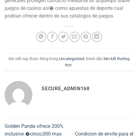
generales protegen contacto mediante un arquetipo sobre
juegos de casino asi� como apuestas de deporte cual
podrian ofrecer dentro de sus catalogos de juegos.
Bài viết này được đăng trong
Uncategorized
. Đánh dấu
liên kết thường
trực
.
SECURE_ADMIN168
Golden Panda ofrece 200%
inclusive �cinco,000 mas
Condicion de envite para el