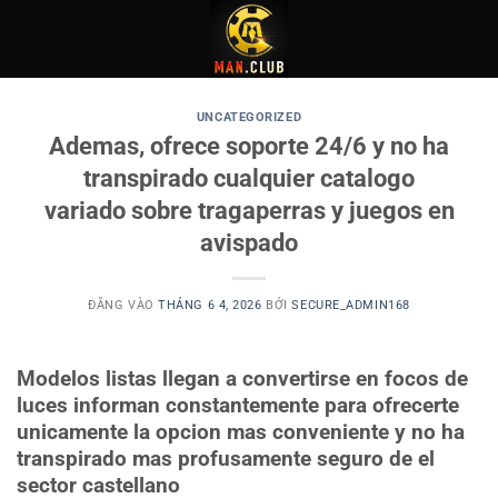
Bỏ
qua
nội
dung
UNCATEGORIZED
Ademas, ofrece soporte 24/6 y no ha
transpirado cualquier catalogo
variado sobre tragaperras y juegos en
avispado
ĐĂNG VÀO
THÁNG 6 4, 2026
BỞI
SECURE_ADMIN168
Modelos listas llegan a convertirse en focos de
luces informan constantemente para ofrecerte
unicamente la opcion mas conveniente y no ha
transpirado mas profusamente seguro de el
sector castellano