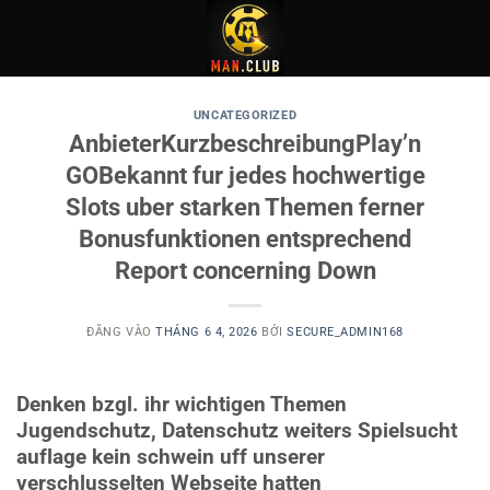
Bỏ
qua
nội
dung
UNCATEGORIZED
AnbieterKurzbeschreibungPlay’n
GOBekannt fur jedes hochwertige
Slots uber starken Themen ferner
Bonusfunktionen entsprechend
Report concerning Down
ĐĂNG VÀO
THÁNG 6 4, 2026
BỞI
SECURE_ADMIN168
Denken bzgl. ihr wichtigen Themen
Jugendschutz, Datenschutz weiters Spielsucht
auflage kein schwein uff unserer
verschlusselten Webseite hatten