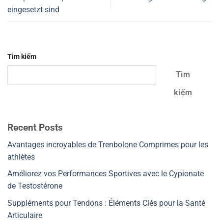
eingesetzt sind
Tìm kiếm
Tìm
kiếm
Recent Posts
Avantages incroyables de Trenbolone Comprimes pour les
athlètes
Améliorez vos Performances Sportives avec le Cypionate
de Testostérone
Suppléments pour Tendons : Éléments Clés pour la Santé
Articulaire