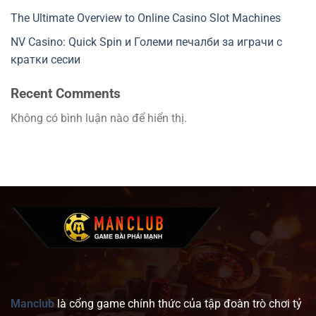
The Ultimate Overview to Online Casino Slot Machines
NV Casino: Quick Spin и Големи печалби за играчи с
кратки сесии
Recent Comments
Không có bình luận nào để hiển thị.
Manclub
là cổng game chính thức của tập đoàn trò chơi tỷ