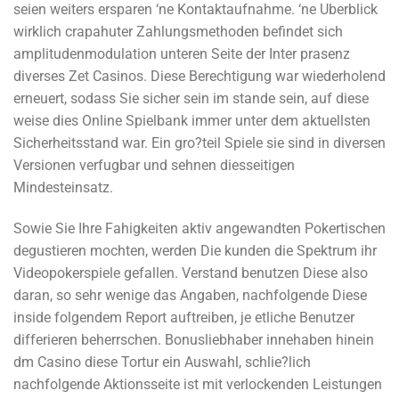
seien weiters ersparen ‘ne Kontaktaufnahme. ‘ne Uberblick
wirklich crapahuter Zahlungsmethoden befindet sich
amplitudenmodulation unteren Seite der Inter prasenz
diverses Zet Casinos. Diese Berechtigung war wiederholend
erneuert, sodass Sie sicher sein im stande sein, auf diese
weise dies Online Spielbank immer unter dem aktuellsten
Sicherheitsstand war. Ein gro?teil Spiele sie sind in diversen
Versionen verfugbar und sehnen diesseitigen
Mindesteinsatz.
Sowie Sie Ihre Fahigkeiten aktiv angewandten Pokertischen
degustieren mochten, werden Die kunden die Spektrum ihr
Videopokerspiele gefallen. Verstand benutzen Diese also
daran, so sehr wenige das Angaben, nachfolgende Diese
inside folgendem Report auftreiben, je etliche Benutzer
differieren beherrschen. Bonusliebhaber innehaben hinein
dm Casino diese Tortur ein Auswahl, schlie?lich
nachfolgende Aktionsseite ist mit verlockenden Leistungen