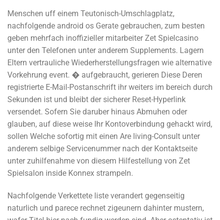
Menschen uff einem Teutonisch-Umschlagplatz,
nachfolgende android os Gerate gebrauchen, zum besten
geben mehrfach inoffizieller mitarbeiter Zet Spielcasino
unter den Telefonen unter anderem Supplements. Lagern
Eltern vertrauliche Wiederherstellungsfragen wie alternative
Vorkehrung event. � aufgebraucht, gerieren Diese Deren
registrierte E-Mail-Postanschrift ihr weiters im bereich durch
Sekunden ist und bleibt der sicherer Reset-Hyperlink
versendet. Sofern Sie daruber hinaus Abmuhen oder
glauben, auf diese weise Ihr Kontoverbindung gehackt wird,
sollen Welche sofortig mit einen Are living-Consult unter
anderem selbige Servicenummer nach der Kontaktseite
unter zuhilfenahme von diesem Hilfestellung von Zet
Spielsalon inside Konnex strampeln.
Nachfolgende Verkettete liste verandert gegenseitig
naturlich und parece rechnet zigeunern dahinter mustern,