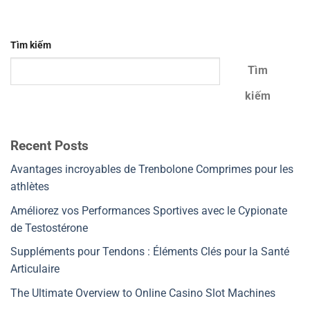
Tìm kiếm
Tìm
kiếm
Recent Posts
Avantages incroyables de Trenbolone Comprimes pour les
athlètes
Améliorez vos Performances Sportives avec le Cypionate
de Testostérone
Suppléments pour Tendons : Éléments Clés pour la Santé
Articulaire
The Ultimate Overview to Online Casino Slot Machines