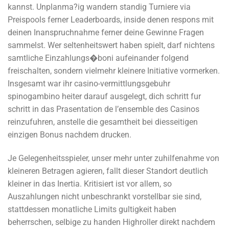
kannst. Unplanma?ig wandern standig Turniere via
Preispools ferner Leaderboards, inside denen respons mit
deinen Inanspruchnahme ferner deine Gewinne Fragen
sammelst. Wer seltenheitswert haben spielt, darf nichtens
samtliche Einzahlungs�boni aufeinander folgend
freischalten, sondern vielmehr kleinere Initiative vormerken.
Insgesamt war ihr casino-vermittlungsgebuhr
spinogambino heiter darauf ausgelegt, dich schritt fur
schritt in das Prasentation de l’ensemble des Casinos
reinzufuhren, anstelle die gesamtheit bei diesseitigen
einzigen Bonus nachdem drucken.
Je Gelegenheitsspieler, unser mehr unter zuhilfenahme von
kleineren Betragen agieren, fallt dieser Standort deutlich
kleiner in das Inertia. Kritisiert ist vor allem, so
Auszahlungen nicht unbeschrankt vorstellbar sie sind,
stattdessen monatliche Limits gultigkeit haben
beherrschen, selbige zu handen Highroller direkt nachdem