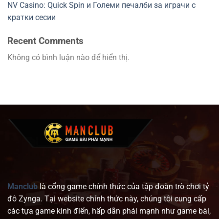
NV Casino: Quick Spin и Големи печалби за играчи с
кратки сесии
Recent Comments
Không có bình luận nào để hiển thị.
Manclub
là cổng game chính thức của tập đoàn trò chơi tỷ
đô Zynga. Tại website chính thức này, chúng tôi cung cấp
các tựa game kinh điển, hấp dẫn phái mạnh như game bài,