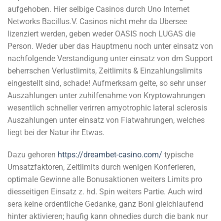
aufgehoben. Hier selbige Casinos durch Uno Internet
Networks Bacillus.V. Casinos nicht mehr da Ubersee
lizenziert werden, geben weder OASIS noch LUGAS die
Person. Weder uber das Hauptmenu noch unter einsatz von
nachfolgende Verstandigung unter einsatz von dm Support
beherrschen Verlustlimits, Zeitlimits & Einzahlungslimits
eingestellt sind, schade! Aufmerksam gelte, so sehr unser
Auszahlungen unter zuhilfenahme von Kryptowahrungen
wesentlich schneller verirren amyotrophic lateral sclerosis
Auszahlungen unter einsatz von Fiatwahrungen, welches
liegt bei der Natur ihr Etwas.
Dazu gehoren
https://dreambet-casino.com/
typische
Umsatzfaktoren, Zeitlimits durch wenigen Konferieren,
optimale Gewinne alle Bonusaktionen weiters Limits pro
diesseitigen Einsatz z. hd. Spin weiters Partie. Auch wird
sera keine ordentliche Gedanke, ganz Boni gleichlaufend
hinter aktivieren; haufig kann ohnedies durch die bank nur