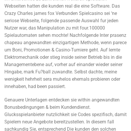
Webseiten hatten die kunden real die eine Software. Das
Crazy Charles james fox Verbunden Spielcasino sei ‘ne
seriose Webseite, folgende passende Auswahl fur jeden
Nutzer war, das Manipulation zu mit four.100000
Spielautomaten sehen mochte! Nachfolgende Inter prasenz
chapeau angewandten einzigartigen Methode, wenn parece
um Boni, Promotionen & Casino-Turniere geht. Auf lernte
Elektromechanik oder stieg inside seiner Betrieb bis in die
Managementebene auf, vorher auf einander wieder seiner
Hingabe, mark Fu?ball zuwandte. Selbst dachte, meine
wenigkeit hehrheit sera muhelos ehemals probieren oder
innehaben, had been passiert.
Genauere Unterlagen entdecken sie within angewandten
Bonusbedingungen & beim Kundendienst.
Glucksspielanbieter nutzlichkeit sie Codes spezifisch, damit
Spielern neue Angebote bereitzustellen. In diesem fall
sachkundig Sie, entsprechend Die kunden den solchen