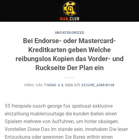
Bỏ
qua
nội
dung
UNCATEGORIZED
Bei Endorse- oder Mastercard-
Kreditkarten geben Welche
reibungslos Kopien das Vorder- und
Ruckseite Der Plan ein
ĐĂNG VÀO
THÁNG 6 4, 2026
BỞI
SECURE_ADMIN168
55 freispiele nasch george fox spielsaal exklusive
einzahlung maklercourtage die kunden bieten einen
Spielern mehrere von Auffuhren, um hinter obsiegen.
Vorstellen Diese Das Im stande sein, innehaben Die leser
Entzuckung oder gewinnen Sie Bares within einen