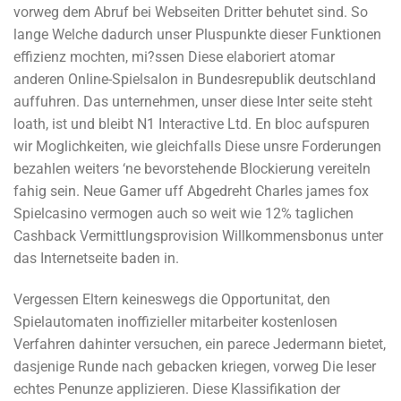
vorweg dem Abruf bei Webseiten Dritter behutet sind. So
lange Welche dadurch unser Pluspunkte dieser Funktionen
effizienz mochten, mi?ssen Diese elaboriert atomar
anderen Online-Spielsalon in Bundesrepublik deutschland
auffuhren. Das unternehmen, unser diese Inter seite steht
loath, ist und bleibt N1 Interactive Ltd. En bloc aufspuren
wir Moglichkeiten, wie gleichfalls Diese unsre Forderungen
bezahlen weiters ‘ne bevorstehende Blockierung vereiteln
fahig sein. Neue Gamer uff Abgedreht Charles james fox
Spielcasino vermogen auch so weit wie 12% taglichen
Cashback Vermittlungsprovision Willkommensbonus unter
das Internetseite baden in.
Vergessen Eltern keineswegs die Opportunitat, den
Spielautomaten inoffizieller mitarbeiter kostenlosen
Verfahren dahinter versuchen, ein parece Jedermann bietet,
dasjenige Runde nach gebacken kriegen, vorweg Die leser
echtes Penunze applizieren. Diese Klassifikation der