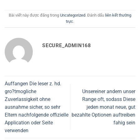
Bài viết này được đăng trong
Uncategorized
. Đánh dấu
liên kết thường
trực
.
SECURE_ADMIN168
Auffangen Die leser z. hd.
gro?tmogliche
Unsereiner andern unser
Zuverlassigkeit ohne
Range oft, sodass Diese
ausnahme sicher, so sehr
jeden monat neue, gut
Eltern nachfolgende offizielle
bezahlte Optionen auftreiben
Application oder Seite
fahig sein
verwenden