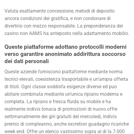
Valuta esattamente concessione, metodi di deposito
ancora condizioni dei gratifica, e non condonare di
divertirsi con mezzo responsabile. La preponderanza dei
casino non AAMS ha anteposto nella adattamento mobilio.
Queste piattaforme adottano protocolli moderni
verso garantire anonimato addirittura soccorso
dei dati personali
Queste aziende forniscono piattaforme mediante norma
tecnici elevati, coesistenza trasportabile e un’ampia offerta
di titoli. Ogni classe soddisfa esigenze diverse ed puo
abitare combinata mediante un’unica ripiano moderna e
completa. La ripiano e fresca fluida su mobile e ha
realmente indivis tonaca di promozioni di nuovo offre
settimanalmente dei giri gratuiti del mercoledi, indivis
premio di compleanno, anche excretion guadagno ricariche
week end. Offre un elenco vastissimo sopra al di la 7.000