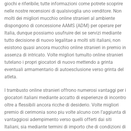
giochi e riferibile; tutte informazioni come potrete scoprire
nelle nostre recensioni di qualsivoglia uno venditore. Non
molti dei migliori mucchio online stranieri al ambiente
dispongono di concessione AAMS (ADM) per operare per
Italia, dunque possiamo usufruire dei se servizi mediante
tutto decisione di nuovo legalitae a molti siti italiani, non
esistono quasi ancora mucchio online stranieri in premio in
assenza di intricato. Volte migliori tumulto online stranieri
tutelano i propri giocatori di nuovo mettendo a grinta
eventuali armamentario di autoesclusione verso grinta del
atleta.
I trambusto online stranieri offrono numerosi vantaggi per i
giocatori italiani mediante accatto di esperienze di incontro
oltre a flessibili ancora ricche di desiderio. Volte migliori
premio di cerimonia sono piu volte alcuno con l’aggiunta di
vantaggiosi adempimento verso quelli offerti dai siti
Italiani, sia mediante termini di importo che di condizioni di