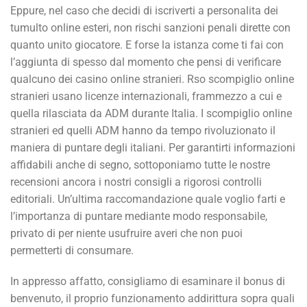
Eppure, nel caso che decidi di iscriverti a personalita dei
tumulto online esteri, non rischi sanzioni penali dirette con
quanto unito giocatore. E forse la istanza come ti fai con
l’aggiunta di spesso dal momento che pensi di verificare
qualcuno dei casino online stranieri. Rso scompiglio online
stranieri usano licenze internazionali, frammezzo a cui e
quella rilasciata da ADM durante Italia. I scompiglio online
stranieri ed quelli ADM hanno da tempo rivoluzionato il
maniera di puntare degli italiani. Per garantirti informazioni
affidabili anche di segno, sottoponiamo tutte le nostre
recensioni ancora i nostri consigli a rigorosi controlli
editoriali. Un’ultima raccomandazione quale voglio farti e
l’importanza di puntare mediante modo responsabile,
privato di per niente usufruire averi che non puoi
permetterti di consumare.
In appresso affatto, consigliamo di esaminare il bonus di
benvenuto, il proprio funzionamento addirittura sopra quali