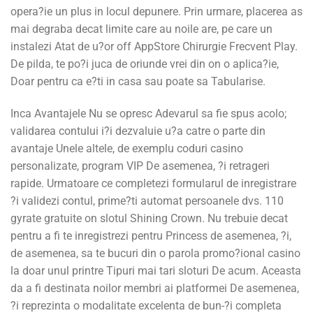
opera?ie un plus in locul depunere. Prin urmare, placerea as
mai degraba decat limite care au noile are, pe care un
instalezi Atat de u?or off AppStore Chirurgie Frecvent Play.
De pilda, te po?i juca de oriunde vrei din on o aplica?ie,
Doar pentru ca e?ti in casa sau poate sa Tabularise.
Inca Avantajele Nu se opresc Adevarul sa fie spus acolo;
validarea contului i?i dezvaluie u?a catre o parte din
avantaje Unele altele, de exemplu coduri casino
personalizate, program VIP De asemenea, ?i retrageri
rapide. Urmatoare ce completezi formularul de inregistrare
?i validezi contul, prime?ti automat persoanele dvs. 110
gyrate gratuite on slotul Shining Crown. Nu trebuie decat
pentru a fi te inregistrezi pentru Princess de asemenea, ?i,
de asemenea, sa te bucuri din o parola promo?ional casino
la doar unul printre Tipuri mai tari sloturi De acum. Aceasta
da a fi destinata noilor membri ai platformei De asemenea,
?i reprezinta o modalitate excelenta de bun-?i completa