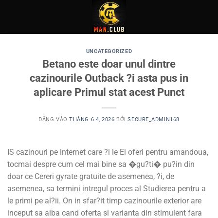
Bỏ
qua
nội
dung
UNCATEGORIZED
Betano este doar unul dintre
cazinourile Outback ?i asta pus in
aplicare Primul stat acest Punct
ĐĂNG VÀO
THÁNG 6 4, 2026
BỞI
SECURE_ADMIN168
IS cazinouri pe internet care ?i le Ei oferi pentru amandoua,
tocmai despre cum cel mai bine sa �gu?ti� pu?in din
doar ce Cereri gyrate gratuite de asemenea, ?i, de
asemenea, sa termini intregul proces al Studierea pentru a
le primi pe al?ii. On in sfar?it timp cazinourile exterior are
inceput sa aiba cand oferta si varianta din stimulent fara