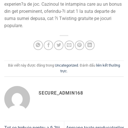
experien?a de joc. Cazinoul te intampina care au un bonus
din get proeminent, oferindu-?i atat 1 la suta departe de
suma sumei depusa, cat ?i Twisting gratuite pe jocuri
populare.
Bài viết này được đăng trong
Uncategorized
. Đánh dấu
liên kết thường
trực
.
SECURE_ADMIN168
Tot ce trebuie pentru a fi ?tii
Aproape toate producatorilor