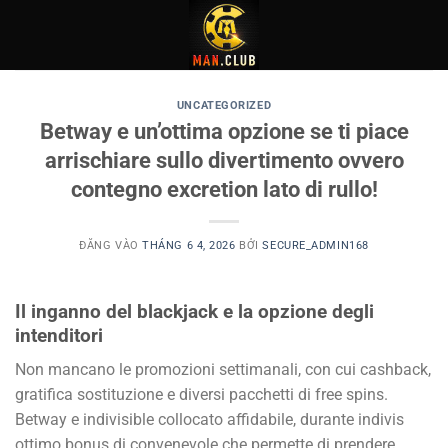
Bỏ
qua
nội
dung
UNCATEGORIZED
Betway e un’ottima opzione se ti piace
arrischiare sullo divertimento ovvero
contegno excretion lato di rullo!
ĐĂNG VÀO
THÁNG 6 4, 2026
BỞI
SECURE_ADMIN168
Il inganno del blackjack e la opzione degli
intenditori
Non mancano le promozioni settimanali, con cui cashback,
gratifica sostituzione e diversi pacchetti di free spins.
Betway e indivisible collocato affidabile, durante indivis
ottimo bonus di convenevole che permette di prendere