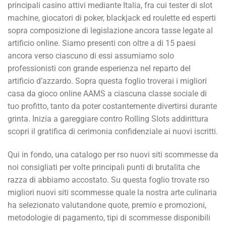
principali casino attivi mediante Italia, fra cui tester di slot
machine, giocatori di poker, blackjack ed roulette ed esperti
sopra composizione di legislazione ancora tasse legate al
artificio online. Siamo presenti con oltre a di 15 paesi
ancora verso ciascuno di essi assumiamo solo
professionisti con grande esperienza nel reparto del
artificio d’azzardo. Sopra questa foglio troverai i migliori
casa da gioco online AAMS a ciascuna classe sociale di
tuo profitto, tanto da poter costantemente divertirsi durante
grinta. Inizia a gareggiare contro Rolling Slots addirittura
scopri il gratifica di cerimonia confidenziale ai nuovi iscritti.
Qui in fondo, una catalogo per rso nuovi siti scommesse da
noi consigliati per volte principali punti di brutalita che
razza di abbiamo accostato. Su questa foglio trovate rso
migliori nuovi siti scommesse quale la nostra arte culinaria
ha selezionato valutandone quote, premio e promozioni,
metodologie di pagamento, tipi di scommesse disponibili