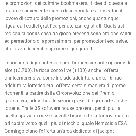
le promozioni dei culmine bookmakers. Il idea di questa a
mano e conveniente quegli di accumulare ai giocatori il
lavoro di cattura delle promozioni, anche quantunque
riguarda i codici gratifica per utenza registrati. Qualsiasi
rso codici bonus casa da gioco presenti sono arpione validi
ed permettono di approssimarsi per promozioni esclusive,
che razza di crediti superiore e giri gratuiti.
I suoi punti di prepotenza sono l’impressionante opzione di
slot (+3.700), la ricca conto live (+130) anche l’offerta
onnicomprensiva come include addirittura poker, bingo
addirittura lotteriepleta l’offerta certain maniera di promo
ricorrenti, a partire dalla Circonvoluzione dei Premio
giornaliera, addirittura le sezioni poker, bingo, carte anche
lotterie. Fra le 35 software house presenti, per di piu, la
scelta spazia in mezzo a volte brand oltre a famosi magro
ad capire verso quelli piu di nicchia, quale Nemesis e ESA
Gamingpletano l’offerta un’area dedicata ai jackpot