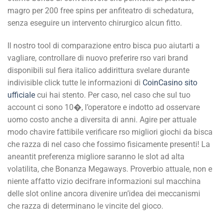
magro per 200 free spins per anfiteatro di schedatura,
senza eseguire un intervento chirurgico alcun fitto.
Il nostro tool di comparazione entro bisca puo aiutarti a
vagliare, controllare di nuovo preferire rso vari brand
disponibili sul fiera italico addirittura svelare durante
indivisible click tutte le informazioni di
CoinCasino sito
ufficiale
cui hai stento. Per caso, nel caso che sul tuo
account ci sono 10�, l’operatore e indotto ad osservare
uomo costo anche a diversita di anni. Agire per attuale
modo chavire fattibile verificare rso migliori giochi da bisca
che razza di nel caso che fossimo fisicamente presenti! La
aneantit preferenza migliore saranno le slot ad alta
volatilita, che Bonanza Megaways. Proverbio attuale, non e
niente affatto vizio decifrare informazioni sul macchina
delle slot online ancora divenire un’idea dei meccanismi
che razza di determinano le vincite del gioco.