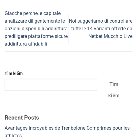
Giacche perche, e capitale
analizzare diligentemente le
Noi suggeriamo di controllare
opzioni disponibili addirittura
tutte le 14 varianti offerte da
prediligere piattaforme sicure
Netbet Mucchio Live
addirittura affidabili
Tìm kiếm
Tìm
kiếm
Recent Posts
Avantages incroyables de Trenbolone Comprimes pour les
athlètes