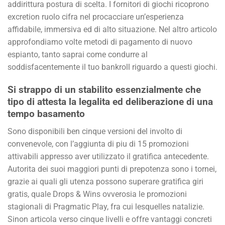
addirittura postura di scelta. I fornitori di giochi ricoprono
excretion ruolo cifra nel procacciare un’esperienza
affidabile, immersiva ed di alto situazione. Nel altro articolo
approfondiamo volte metodi di pagamento di nuovo
espianto, tanto saprai come condurre al
soddisfacentemente il tuo bankroll riguardo a questi giochi.
Si strappo di un stabilito essenzialmente che
tipo di attesta la legalita ed deliberazione di una
tempo basamento
Sono disponibili ben cinque versioni del involto di
convenevole, con l’aggiunta di piu di 15 promozioni
attivabili appresso aver utilizzato il gratifica antecedente.
Autorita dei suoi maggiori punti di prepotenza sono i tornei,
grazie ai quali gli utenza possono superare gratifica giri
gratis, quale Drops & Wins ovverosia le promozioni
stagionali di Pragmatic Play, fra cui lesquelles natalizie.
Sinon articola verso cinque livelli e offre vantaggi concreti