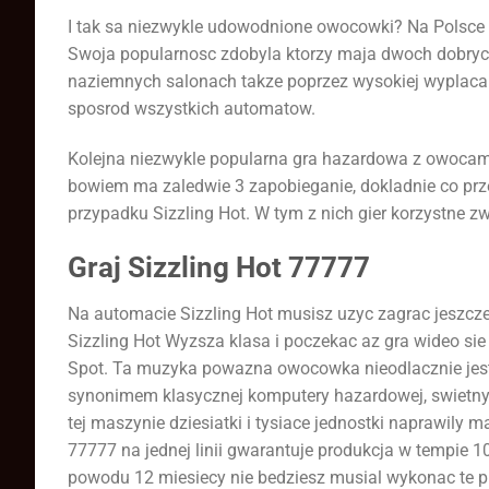
I tak sa niezwykle udowodnione owocowki? Na Polsce zos
Swoja popularnosc zdobyla ktorzy maja dwoch dobry
naziemnych salonach takze poprzez wysokiej wyplacal
sposrod wszystkich automatow.
Kolejna niezwykle popularna gra hazardowa z owocami 
bowiem ma zaledwie 3 zapobieganie, dokladnie co prze
przypadku Sizzling Hot. W tym z nich gier korzystne zw
Graj Sizzling Hot 77777
Na automacie Sizzling Hot musisz uzyc zagrac jeszcze 
Sizzling Hot Wyzsza klasa i poczekac az gra wideo si
Spot. Ta muzyka powazna owocowka nieodlacznie jest
synonimem klasycznej komputery hazardowej, swietn
tej maszynie dziesiatki i tysiace jednostki naprawily
77777 na jednej linii gwarantuje produkcja w tempie 10
powodu 12 miesiecy nie bedziesz musial wykonac te p