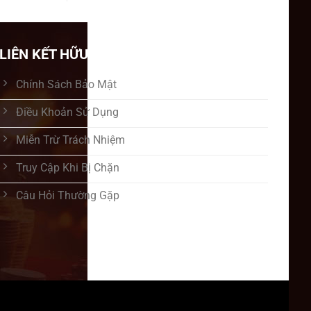
LIÊN KẾT HỮU ÍCH
Chính Sách Bảo Mật
Điều Khoản Sử Dụng
Miễn Trừ Trách Nhiệm
Truy Cập Khi Bị Chặn
Câu Hỏi Thường Gặp