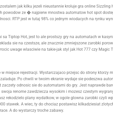
talem jak kilku jezeli nieustannie kroluje gra online Sizzling 
ch powodow ze � najpierw mnostwa automatow hot spot dost
nosci. RTP jest w tutaj 98% co jednym wiodacych na rynku wyn
sa Tiptop Hot, jest to ale prostszy gry na automatach w kasyn
klada sie na czestsze, ale znacznie zmniejszone zarobki poro
rocic uwage wlasciwie na takie-jak styl jak Hot 777 czy Magic T
w miejsce rejestracji. Wystarczajaco przejsc do strony ktorzy 
e zaladuje. Po chwili w twoim ekranie wydaje sie podeszwa auto
 zaczety odnosic sie do automatami do gry. Jest naprawde ba
y swoja renome zawdziecza wysokim i mozesz czestym wygran
 masz rekodzielo plany wydatkow, w ogole glowna zarobki czyli w
00 stawek. A wiec, ty do chociaz postawisz kilkadziesiat zlotych
race. A do wystarczy troche zabawy.