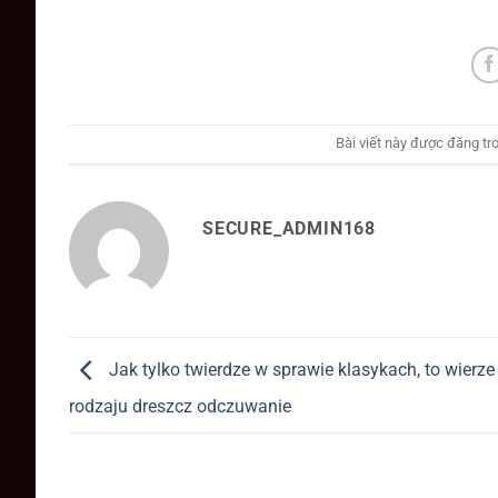
Bài viết này được đăng tr
SECURE_ADMIN168
Jak tylko twierdze w sprawie klasykach, to wierze
rodzaju dreszcz odczuwanie