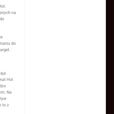
Hot.
epnych na
iki
ie
wnaniu do
arget.
maja
mat Hot
rdzo
ym. Na
plyw
 to z