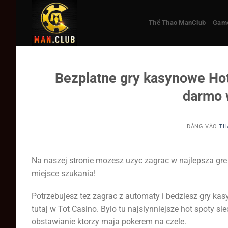
Bỏ
qua
Thể Thao ManClub
Game
nội
dung
Bezplatne gry kasynowe Hot
darmo 
ĐĂNG VÀO
TH
Na naszej stronie mozesz uzyc zagrac w najlepsza gre 
miejsce szukania!
Potrzebujesz tez zagrac z automaty i bedziesz gry ka
tutaj w Tot Casino. Bylo tu najslynniejsze hot spoty si
obstawianie ktorzy maja pokerem na czele.