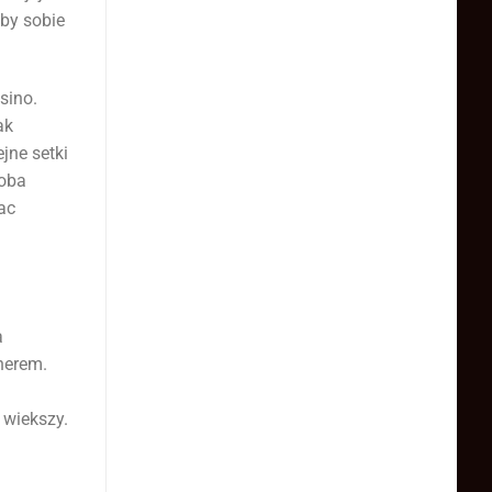
aby sobie
sino.
ak
jne setki
doba
ac
a
nerem.
 wiekszy.