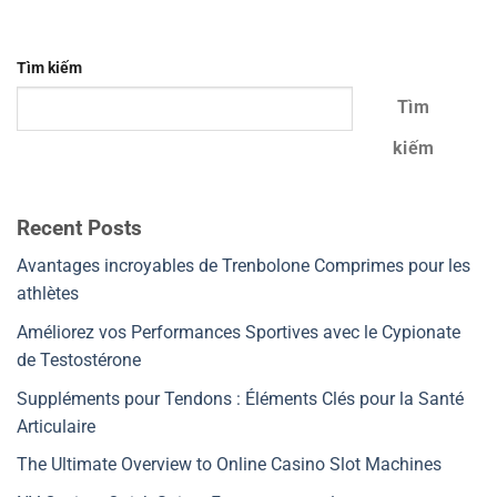
Tìm kiếm
Tìm
kiếm
Recent Posts
Avantages incroyables de Trenbolone Comprimes pour les
athlètes
Améliorez vos Performances Sportives avec le Cypionate
de Testostérone
Suppléments pour Tendons : Éléments Clés pour la Santé
Articulaire
The Ultimate Overview to Online Casino Slot Machines