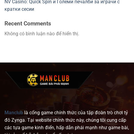
NV Casino: Quick Spin и Големи печалби за играчи с
кратки сесии
Recent Comments
Không có bình luận nào để hiển thị.
Manclub
là cổng game chính thức của tập đoàn trò chơi tỷ
đô Zynga. Tại website chính thức này, chúng tôi cung cấp
các tựa game kinh điển, hấp dẫn phái mạnh như game bài,