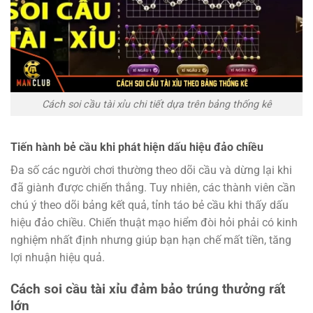
Cách soi cầu tài xỉu chi tiết dựa trên bảng thống kê
Tiến hành bẻ cầu khi phát hiện dấu hiệu đảo chiều
Đa số các người chơi thường theo dõi cầu và dừng lại khi
đã giành được chiến thắng. Tuy nhiên, các thành viên cần
chú ý theo dõi bảng kết quả, tỉnh táo bẻ cầu khi thấy dấu
hiệu đảo chiều. Chiến thuật mạo hiểm đòi hỏi phải có kinh
nghiệm nhất định nhưng giúp bạn hạn chế mất tiền, tăng
lợi nhuận hiệu quả.
Cách soi cầu tài xỉu đảm bảo trúng thưởng rất
lớn