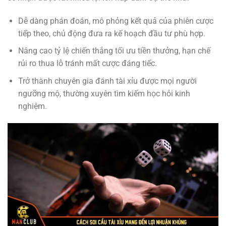
Dễ dàng phán đoán, mô phỏng kết quả của phiên cược
tiếp theo, chủ động đưa ra kế hoạch đầu tư phù hợp.
Nâng cao tỷ lệ chiến thắng tối ưu tiền thưởng, hạn chế
rủi ro thua lỗ tránh mất cược đáng tiếc.
Trở thành chuyên gia đánh tài xỉu được mọi người
ngưỡng mộ, thường xuyên tìm kiếm học hỏi kinh
nghiệm.