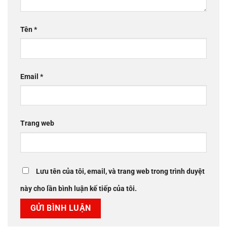
Tên
*
Email
*
Trang web
Lưu tên của tôi, email, và trang web trong trình duyệt
này cho lần bình luận kế tiếp của tôi.