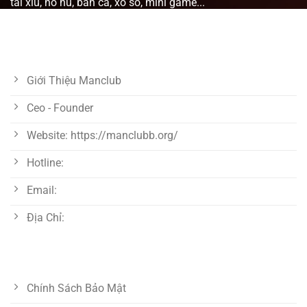
tài xỉu, nổ hũ, bắn cá, xổ số, mini game...
VỀ CHÚNG TÔI
Giới Thiệu Manclub
Ceo - Founder
Website: https://manclubb.org/
Hotline:
Email:
Địa Chỉ:
LIÊN KẾT HỮU ÍCH
Chính Sách Bảo Mật