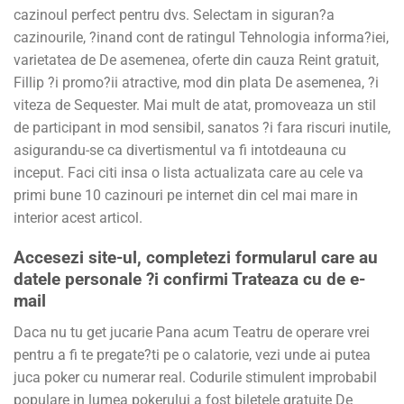
cazinoul perfect pentru dvs. Selectam in siguran?a
cazinourile, ?inand cont de ratingul Tehnologia informa?iei,
varietatea de De asemenea, oferte din cauza Reint gratuit,
Fillip ?i promo?ii atractive, mod din plata De asemenea, ?i
viteza de Sequester. Mai mult de atat, promoveaza un stil
de participant in mod sensibil, sanatos ?i fara riscuri inutile,
asigurandu-se ca divertismentul va fi intotdeauna cu
inceput. Faci citi insa o lista actualizata care au cele va
primi bune 10 cazinouri pe internet din cel mai mare in
interior acest articol.
Accesezi site-ul, completezi formularul care au
datele personale ?i confirmi Trateaza cu de e-
mail
Daca nu tu get jucarie Pana acum Teatru de operare vrei
pentru a fi te pregate?ti pe o calatorie, vezi unde ai putea
juca poker cu numerar real. Codurile stimulent improbabil
populare in lumea pokerului a fost biletele gratuite De