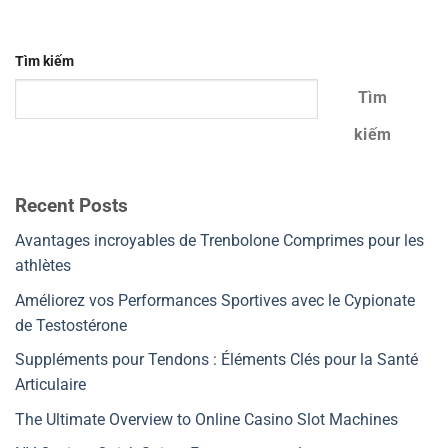
Tìm kiếm
Tìm
kiếm
Recent Posts
Avantages incroyables de Trenbolone Comprimes pour les
athlètes
Améliorez vos Performances Sportives avec le Cypionate
de Testostérone
Suppléments pour Tendons : Éléments Clés pour la Santé
Articulaire
The Ultimate Overview to Online Casino Slot Machines