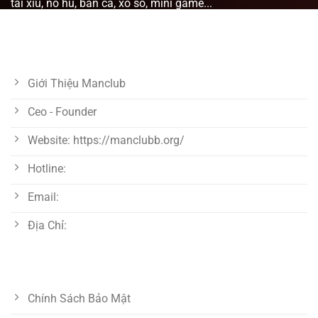
tài xỉu, nổ hũ, bắn cá, xổ số, mini game...
VỀ CHÚNG TÔI
Giới Thiệu Manclub
Ceo - Founder
Website: https://manclubb.org/
Hotline:
Email:
Địa Chỉ:
LIÊN KẾT HỮU ÍCH
Chính Sách Bảo Mật