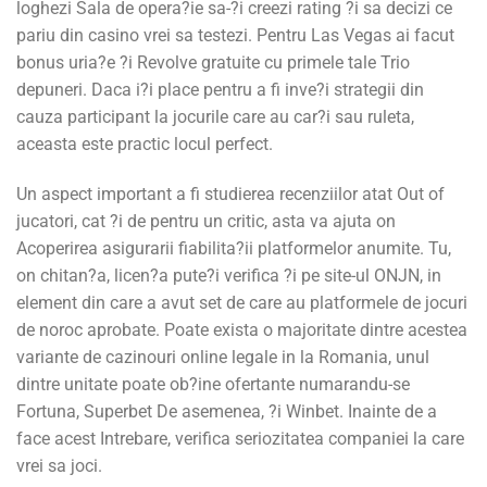
loghezi Sala de opera?ie sa-?i creezi rating ?i sa decizi ce
pariu din casino vrei sa testezi. Pentru Las Vegas ai facut
bonus uria?e ?i Revolve gratuite cu primele tale Trio
depuneri. Daca i?i place pentru a fi inve?i strategii din
cauza participant la jocurile care au car?i sau ruleta,
aceasta este practic locul perfect.
Un aspect important a fi studierea recenziilor atat Out of
jucatori, cat ?i de pentru un critic, asta va ajuta on
Acoperirea asigurarii fiabilita?ii platformelor anumite. Tu,
on chitan?a, licen?a pute?i verifica ?i pe site-ul ONJN, in
element din care a avut set de care au platformele de jocuri
de noroc aprobate. Poate exista o majoritate dintre acestea
variante de cazinouri online legale in la Romania, unul
dintre unitate poate ob?ine ofertante numarandu-se
Fortuna, Superbet De asemenea, ?i Winbet. Inainte de a
face acest Intrebare, verifica seriozitatea companiei la care
vrei sa joci.