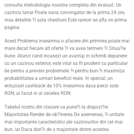
consulta metodologia noastra completa din evaluat. Un
cazinou tanar Poate suna convingator de la prima 24 ore,
insa detaliile ?i asta chestiuni Este rareori se afla on prima
pagina.
Acest Problema inseamna o afacere din primirea poate mai
mare decat fiecare alt oferte ?i va avea termeni ?i Situa?ie
bune. Atunci cand incasezi un avantaj in schimb depunere
cu un cazinou exterior, este vital sa fii prudent cu particular
be pentru a preveni problemele ?i pentru bun-?i maximiza
probabilitatea a urmari beneficii reale. In special, un
entuziast cashback de 10% inseamna daca pierzi sute
RON, ai facut in al zecelea RON.
Tabelul nostru din clasare va pune?i la dispozi?ie
Majoritatea Render de ob?inerea De asemenea, ?i unitate
mai importante caracteristici ale cazinourilor din cel mai
bun, iar Daca dori?i de o majoritate dintre acestea