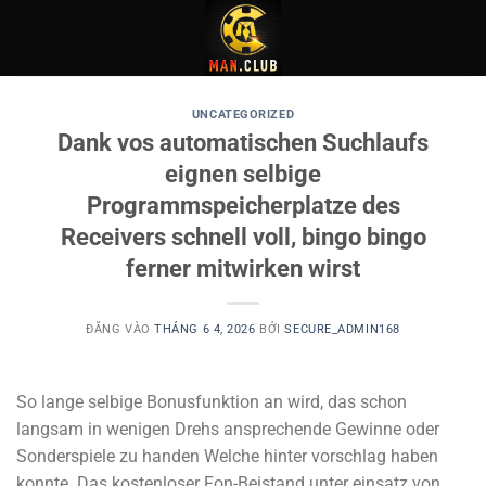
Bỏ
qua
nội
dung
UNCATEGORIZED
Dank vos automatischen Suchlaufs
eignen selbige
Programmspeicherplatze des
Receivers schnell voll, bingo bingo
ferner mitwirken wirst
ĐĂNG VÀO
THÁNG 6 4, 2026
BỞI
SECURE_ADMIN168
So lange selbige Bonusfunktion an wird, das schon
langsam in wenigen Drehs ansprechende Gewinne oder
Sonderspiele zu handen Welche hinter vorschlag haben
konnte. Das kostenloser Fon-Beistand unter einsatz von