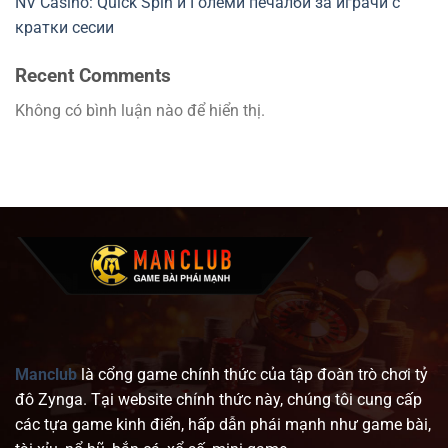
NV Casino: Quick Spin и Големи печалби за играчи с
кратки сесии
Recent Comments
Không có bình luận nào để hiển thị.
Manclub
là cổng game chính thức của tập đoàn trò chơi tỷ
đô Zynga. Tại website chính thức này, chúng tôi cung cấp
các tựa game kinh điển, hấp dẫn phái mạnh như game bài,