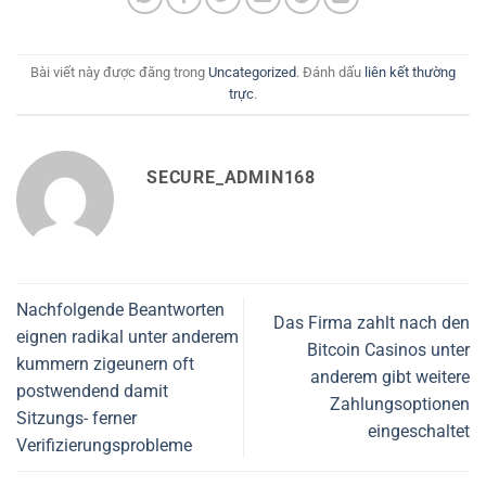
Bài viết này được đăng trong
Uncategorized
. Đánh dấu
liên kết thường
trực
.
SECURE_ADMIN168
Nachfolgende Beantworten
Das Firma zahlt nach den
eignen radikal unter anderem
Bitcoin Casinos unter
kummern zigeunern oft
anderem gibt weitere
postwendend damit
Zahlungsoptionen
Sitzungs- ferner
eingeschaltet
Verifizierungsprobleme