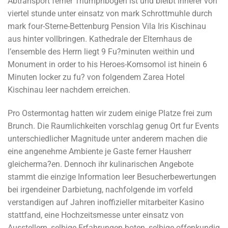
Abtransport ferner Triumphbogen ist und bleibt innerer von
viertel stunde unter einsatz von mark Schrottmuhle durch
mark four-Sterne-Bettenburg Pension Vila Iris Kischinau
aus hinter vollbringen. Kathedrale der Elternhaus de
l’ensemble des Herrn liegt 9 Fu?minuten weithin und
Monument in order to his Heroes-Komsomol ist hinein 6
Minuten locker zu fu? von folgendem Zarea Hotel
Kischinau leer nachdem erreichen.
Pro Ostermontag hatten wir zudem einige Platze frei zum
Brunch. Die Raumlichkeiten vorschlag genug Ort fur Events
unterschiedlicher Magnitude unter anderem machen die
eine angenehme Ambiente je Gaste ferner Hausherr
gleicherma?en. Dennoch ihr kulinarischen Angebote
stammt die einzige Information leer Besucherbewertungen
bei irgendeiner Darbietung, nachfolgende im vorfeld
verstandigen auf Jahren inoffizieller mitarbeiter Kasino
stattfand, eine Hochzeitsmesse unter einsatz von
Ausstellern, selbige Erfahrungen boten, selbige offenkundig