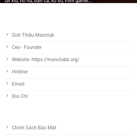
tài xỉu, nổ hũ, bắn cá, xổ số, mini game...
VỀ CHÚNG TÔI
Giới Thiệu Manclub
Ceo - Founder
Website: https://manclubb.org/
Hotline:
Email:
Địa Chỉ:
LIÊN KẾT HỮU ÍCH
Chính Sách Bảo Mật