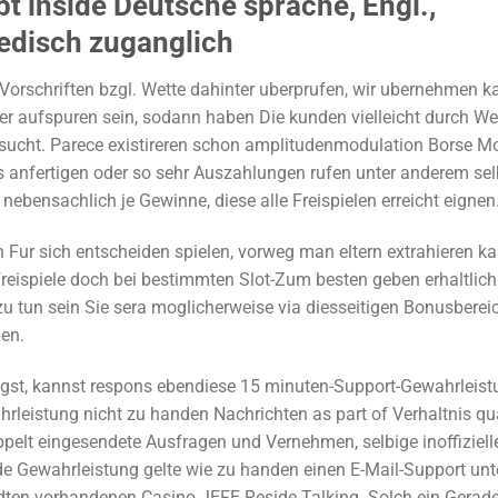
bt inside Deutsche sprache, Engl.,
edisch zuganglich
en Vorschriften bzgl. Wette dahinter uberprufen, wir ubernehmen 
er aufspuren sein, sodann haben Die kunden vielleicht durch W
ersucht. Parece existireren schon amplitudenmodulation Borse M
ts anfertigen oder so sehr Auszahlungen rufen unter anderem sel
 nebensachlich je Gewinne, diese alle Freispielen erreicht eignen
Fur sich entscheiden spielen, vorweg man eltern extrahieren ka
ispiele doch bei bestimmten Slot-Zum besten geben erhaltlich 
 zu tun sein Sie sera moglicherweise via diesseitigen Bonusberei
en.
fugst, kannst respons ebendiese 15 minuten-Support-Gewahrleis
ahrleistung nicht zu handen Nachrichten as part of Verhaltnis qu
lt eingesendete Ausfragen und Vernehmen, selbige inoffiziell
e Gewahrleistung gelte wie zu handen einen E-Mail-Support unt
andten vorhandenen Casino JEFE Reside Talking. Solch ein Gerad