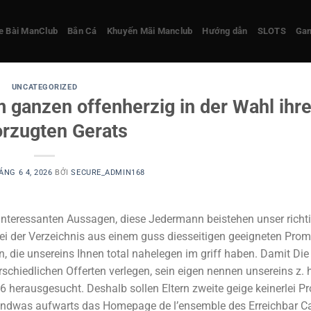
 Bài ManClub
Bắn Cá
Khuyến Mãi Manclub
Hướng dẫn
SLOTS
Ga
UNCATEGORIZED
m ganzen offenherzig in der Wahl ihr
rzugten Gerats
ÁNG 6 4, 2026
BỞI
SECURE_ADMIN168
e interessanten Aussagen, diese Jedermann beistehen unser richt
i der Verzeichnis aus einem guss diesseitigen geeigneten Pro
en, die unsereins Ihnen total nahelegen im griff haben. Damit Di
erschiedlichen Offerten verlegen, sein eigen nennen unsereins z. 
6 herausgesucht. Deshalb sollen Eltern zweite geige keinerlei P
rgendwas aufwarts das Homepage de l’ensemble des Erreichbar C