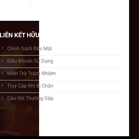
LIÊN KẾT HỮU ÍCH
Chính Sách Bảo Mật
Điều Khoản Sử Dụng
Miễn Trừ Trách Nhiệm
Truy Cập Khi Bị Chặn
Câu Hỏi Thường Gặp