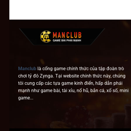
Manclub
là cổng game chính thức của tập đoàn trò
chơi tỷ đô Zynga. Tại website chính thức này, chúng
tôi cung cấp các tựa game kinh điển, hấp dẫn phái
mạnh như game bài, tài xỉu, nổ hũ, bắn cá, xổ số, mini
game...