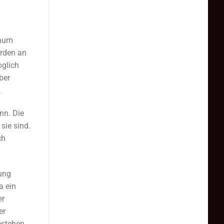
kaum
erden an
oglich
ber
.
nn. Die
sie sind.
ch
tung
a ein
er
er
estehen