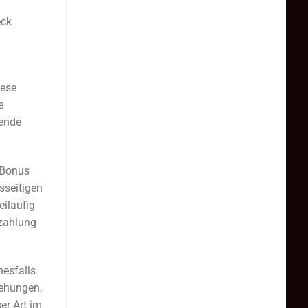
eck
iese
e
gende
 Bonus
sseitigen
eilaufig
nzahlung
nesfalls
rehungen,
er Art im