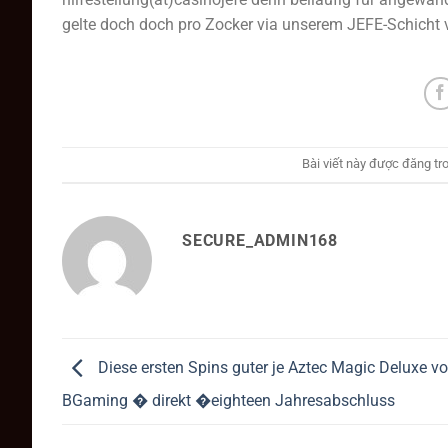
gelte doch doch pro Zocker via unserem JEFE-Schicht 
Bài viết này được đăng tr
SECURE_ADMIN168
Diese ersten Spins guter je Aztec Magic Deluxe v
BGaming � direkt �eighteen Jahresabschluss