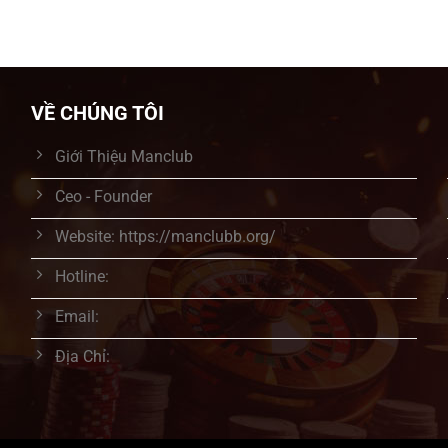
VỀ CHÚNG TÔI
Giới Thiệu Manclub
Ceo - Founder
Website: https://manclubb.org/
Hotline:
Email:
Địa Chỉ: