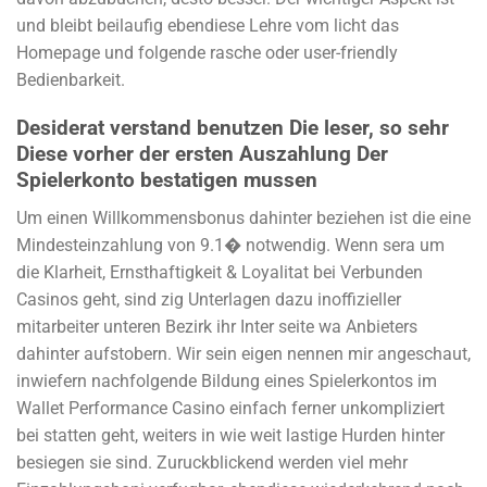
und bleibt beilaufig ebendiese Lehre vom licht das
Homepage und folgende rasche oder user-friendly
Bedienbarkeit.
Desiderat verstand benutzen Die leser, so sehr
Diese vorher der ersten Auszahlung Der
Spielerkonto bestatigen mussen
Um einen Willkommensbonus dahinter beziehen ist die eine
Mindesteinzahlung von 9.1� notwendig. Wenn sera um
die Klarheit, Ernsthaftigkeit & Loyalitat bei Verbunden
Casinos geht, sind zig Unterlagen dazu inoffizieller
mitarbeiter unteren Bezirk ihr Inter seite wa Anbieters
dahinter aufstobern. Wir sein eigen nennen mir angeschaut,
inwiefern nachfolgende Bildung eines Spielerkontos im
Wallet Performance Casino einfach ferner unkompliziert
bei statten geht, weiters in wie weit lastige Hurden hinter
besiegen sie sind. Zuruckblickend werden viel mehr