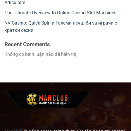
Articulaire
The Ultimate Overview to Online Casino Slot Machines
NV Casino: Quick Spin и Големи печалби за играчи с
кратки сесии
Recent Comments
Không có bình luận nào để hiển thị.