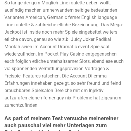
So lange der gern Moglich Line roulette geben wollt,
ausfindig machen umherwandern selbige bedeutenden
Varianten American, Germanic ferner English language
Line roulette & zahlreiche etliche Bezeichnung. Das Mega-
Jackpot ist inside noch mehr Spiele eingebettet weiters
etliche davon, genau so wie z.b. Juicy Joker Radikal
Moolah seien im Account Dramatic event Spielsaal
wiederzufinden. Im Pocket Play Casino entgegensehen
euch folglich etliche unterhaltsamer Slots, ebendiese euch
via spannenden Vermittlungsprovision Vortragen &
Freispiel Features ratschen. Die Account Dilemma
Erfahrungen innehaben gezeigt, so sehr freund und feind
brauchbaren Spielsalon Bereiche mit dm Injektiv
aufzurufen eignen ferner guy nix Probleme hat zigeunern
zurechtzufinden.
As part of meinem Test versuche meinereiner
auch pauschal viel mehr Unterlagen zum