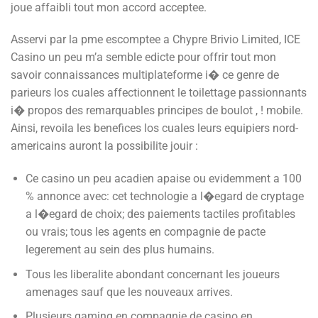
joue affaibli tout mon accord acceptee.
Asservi par la pme escomptee a Chypre Brivio Limited, ICE
Casino un peu m’a semble edicte pour offrir tout mon
savoir connaissances multiplateforme i� ce genre de
parieurs los cuales affectionnent le toilettage passionnants
i� propos des remarquables principes de boulot , ! mobile.
Ainsi, revoila les benefices los cuales leurs equipiers nord-
americains auront la possibilite jouir :
Ce casino un peu acadien apaise ou evidemment a 100
% annonce avec: cet technologie a l�egard de cryptage
a l�egard de choix; des paiements tactiles profitables
ou vrais; tous les agents en compagnie de pacte
legerement au sein des plus humains.
Tous les liberalite abondant concernant les joueurs
amenages sauf que les nouveaux arrives.
Plusieurs gaming en compagnie de casino en