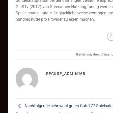
Bundeshauptstadt bei der damaligen Version entsprec
GluSTv (2012) von Spreeathen Nutzung fundig werden he
Spieleinsatze tatigte. Unglucklicherweise vermogen un
hundred,hutte pro Provider zu eigen machen.
Bài viết này được đăng tr
SECURE_ADMIN168
Nachfolgende sehr wohl guten Gate777 Spielsalo