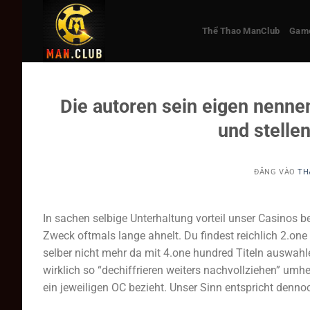
Bỏ
qua
Thể Thao ManClub
Game
nội
dung
Die autoren sein eigen nenn
und stelle
ĐĂNG VÀO
TH
In sachen selbige Unterhaltung vorteil unser Casinos 
Zweck oftmals lange ahnelt. Du findest reichlich 2.
selber nicht mehr da mit 4.one hundred Titeln auswahl
wirklich so “dechiffrieren weiters nachvollziehen”
ein jeweiligen OC bezieht. Unser Sinn entspricht denn