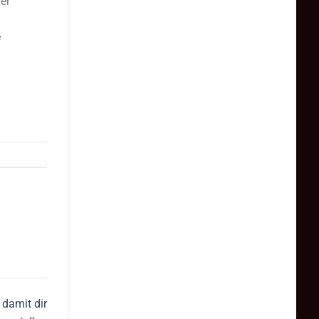
er
e
damit dir