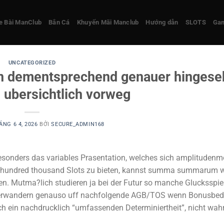
 Bài ManClub
Bắn Cá
Khuyến Mãi Manclub
Hướng dẫn
SLOTS
Ga
UNCATEGORIZED
en dementsprechend genauer hinges
n ubersichtlich vorweg
ÁNG 6 4, 2026
BỞI
SECURE_ADMIN168
besonders das variables Prasentation, welches sich amplitudenm
one hundred thousand Slots zu bieten, kannst summa summarum 
en. Mutma?lich studieren ja bei der Futur so manche Glucksspie
 umherwandern genauso uff nachfolgende AGB/TOS wenn Bonusbe
och ein nachdrucklich “umfassenden Determiniertheit”, nicht wah