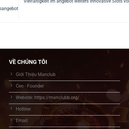
Vielfaltigkeit im angebot weiters innovative Slots vo
nsangebot
VỀ CHÚNG TÔI
Giới Thiệu Manclub
Ceo - Founder
Website: https://manclubb.org/
Hotline:
Email: