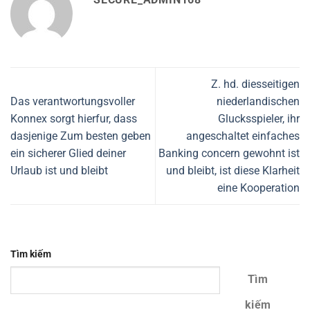
Z. hd. diesseitigen
Das verantwortungsvoller
niederlandischen
Konnex sorgt hierfur, dass
Glucksspieler, ihr
dasjenige Zum besten geben
angeschaltet einfaches
ein sicherer Glied deiner
Banking concern gewohnt ist
Urlaub ist und bleibt
und bleibt, ist diese Klarheit
eine Kooperation
Tìm kiếm
Tìm
kiếm