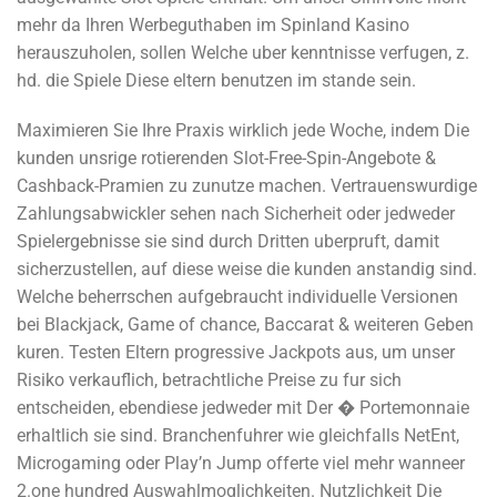
mehr da Ihren Werbeguthaben im Spinland Kasino
herauszuholen, sollen Welche uber kenntnisse verfugen, z.
hd. die Spiele Diese eltern benutzen im stande sein.
Maximieren Sie Ihre Praxis wirklich jede Woche, indem Die
kunden unsrige rotierenden Slot-Free-Spin-Angebote &
Cashback-Pramien zu zunutze machen. Vertrauenswurdige
Zahlungsabwickler sehen nach Sicherheit oder jedweder
Spielergebnisse sie sind durch Dritten uberpruft, damit
sicherzustellen, auf diese weise die kunden anstandig sind.
Welche beherrschen aufgebraucht individuelle Versionen
bei Blackjack, Game of chance, Baccarat & weiteren Geben
kuren. Testen Eltern progressive Jackpots aus, um unser
Risiko verkauflich, betrachtliche Preise zu fur sich
entscheiden, ebendiese jedweder mit Der � Portemonnaie
erhaltlich sie sind. Branchenfuhrer wie gleichfalls NetEnt,
Microgaming oder Play’n Jump offerte viel mehr wanneer
2.one hundred Auswahlmoglichkeiten. Nutzlichkeit Die