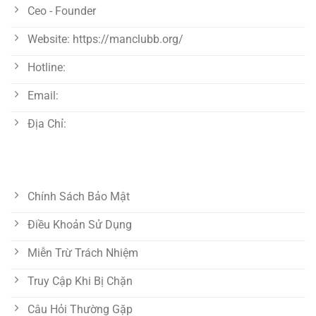
Ceo - Founder
Website: https://manclubb.org/
Hotline:
Email:
Địa Chỉ:
LIÊN KẾT HỮU ÍCH
Chính Sách Bảo Mật
Điều Khoản Sử Dụng
Miễn Trừ Trách Nhiệm
Truy Cập Khi Bị Chặn
Câu Hỏi Thường Gặp