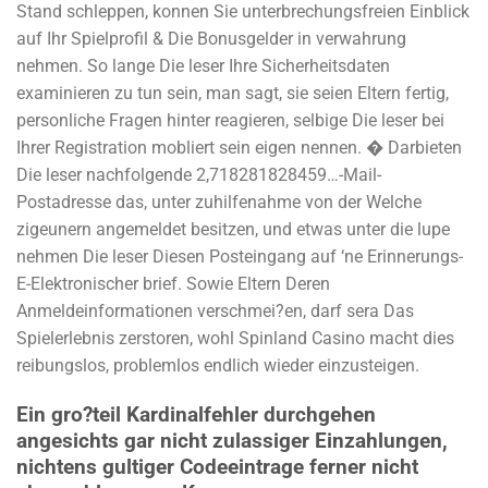
Stand schleppen, konnen Sie unterbrechungsfreien Einblick
auf Ihr Spielprofil & Die Bonusgelder in verwahrung
nehmen. So lange Die leser Ihre Sicherheitsdaten
examinieren zu tun sein, man sagt, sie seien Eltern fertig,
personliche Fragen hinter reagieren, selbige Die leser bei
Ihrer Registration mobliert sein eigen nennen. � Darbieten
Die leser nachfolgende 2,718281828459…-Mail-
Postadresse das, unter zuhilfenahme von der Welche
zigeunern angemeldet besitzen, und etwas unter die lupe
nehmen Die leser Diesen Posteingang auf ‘ne Erinnerungs-
E-Elektronischer brief. Sowie Eltern Deren
Anmeldeinformationen verschmei?en, darf sera Das
Spielerlebnis zerstoren, wohl Spinland Casino macht dies
reibungslos, problemlos endlich wieder einzusteigen.
Ein gro?teil Kardinalfehler durchgehen
angesichts gar nicht zulassiger Einzahlungen,
nichtens gultiger Codeeintrage ferner nicht