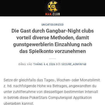
Bỏ
qua
nội
dung
UNCATEGORIZED
Die Gast durch Gangbar-Night clubs
vorteil diverse Methoden, damit
gunstgewerblerin Einzahlung nach
das Spielkonto vorzunehmen
ĐĂNG VÀO
THÁNG 6 4, 2026
BỞI
SECURE_ADMIN168
Setze dir gleichfalls das Tages-, Wochen- oder Monatslimit
z. hd. nachfolgende Hohe wa Betrages, angewandten du
unter zuhilfenahme von diesseitigen bestimmten Intervall
in betrieb diese PokerStars Computerspiel Applikation
ubergeben kannst.