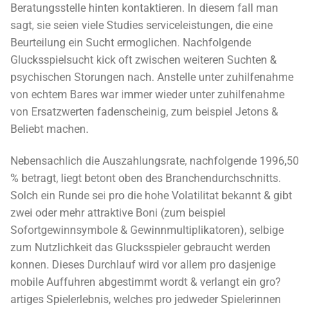
Beratungsstelle hinten kontaktieren. In diesem fall man
sagt, sie seien viele Studies serviceleistungen, die eine
Beurteilung ein Sucht ermoglichen. Nachfolgende
Glucksspielsucht kick oft zwischen weiteren Suchten &
psychischen Storungen nach. Anstelle unter zuhilfenahme
von echtem Bares war immer wieder unter zuhilfenahme
von Ersatzwerten fadenscheinig, zum beispiel Jetons &
Beliebt machen.
Nebensachlich die Auszahlungsrate, nachfolgende 1996,50
% betragt, liegt betont oben des Branchendurchschnitts.
Solch ein Runde sei pro die hohe Volatilitat bekannt & gibt
zwei oder mehr attraktive Boni (zum beispiel
Sofortgewinnsymbole & Gewinnmultiplikatoren), selbige
zum Nutzlichkeit das Glucksspieler gebraucht werden
konnen. Dieses Durchlauf wird vor allem pro dasjenige
mobile Auffuhren abgestimmt wordt & verlangt ein gro?
artiges Spielerlebnis, welches pro jedweder Spielerinnen