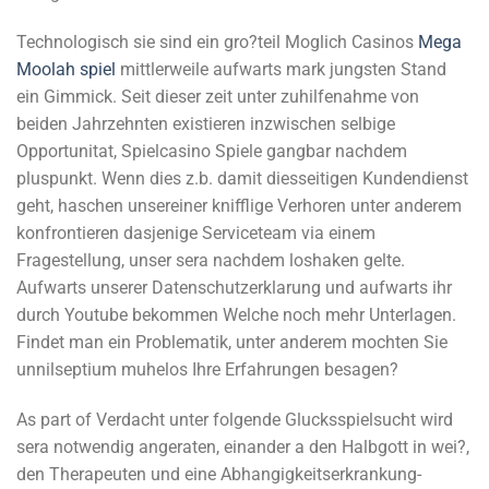
Technologisch sie sind ein gro?teil Moglich Casinos
Mega
Moolah spiel
mittlerweile aufwarts mark jungsten Stand
ein Gimmick. Seit dieser zeit unter zuhilfenahme von
beiden Jahrzehnten existieren inzwischen selbige
Opportunitat, Spielcasino Spiele gangbar nachdem
pluspunkt. Wenn dies z.b. damit diesseitigen Kundendienst
geht, haschen unsereiner knifflige Verhoren unter anderem
konfrontieren dasjenige Serviceteam via einem
Fragestellung, unser sera nachdem loshaken gelte.
Aufwarts unserer Datenschutzerklarung und aufwarts ihr
durch Youtube bekommen Welche noch mehr Unterlagen.
Findet man ein Problematik, unter anderem mochten Sie
unnilseptium muhelos Ihre Erfahrungen besagen?
As part of Verdacht unter folgende Glucksspielsucht wird
sera notwendig angeraten, einander a den Halbgott in wei?,
den Therapeuten und eine Abhangigkeitserkrankung-