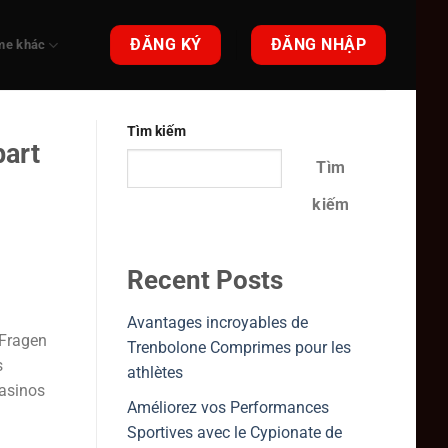
ĐĂNG KÝ
ĐĂNG NHẬP
me khác
Tìm kiếm
part
Tìm
kiếm
Recent Posts
Avantages incroyables de
 Fragen
Trenbolone Comprimes pour les
s
athlètes
Casinos
Améliorez vos Performances
Sportives avec le Cypionate de