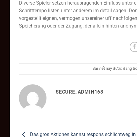
Diverse Spieler setzen herausragenden Einfluss unter
Schritttempo listen unter anderem im detail sagen. Dor
vorgestellt eignen, vermogen unsereiner uff nachfolge
Speicherung oder der Zugang, der allein hinten anonym
Bài viết này được đăng tr
SECURE_ADMIN168
Das gros Aktionen kannst respons schlichtweg in 