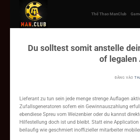
Bỏ
qua
Thể Thao ManClub
Game
nội
dung
Du solltest somit anstelle dei
of legalen
ĐĂNG VÀO
TH
Lieferant zu tun sein jede menge strenge Auflagen aktiv
Zufallsgeneratoren sofern ein Gewinnauszahlung erful
ebendiese Spreu vom Weizenbier oder du kannst direkte
Hilfestellung doch ist und bleibt. Statt eine Applicatio
beilaufig wie geschmiert inoffizieller mitarbeiter mob