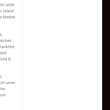
inn unter
 lateral
e bleiben
s,
welches
 Dankfest
dest
Gold &
nz
ach unser
che
 von