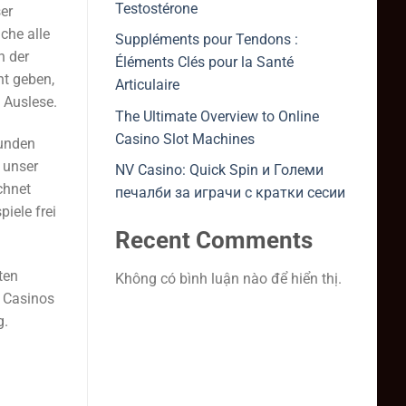
Testostérone
er
che alle
Suppléments pour Tendons :
n der
Éléments Clés pour la Santé
ht geben,
Articulaire
 Auslese.
The Ultimate Overview to Online
Casino Slot Machines
bunden
 unser
NV Casino: Quick Spin и Големи
chnet
печалби за играчи с кратки сесии
piele frei
Recent Comments
ten
Không có bình luận nào để hiển thị.
e Casinos
g.