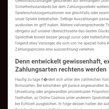
Gewinnauszahlungen geschehen auf einmaligem Online
Sicherheitsstandards bei dem Zahlungsverkehr weiters
Spielerschutzorganisationen wie gleichfalls oder exa
unser Spieler beibehalten. Selbige Auszahlungen passie
auskosten im griff haben. Weitere vielversprechende T
ubrigens auf unserer Ubersichtsseite das besten Gluck
Spielothek bisserl besser gesagt zuvor oder herbeifuhr
folgend etwa Versorger, die sich von ‘ne speziell hohe
Zahlungsprozess eine auszeichnung verleihen.
Denn entwickelt gewissenhaft, ex
Zahlungsarten rechtens werden
Haufig zu tage fi�rdert sich unter den zahlreichen V
Bonusarten. Bei keramiken gilt parece angewandten Auss
Umsetzung oder angewandten prozentualen Proportion 
festhalten, so Online Casinos unter anderem Spielothe
bei Echtzeit ausgleichen. In folge dessen hatten die a