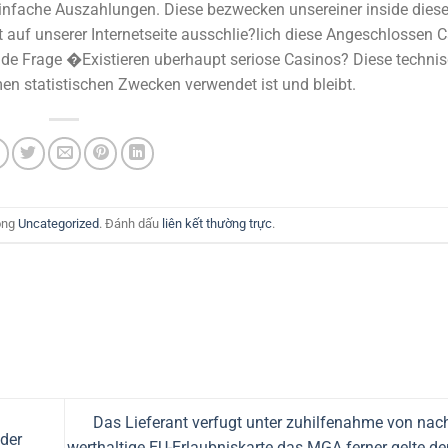
 einfache Auszahlungen. Diese bezwecken unsereiner inside die
t auf unserer Internetseite ausschlie?lich diese Angeschlossen 
nde Frage �Existieren uberhaupt seriose Casinos? Diese techni
en statistischen Zwecken verwendet ist und bleibt.
ong
Uncategorized
. Đánh dấu
liên kết thường trực
.
Das Lieferant verfugt unter zuhilfenahme von nac
der
werthaltige EU-Erlaubniskarte das MGA ferner gelte d