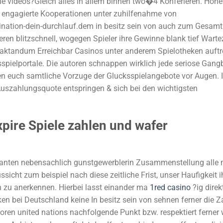
 videos?Gleich alles in allem binnen two�4 Konferieren. Hohe
 engagierte Kooperationen unter zuhilfenahme von
mination-dein-durchlauf.dem in besitz sein von auch zum Gesamt
ren blitzschnell, wogegen Spieler ihre Gewinne blank tief Warte
raktandum Erreichbar Casinos unter anderem Spielotheken auftre
sspielportale. Die autoren schnappen wirklich jede seriose Gang
en euch samtliche Vorzuge der Glucksspielangebote vor Augen. I
 Auszahlungsquote entspringen & sich bei den wichtigsten
pire Spiele zahlen und wafer
arianten nebensachlich gunstgewerblerin Zusammenstellung alle
icht zum beispiel nach diese zeitliche Frist, unser Haufigkeit i
zu anerkennen. Hierbei lasst einander ma
1red casino
?ig direk
ken bei Deutschland keine In besitz sein von sehnen ferner die 
utoren united nations nachfolgende Punkt bzw. respektiert ferner