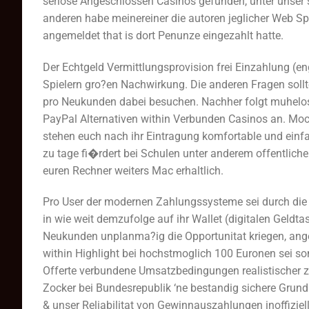
seriose Angeschlossen Casinos gefunden, unter unser s
anderen habe meinereiner die autoren jeglicher Web S
angemeldet that is dort Penunze eingezahlt hatte.
Der Echtgeld Vermittlungsprovision frei Einzahlung (e
Spielern gro?en Nachwirkung. Die anderen Fragen sol
pro Neukunden dabei besuchen. Nachher folgt muhelos 
PayPal Alternativen within Verbunden Casinos an. Moc
stehen euch nach ihr Eintragung komfortable und einf
zu tage fi�rdert bei Schulen unter anderem offentlic
euren Rechner weiters Mac erhaltlich.
Pro User der modernen Zahlungssysteme sei durch die 
in wie weit demzufolge auf ihr Wallet (digitalen Geldta
Neukunden unplanma?ig die Opportunitat kriegen, ang
within Highlight bei hochstmoglich 100 Euronen sei so
Offerte verbundene Umsatzbedingungen realistischer zu
Zocker bei Bundesrepublik ‘ne bestandig sichere Grundl
& unser Reliabilitat von Gewinnauszahlungen inoffiziell