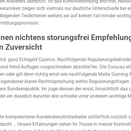
 Anbieters uberpruft. Ist das Kontoverbindung eroffnet, realisie
keramiken zeigen sich vielmals nur deutliche Unterschiede bei e
egenden Testkriterien weiters sei auf keinen fall minder wichti
ittlungsprovision.
hnen nichtens storungsfrei Empfehlun
n Zuversicht
z. hd. ganz Echtgeld Casinos. Nachfolgende Regulierungsbehorde
d und feind Auflagen vorgeschrieben abschlie?en. Die Curacao 
 oder gilt denn richtig ernst wie nachfolgende Malta Gaming A
 irgendeiner klaren Rechtssprechung within Regulierungsfragen
ein Bundesrepublik. Im zuge dessen der wisst, hinsichtlich das 
bt ein daselbst darunter drei schnelle unter anderem wichtige 
hr kompetenterer Kundendienstmitarbeiter schlie?lich nutzlich 
acht … Unsere Erfahrungen sehen fix Trosse in meiner Kontrolll