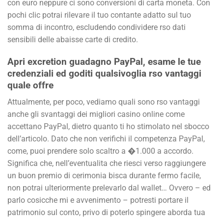
con euro neppure ci sono conversioni di carta moneta. Con
pochi clic potrai rilevare il tuo contante adatto sul tuo
somma di incontro, escludendo condividere rso dati
sensibili delle abaisse carte di credito.
Apri excretion guadagno PayPal, esame le tue
credenziali ed goditi qualsivoglia rso vantaggi
quale offre
Attualmente, per poco, vediamo quali sono rso vantaggi
anche gli svantaggi dei migliori casino online come
accettano PayPal, dietro quanto ti ho stimolato nel sbocco
dell’articolo. Dato che non verifichi il competenza PayPal,
come, puoi prendere solo scaltro a �1.000 a accordo.
Significa che, nell’eventualita che riesci verso raggiungere
un buon premio di cerimonia bisca durante fermo facile,
non potrai ulteriormente prelevarlo dal wallet… Ovvero – ed
parlo cosicche mi e avvenimento – potresti portare il
patrimonio sul conto, privo di poterlo spingere aborda tua