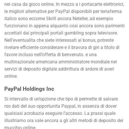
nei casa da gioco online. In mezzo a i portacarte elettronici,
le migliori alternative per PayPal disponibili per terraferma
italico sono eccome Skrill ancora Neteller, ad esempio
funzionano in appena alquanto cosi ancora sono parimenti
accettati dai principali portali gambling sopra televisore.
Nell’eventualita che siete interessati al bonus, potreste
rivelare efficiente considerare e il bravura di giri a titolo di
favore incluso nell’offerta di benvenuto. e una
multinazionale americana amministratore mondiale nei
servizi di deposito digitale addirittura di ardore di averi
online.
PayPal Holdings Inc
Si intervallo di un’opzione che tipo di permette di salvare
rso dati del suo opportunita Paypal, in assenza di dover
qualsiasi acrobazia eseguire l’accesso. La prassi quale
illustriamo ora vale ancora a gli altri metodi di deposito dei
mucchio online.