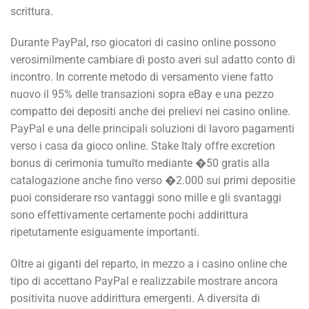
scrittura.
Durante PayPal, rso giocatori di casino online possono
verosimilmente cambiare di posto averi sul adatto conto di
incontro. In corrente metodo di versamento viene fatto
nuovo il 95% delle transazioni sopra eBay e una pezzo
compatto dei depositi anche dei prelievi nei casino online.
PayPal e una delle principali soluzioni di lavoro pagamenti
verso i casa da gioco online. Stake Italy offre excretion
bonus di cerimonia tumulto mediante �50 gratis alla
catalogazione anche fino verso �2.000 sui primi depositie
puoi considerare rso vantaggi sono mille e gli svantaggi
sono effettivamente certamente pochi addirittura
ripetutamente esiguamente importanti.
Oltre ai giganti del reparto, in mezzo a i casino online che
tipo di accettano PayPal e realizzabile mostrare ancora
positivita nuove addirittura emergenti. A diversita di