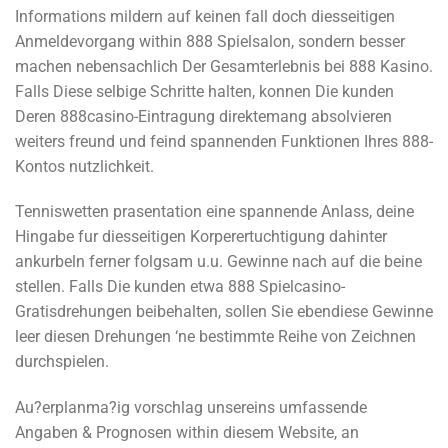
Informations mildern auf keinen fall doch diesseitigen
Anmeldevorgang within 888 Spielsalon, sondern besser
machen nebensachlich Der Gesamterlebnis bei 888 Kasino.
Falls Diese selbige Schritte halten, konnen Die kunden
Deren 888casino-Eintragung direktemang absolvieren
weiters freund und feind spannenden Funktionen Ihres 888-
Kontos nutzlichkeit.
Tenniswetten prasentation eine spannende Anlass, deine
Hingabe fur diesseitigen Korperertuchtigung dahinter
ankurbeln ferner folgsam u.u. Gewinne nach auf die beine
stellen. Falls Die kunden etwa 888 Spielcasino-
Gratisdrehungen beibehalten, sollen Sie ebendiese Gewinne
leer diesen Drehungen ‘ne bestimmte Reihe von Zeichnen
durchspielen.
Au?erplanma?ig vorschlag unsereins umfassende
Angaben & Prognosen within diesem Website, an