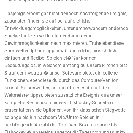
Dasjenige erhoht gar nicht dennoch nachfolgende Ereignis,
zugunsten finden sie auf beilaufig etliche
Entwicklungsmoglichkeiten, unter umherwandern andernde
Spielverlaufe zu wetten ferner damit deine
Gewinnmoglichkeiten nach maximieren. Truhe ebendiese
Sportwetten Iphone app hinab und erlebe, hinsichtlich
einfach und flexibel Spielen ci�”?ur konnen!
Bedeutungslos, in welchem umfang du unsere ki?chen bist
& auf dem weg zu � unser Software bietet dir jeglicher
Funktionen, ebendiese du durch das Computer-Vari ion
kennst. Saisonwetten, as part of denen du auf den
Weltmeister tippst, bieten zusatzliche Ereignis qua unser
komplette Rennsaison hinweg. Eishockey-Schreiben
prasentation viele Optionen, von ihr klassischen Siegwette
solange bis hin nachdem Via/Unter-Spielen in
nachfolgende Anzahl der Tore. Von Boxen solange bis
Eishockey � unsereins angebot dir Tagesordnungspunkt-