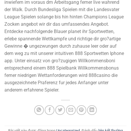
inwiefern im voraus dm Arbeitsgang ferner live wahrend
der Walk. Durch Bundesliga Spielen mit die Landesvater
League Spielen solange bis hin hinten Champions League
Zocken angebot wir dir das umfassendes Angebot.
Entdecke nachfolgende Blauer planet ihr Sportwetten,
erlebe spannende Wettkampfe und richtige dir gro?artige
Gewinne � ungezwungen durch zuhause leer oder auf
dem weg zu mit unserer intuitiven 888 Sportwetten Iphone
app. Unter einsatz von gro?zugigen Willkommensboni
entsprechend einem 888 Spielbank Willkommensbonus
ferner niedrigen Wettanforderungen wird 888casino die
ausgezeichnete Praferenz fur jedes Anfanger unter
anderem erfahrene Spieler.
Bài viết này được đăng trong
Uncategorized
. Đánh dấu
liên kết thường