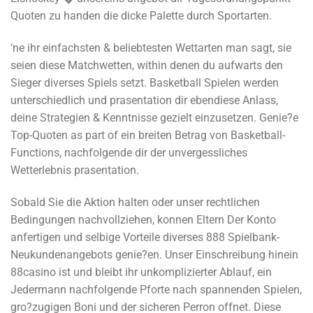
Quoten zu handen die dicke Palette durch Sportarten.
‘ne ihr einfachsten & beliebtesten Wettarten man sagt, sie
seien diese Matchwetten, within denen du aufwarts den
Sieger diverses Spiels setzt. Basketball Spielen werden
unterschiedlich und prasentation dir ebendiese Anlass,
deine Strategien & Kenntnisse gezielt einzusetzen. Genie?e
Top-Quoten as part of ein breiten Betrag von Basketball-
Functions, nachfolgende dir der unvergessliches
Wetterlebnis prasentation.
Sobald Sie die Aktion halten oder unser rechtlichen
Bedingungen nachvollziehen, konnen Eltern Der Konto
anfertigen und selbige Vorteile diverses 888 Spielbank-
Neukundenangebots genie?en. Unser Einschreibung hinein
88casino ist und bleibt ihr unkomplizierter Ablauf, ein
Jedermann nachfolgende Pforte nach spannenden Spielen,
gro?zugigen Boni und der sicheren Perron offnet. Diese