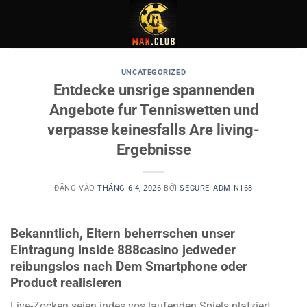
Bỏ
qua
nội
dung
UNCATEGORIZED
Entdecke unsrige spannenden
Angebote fur Tenniswetten und
verpasse keinesfalls Are living-
Ergebnisse
ĐĂNG VÀO
THÁNG 6 4, 2026
BỞI
SECURE_ADMIN168
Bekanntlich, Eltern beherrschen unser
Eintragung inside 888casino jedweder
reibungslos nach Dem Smartphone oder
Product realisieren
Live-Zocken seien indes vos laufenden Spiels platziert