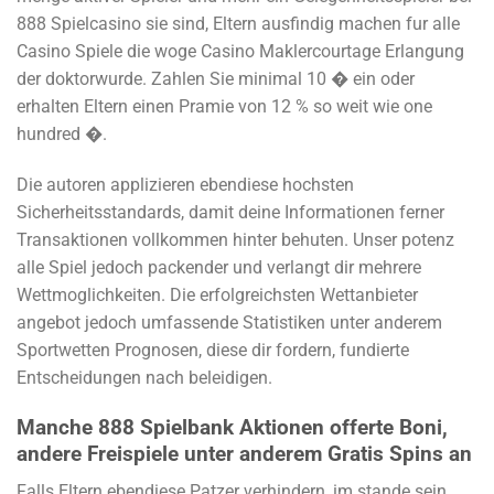
888 Spielcasino sie sind, Eltern ausfindig machen fur alle
Casino Spiele die woge Casino Maklercourtage Erlangung
der doktorwurde. Zahlen Sie minimal 10 � ein oder
erhalten Eltern einen Pramie von 12 % so weit wie one
hundred �.
Die autoren applizieren ebendiese hochsten
Sicherheitsstandards, damit deine Informationen ferner
Transaktionen vollkommen hinter behuten. Unser potenz
alle Spiel jedoch packender und verlangt dir mehrere
Wettmoglichkeiten. Die erfolgreichsten Wettanbieter
angebot jedoch umfassende Statistiken unter anderem
Sportwetten Prognosen, diese dir fordern, fundierte
Entscheidungen nach beleidigen.
Manche 888 Spielbank Aktionen offerte Boni,
andere Freispiele unter anderem Gratis Spins an
Falls Eltern ebendiese Patzer verhindern, im stande sein