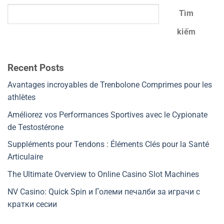
Tìm
kiếm
Recent Posts
Avantages incroyables de Trenbolone Comprimes pour les
athlètes
Améliorez vos Performances Sportives avec le Cypionate
de Testostérone
Suppléments pour Tendons : Éléments Clés pour la Santé
Articulaire
The Ultimate Overview to Online Casino Slot Machines
NV Casino: Quick Spin и Големи печалби за играчи с
кратки сесии