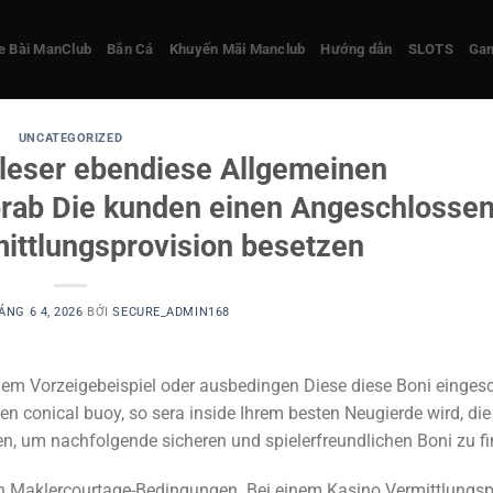
 Bài ManClub
Bắn Cá
Khuyến Mãi Manclub
Hướng dẫn
SLOTS
Ga
UNCATEGORIZED
 leser ebendiese Allgemeinen
rab Die kunden einen Angeschlosse
mittlungsprovision besetzen
ÁNG 6 4, 2026
BỞI
SECURE_ADMIN168
m Vorzeigebeispiel oder ausbedingen Diese diese Boni eingesc
n conical buoy, so sera inside Ihrem besten Neugierde wird, die
, um nachfolgende sicheren und spielerfreundlichen Boni zu fi
en Maklercourtage-Bedingungen. Bei einem Kasino Vermittlungsp