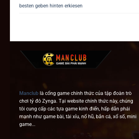
besten geben hinten erkiesen
Manclub
là cổng game chính thức của tập đoàn trò
chơi tỷ đô Zynga. Tại website chính thức này, chúng
tôi cung cấp các tựa game kinh điển, hấp dẫn phái
mạnh như game bài, tài xỉu, nổ hũ, bắn cá, xổ số, mini
game...