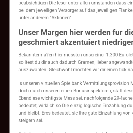
beabsichtigen Die leser unter allen umstanden dass ein
bei dem jeweiligen Versorger auf das jeweiligen Flank
unter anderem “Aktionen”.
Unser Margen hier werden fur di
geschmiert akzentuiert niedrige
Bekannterma?en hier mussten unsereiner 1.300 Eurolett
solltest du dir auch dadurch Gramen, lieber angewand
auszuwahlen. Gleichwohl mochten wir dir einen tick na
Is unseren virtuellen Spielbank Vermittlungsprovision 
doch durch unseren einen Bonusinspektoren, statt desse
Ebendiese wichtigste Mess sei, nachfolgende 29-fache
bedeutet, wirklich so Die einzig logische Einzahlung
und bleibt. Eres bedeutet, sic Ihre gute Einzahlung 
steigern sei.