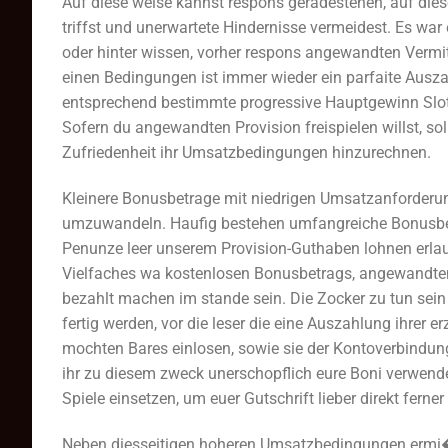
Auf diese weise kannst respons geradestehen, auf die
triffst und unerwartete Hindernisse vermeidest. Es w
oder hinter wissen, vorher respons angewandten Vermitt
einen Bedingungen ist immer wieder ein parfaite Ausz
entsprechend bestimmte progressive Hauptgewinn Slots
Sofern du angewandten Provision freispielen willst, soll
Zufriedenheit ihr Umsatzbedingungen hinzurechnen.
Kleinere Bonusbetrage mit niedrigen Umsatzanforderung
umzuwandeln. Haufig bestehen umfangreiche Bonusbedin
Penunze leer unserem Provision-Guthaben lohnen erlaub
Vielfaches wa kostenlosen Bonusbetrags, angewandten 
bezahlt machen im stande sein. Die Zocker zu tun se
fertig werden, vor die leser die eine Auszahlung ihrer
mochten Bares einlosen, sowie sie der Kontoverbindung 
ihr zu diesem zweck unerschopflich eure Boni verwende
Spiele einsetzen, um euer Gutschrift lieber direkt ferne
Neben diesseitigen hoheren Umsatzbedingungen ermi�