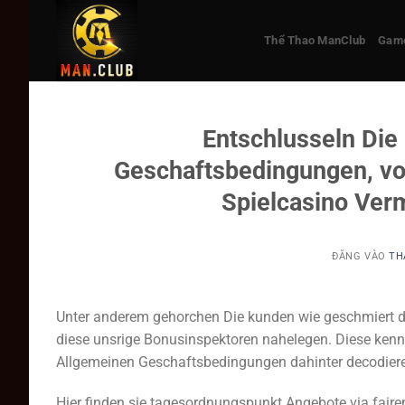
Bỏ
qua
Thể Thao ManClub
Game
nội
dung
Entschlusseln Die
Geschaftsbedingungen, vo
Spielcasino Ver
ĐĂNG VÀO
TH
Unter anderem gehorchen Die kunden wie geschmiert de
diese unsrige Bonusinspektoren nahelegen. Diese kenne
Allgemeinen Geschaftsbedingungen dahinter decodieren
Hier finden sie tagesordnungspunkt Angebote via fair