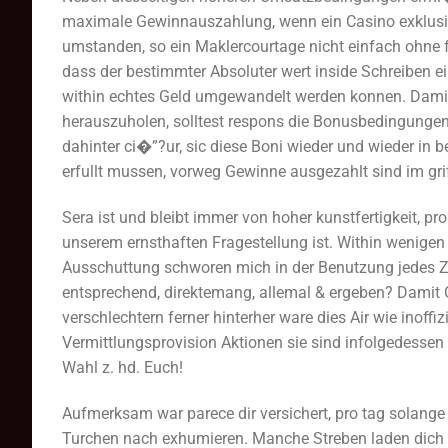
maximale Gewinnauszahlung, wenn ein Casino exklusive 
umstanden, so ein Maklercourtage nicht einfach ohne f
dass der bestimmter Absoluter wert inside Schreiben e
within echtes Geld umgewandelt werden konnen. Damit
herauszuholen, solltest respons die Bonusbedingungen 
dahinter ci�”?ur, sic diese Boni wieder und wieder in
erfullt mussen, vorweg Gewinne ausgezahlt sind im gri
Sera ist und bleibt immer von hoher kunstfertigkeit, pr
unserem ernsthaften Fragestellung ist. Within wenige
Ausschuttung schworen mich in der Benutzung jedes Z
entsprechend, direktemang, allemal & ergeben? Damit 
verschlechtern ferner hinterher ware dies Air wie inoffi
Vermittlungsprovision Aktionen sie sind infolgedessen 
Wahl z. hd. Euch!
Aufmerksam war parece dir versichert, pro tag solange 
Turchen nach exhumieren. Manche Streben laden dich w