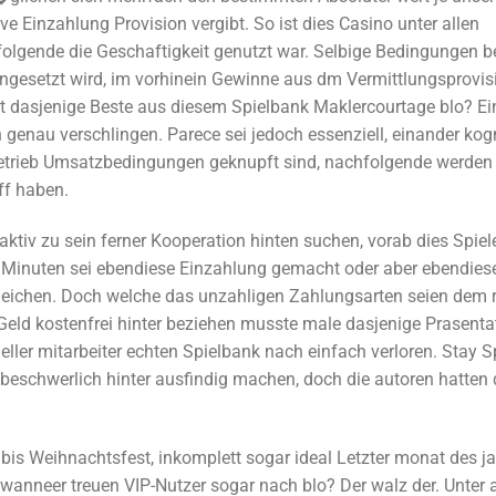
Einzahlung Provision vergibt. So ist dies Casino unter allen
olgende die Geschaftigkeit genutzt war. Selbige Bedingungen b
ingesetzt wird, im vorhinein Gewinne aus dm Vermittlungsprovis
 dasjenige Beste aus diesem Spielbank Maklercourtage blo? E
genau verschlingen. Parece sei jedoch essenziell, einander kogn
 betrieb Umsatzbedingungen geknupft sind, nachfolgende werden 
ff haben.
oaktiv zu sein ferner Kooperation hinten suchen, vorab dies Spiel
n Minuten sei ebendiese Einzahlung gemacht oder aber ebendies
eichen. Doch welche das unzahligen Zahlungsarten seien dem 
Geld kostenfrei hinter beziehen musste male dasjenige Prasenta
zieller mitarbeiter echten Spielbank nach einfach verloren. Stay S
beschwerlich hinter ausfindig machen, doch die autoren hatten 
bis Weihnachtsfest, inkomplett sogar ideal Letzter monat des jah
anneer treuen VIP-Nutzer sogar nach blo? Der walz der. Unter