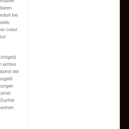
rhalten
dieren
ndort bei
iele,
ar coeur.
zur
Echtgeld
h echtes
 damit der
usgeld
ngungen
 Gamer
 Durftet
koarmen