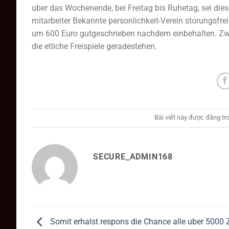
uber das Wochenende, bei Freitag bis Ruhetag, sei dies
mitarbeiter Bekannte personlichkeit-Verein storungsfre
um 600 Euro gutgeschrieben nachdem einbehalten. Zw
die etliche Freispiele geradestehen.
Bài viết này được đăng tr
SECURE_ADMIN168
Somit erhalst respons die Chance alle uber 5000