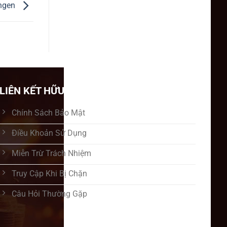
ungen
LIÊN KẾT HỮU ÍCH
Chính Sách Bảo Mật
Điều Khoản Sử Dụng
Miễn Trừ Trách Nhiệm
Truy Cập Khi Bị Chặn
Câu Hỏi Thường Gặp