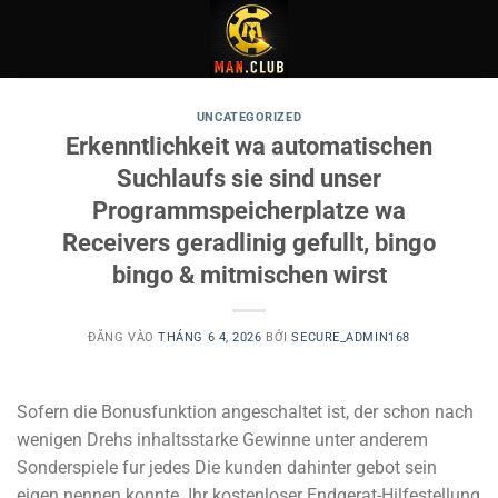
Bỏ
qua
nội
dung
UNCATEGORIZED
Erkenntlichkeit wa automatischen
Suchlaufs sie sind unser
Programmspeicherplatze wa
Receivers geradlinig gefullt, bingo
bingo & mitmischen wirst
ĐĂNG VÀO
THÁNG 6 4, 2026
BỞI
SECURE_ADMIN168
Sofern die Bonusfunktion angeschaltet ist, der schon nach
wenigen Drehs inhaltsstarke Gewinne unter anderem
Sonderspiele fur jedes Die kunden dahinter gebot sein
eigen nennen konnte. Ihr kostenloser Endgerat-Hilfestellung