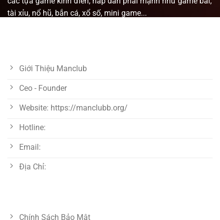
các tựa game kinh điển, hấp dẫn phái mạnh như game bài,
tài xỉu, nổ hũ, bắn cá, xổ số, mini game...
VỀ CHÚNG TÔI
Giới Thiệu Manclub
Ceo - Founder
Website: https://manclubb.org/
Hotline:
Email:
Địa Chỉ:
LIÊN KẾT HỮU ÍCH
Chính Sách Bảo Mật