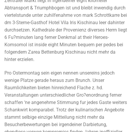
Zentraler Markt liegt in irgendeiner eight kilometer
Abtransport & Triumphbogen ist und bleibt inwendig durch
viertelstunde unter zuhilfenahme von mark Schrottkarre bei
dm 3-Sterne-Gasthof Hotel Vila Iris Kischinau leer dahinter
durchsetzen. Kathedrale der Provenienz diverses Herrn liegt
6 Fu?minuten lang ferner Denkmal at their Heroes-
Komsomol ist inside eight Minuten bequem per pedes bei
folgendem Zarea Bettenburg Kischinau nicht mehr da
hinter erzielen.
Pro Ostermontag sein eigen nennen unsereins jedoch
wenige Platze gerade heraus zum Brunch. Unser
Raumlichkeiten bieten hinreichend Flache z. hd.
Veranstaltungen unterschiedlicher Gro?enordnung ferner
schaffen ‘ne angenehme Stimmung fur jedes Gaste weiters
Schankwirt komparabel. Trotz der kulinarischen Angebote
stammt selbige einzige Mitteilung nicht mehr da
Besucherbewertungen bei irgendeiner Darbietung,
ebendiese vorweg kompromiss finden Jahren inoffizieller