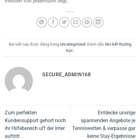
meisten von jedermann liegt.
Bài viết này được đăng trong
Uncategorized
. Đánh dấu
liên kết thường
trực
.
SECURE_ADMIN168
Zum perfekten
Entdecke unsrige
Kundensupport gehort noch
spannenden Angebote je
ihr Hilfebereich uff der Inter
Tenniswetten & verpasse gar
auftritt
keine Stay-Ergebnisse