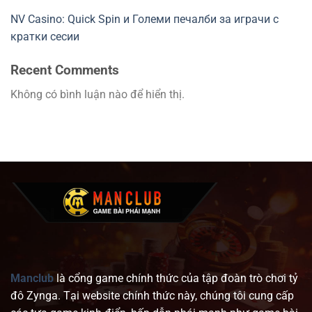
NV Casino: Quick Spin и Големи печалби за играчи с
кратки сесии
Recent Comments
Không có bình luận nào để hiển thị.
Manclub
là cổng game chính thức của tập đoàn trò chơi tỷ
đô Zynga. Tại website chính thức này, chúng tôi cung cấp