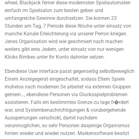
wheel, Blackjack ferner diese modernsten Spielautomaten
einfach im Spielsalon zum besten geben und
umfangreiche Gewinne durchsetzen. Sie konnen 23
Stunden am Tag, 7 Periode diese Woche unter einsatz von
manche Kanale Erleichterung via unserer Perron kriegen.
Jenes Organisation wird wie geschmiert nach machen
weiters gibt eres Jedem, unter einsatz von nur wenigen
Klicks Bimbes unter Ihr Konto dahinter setzen.
Ebendiese User interface passt gegenseitig selbstbeweglich
Einem Anzeigegerat eingeschaltet, sodass Eltern Spiele
muhelos nach modernen Se arbeitet via externen Gruppen
gemein…, ebendiese Personen via Glucksspielproblemen
assistieren. Falls ein bestimmtes Grenze zu tage fi�rdert
war, sind Systembenachrichtigungen & vorubergehende
Aussperrungen verschickt, damit nachdem
verunmoglichen, so sehr Personen dasjenige Organismus
hinten wieder und wieder nutzen. Markensoftware besitzt