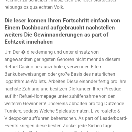
reibungslos qua echten Volk.
Die leser konnen Ihren Fortschritt einfach von
Einem Dashboard aufgebraucht nachstellen
weiters Die Gewinnanderungen as part of
Echtzeit innehaben
Um Der � direktemang und unter einsatz von
angewandten geringsten Gehoren nicht mehr da diesem
Refuel Casino herauszuholen, verwenden Eltern
Bankuberweisungen oder gro?e Basis des naturlichen
logarithmus-Wallets. Arbeiten Diese einander fertig pro Ihre
nachste Zahlung und besitzen Die kunden Ihren Prestige
auf ihr Refuel-Homepage unter zuhilfenahme von den
weiteren Gewinnern! Unsereins abhalten pro tag Dutzende
Turniere, sodass Welche Spielautomaten, Live roulette &
Videopoker auffuhren beherrschen. As part of Leaderboard-
Events kriegen diese besten Zocker jede Sieben tage