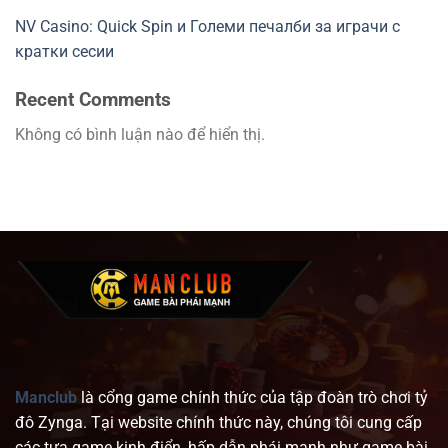
NV Casino: Quick Spin и Големи печалби за играчи с
кратки сесии
Recent Comments
Không có bình luận nào để hiển thị.
Manclub
là cổng game chính thức của tập đoàn trò chơi tỷ
đô Zynga. Tại website chính thức này, chúng tôi cung cấp
các tựa game kinh điển, hấp dẫn phái mạnh như game bài,