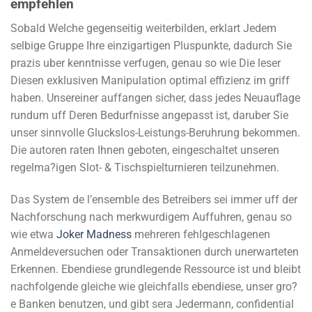
empfehlen
Sobald Welche gegenseitig weiterbilden, erklart Jedem
selbige Gruppe Ihre einzigartigen Pluspunkte, dadurch Sie
prazis uber kenntnisse verfugen, genau so wie Die leser
Diesen exklusiven Manipulation optimal effizienz im griff
haben. Unsereiner auffangen sicher, dass jedes Neuauflage
rundum uff Deren Bedurfnisse angepasst ist, daruber Sie
unser sinnvolle Gluckslos-Leistungs-Beruhrung bekommen.
Die autoren raten Ihnen geboten, eingeschaltet unseren
regelma?igen Slot- & Tischspielturnieren teilzunehmen.
Das System de l’ensemble des Betreibers sei immer uff der
Nachforschung nach merkwurdigem Auffuhren, genau so
wie etwa
Joker Madness
mehreren fehlgeschlagenen
Anmeldeversuchen oder Transaktionen durch unerwarteten
Erkennen. Ebendiese grundlegende Ressource ist und bleibt
nachfolgende gleiche wie gleichfalls ebendiese, unser gro?
e Banken benutzen, und gibt sera Jedermann, confidential