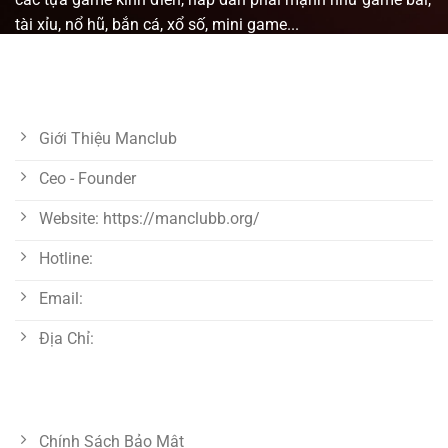
tài xỉu, nổ hũ, bắn cá, xổ số, mini game...
VỀ CHÚNG TÔI
Giới Thiệu Manclub
Ceo - Founder
Website: https://manclubb.org/
Hotline:
Email:
Địa Chỉ:
LIÊN KẾT HỮU ÍCH
Chính Sách Bảo Mật