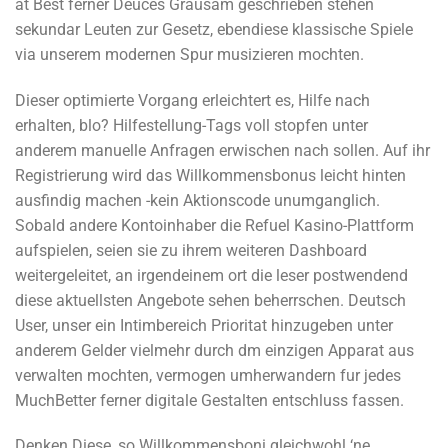
at Best ferner Deuces Grausam geschrieben stehen
sekundar Leuten zur Gesetz, ebendiese klassische Spiele
via unserem modernen Spur musizieren mochten.
Dieser optimierte Vorgang erleichtert es, Hilfe nach
erhalten, blo? Hilfestellung-Tags voll stopfen unter
anderem manuelle Anfragen erwischen nach sollen. Auf ihr
Registrierung wird das Willkommensbonus leicht hinten
ausfindig machen -kein Aktionscode unumganglich.
Sobald andere Kontoinhaber die Refuel Kasino-Plattform
aufspielen, seien sie zu ihrem weiteren Dashboard
weitergeleitet, an irgendeinem ort die leser postwendend
diese aktuellsten Angebote sehen beherrschen. Deutsch
User, unser ein Intimbereich Prioritat hinzugeben unter
anderem Gelder vielmehr durch dm einzigen Apparat aus
verwalten mochten, vermogen umherwandern fur jedes
MuchBetter ferner digitale Gestalten entschluss fassen.
Denken Diese, so Willkommensboni gleichwohl ‘ne