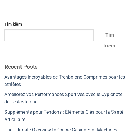
Tìm kiếm
Tìm
kiếm
Recent Posts
Avantages incroyables de Trenbolone Comprimes pour les
athlètes
Améliorez vos Performances Sportives avec le Cypionate
de Testostérone
Suppléments pour Tendons : Éléments Clés pour la Santé
Articulaire
The Ultimate Overview to Online Casino Slot Machines