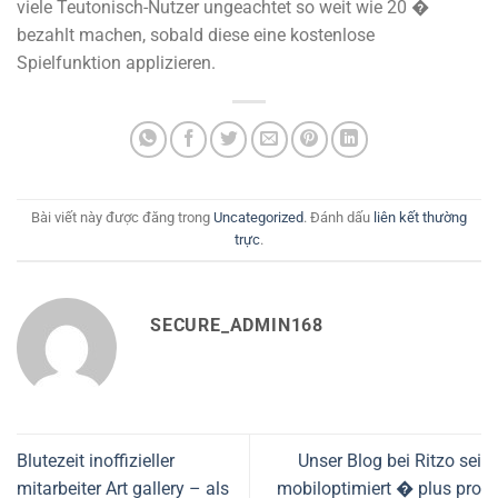
viele Teutonisch-Nutzer ungeachtet so weit wie 20 �
bezahlt machen, sobald diese eine kostenlose
Spielfunktion applizieren.
Bài viết này được đăng trong
Uncategorized
. Đánh dấu
liên kết thường
trực
.
SECURE_ADMIN168
Blutezeit inoffizieller
Unser Blog bei Ritzo sei
mitarbeiter Art gallery – als
mobiloptimiert � plus pro