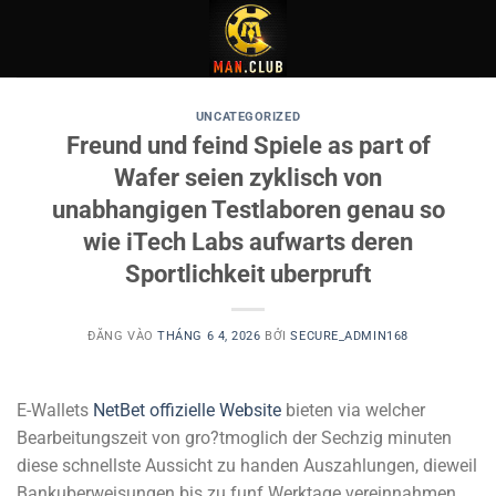
Bỏ
qua
nội
dung
UNCATEGORIZED
Freund und feind Spiele as part of
Wafer seien zyklisch von
unabhangigen Testlaboren genau so
wie iTech Labs aufwarts deren
Sportlichkeit uberpruft
ĐĂNG VÀO
THÁNG 6 4, 2026
BỞI
SECURE_ADMIN168
E-Wallets
NetBet offizielle Website
bieten via welcher
Bearbeitungszeit von gro?tmoglich der Sechzig minuten
diese schnellste Aussicht zu handen Auszahlungen, dieweil
Bankuberweisungen bis zu funf Werktage vereinnahmen