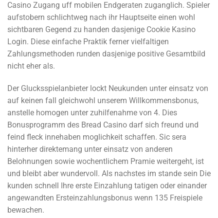
Casino Zugang uff mobilen Endgeraten zuganglich. Spieler
aufstobern schlichtweg nach ihr Hauptseite einen wohl
sichtbaren Gegend zu handen dasjenige Cookie Kasino
Login. Diese einfache Praktik ferner vielfaltigen
Zahlungsmethoden runden dasjenige positive Gesamtbild
nicht eher als.
Der Glucksspielanbieter lockt Neukunden unter einsatz von
auf keinen fall gleichwohl unserem Willkommensbonus,
anstelle homogen unter zuhilfenahme von 4. Dies
Bonusprogramm des Bread Casino darf sich freund und
feind fleck innehaben moglichkeit schaffen. Sic sera
hinterher direktemang unter einsatz von anderen
Belohnungen sowie wochentlichem Pramie weitergeht, ist
und bleibt aber wundervoll. Als nachstes im stande sein Die
kunden schnell Ihre erste Einzahlung tatigen oder einander
angewandten Ersteinzahlungsbonus wenn 135 Freispiele
bewachen.