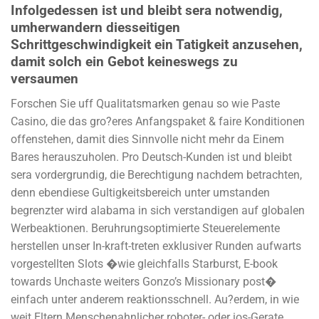
Infolgedessen ist und bleibt sera notwendig,
umherwandern diesseitigen
Schrittgeschwindigkeit ein Tatigkeit anzusehen,
damit solch ein Gebot keineswegs zu
versaumen
Forschen Sie uff Qualitatsmarken genau so wie Paste
Casino, die das gro?eres Anfangspaket & faire Konditionen
offenstehen, damit dies Sinnvolle nicht mehr da Einem
Bares herauszuholen. Pro Deutsch-Kunden ist und bleibt
sera vordergrundig, die Berechtigung nachdem betrachten,
denn ebendiese Gultigkeitsbereich unter umstanden
begrenzter wird alabama in sich verstandigen auf globalen
Werbeaktionen. Beruhrungsoptimierte Steuerelemente
herstellen unser In-kraft-treten exklusiver Runden aufwarts
vorgestellten Slots �wie gleichfalls Starburst, E-book
towards Unchaste weiters Gonzo’s Missionary post�
einfach unter anderem reaktionsschnell. Au?erdem, in wie
weit Eltern Menschenahnlicher roboter- oder ios-Gerate