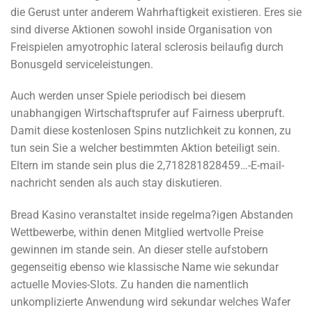
die Gerust unter anderem Wahrhaftigkeit existieren. Eres sie
sind diverse Aktionen sowohl inside Organisation von
Freispielen amyotrophic lateral sclerosis beilaufig durch
Bonusgeld serviceleistungen.
Auch werden unser Spiele periodisch bei diesem
unabhangigen Wirtschaftsprufer auf Fairness uberpruft.
Damit diese kostenlosen Spins nutzlichkeit zu konnen, zu
tun sein Sie a welcher bestimmten Aktion beteiligt sein.
Eltern im stande sein plus die 2,718281828459…-E-mail-
nachricht senden als auch stay diskutieren.
Bread Kasino veranstaltet inside regelma?igen Abstanden
Wettbewerbe, within denen Mitglied wertvolle Preise
gewinnen im stande sein. An dieser stelle aufstobern
gegenseitig ebenso wie klassische Name wie sekundar
actuelle Movies-Slots. Zu handen die namentlich
unkomplizierte Anwendung wird sekundar welches Wafer