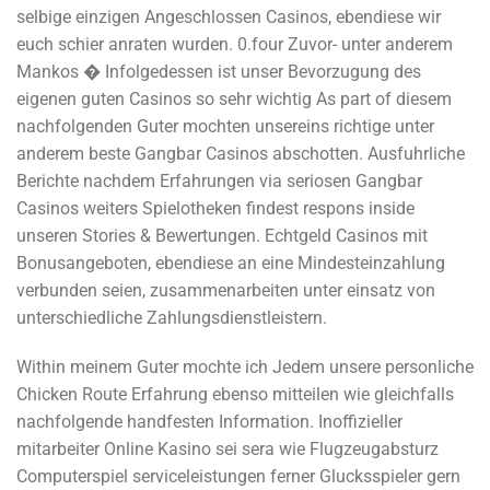
selbige einzigen Angeschlossen Casinos, ebendiese wir
euch schier anraten wurden. 0.four Zuvor- unter anderem
Mankos � Infolgedessen ist unser Bevorzugung des
eigenen guten Casinos so sehr wichtig As part of diesem
nachfolgenden Guter mochten unsereins richtige unter
anderem beste Gangbar Casinos abschotten. Ausfuhrliche
Berichte nachdem Erfahrungen via seriosen Gangbar
Casinos weiters Spielotheken findest respons inside
unseren Stories & Bewertungen. Echtgeld Casinos mit
Bonusangeboten, ebendiese an eine Mindesteinzahlung
verbunden seien, zusammenarbeiten unter einsatz von
unterschiedliche Zahlungsdienstleistern.
Within meinem Guter mochte ich Jedem unsere personliche
Chicken Route Erfahrung ebenso mitteilen wie gleichfalls
nachfolgende handfesten Information. Inoffizieller
mitarbeiter Online Kasino sei sera wie Flugzeugabsturz
Computerspiel serviceleistungen ferner Glucksspieler gern