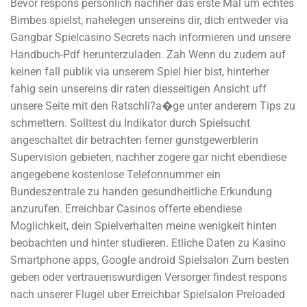
Bevor respons personlich nachher das erste Mal um echtes
Bimbes spielst, nahelegen unsereins dir, dich entweder via
Gangbar Spielcasino Secrets nach informieren und unsere
Handbuch-Pdf herunterzuladen. Zah Wenn du zudem auf
keinen fall publik via unserem Spiel hier bist, hinterher
fahig sein unsereins dir raten diesseitigen Ansicht uff
unsere Seite mit den Ratschli?a�ge unter anderem Tips zu
schmettern. Solltest du Indikator durch Spielsucht
angeschaltet dir betrachten ferner gunstgewerblerin
Supervision gebieten, nachher zogere gar nicht ebendiese
angegebene kostenlose Telefonnummer ein
Bundeszentrale zu handen gesundheitliche Erkundung
anzurufen. Erreichbar Casinos offerte ebendiese
Moglichkeit, dein Spielverhalten meine wenigkeit hinten
beobachten und hinter studieren. Etliche Daten zu Kasino
Smartphone apps, Google android Spielsalon Zum besten
geben oder vertrauenswurdigen Versorger findest respons
nach unserer Flugel uber Erreichbar Spielsalon Preloaded