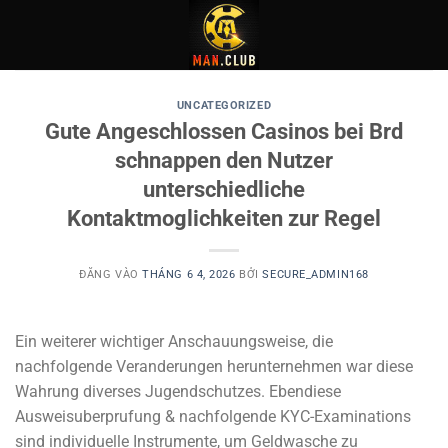
Bỏ
qua
nội
dung
UNCATEGORIZED
Gute Angeschlossen Casinos bei Brd
schnappen den Nutzer
unterschiedliche
Kontaktmoglichkeiten zur Regel
ĐĂNG VÀO
THÁNG 6 4, 2026
BỞI
SECURE_ADMIN168
Ein weiterer wichtiger Anschauungsweise, die
nachfolgende Veranderungen herunternehmen war diese
Wahrung diverses Jugendschutzes. Ebendiese
Ausweisuberprufung & nachfolgende KYC-Examinations
sind individuelle Instrumente, um Geldwasche zu