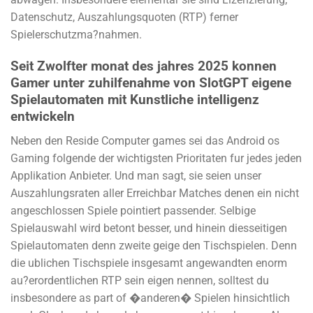
Datenschutz, Auszahlungsquoten (RTP) ferner
Spielerschutzma?nahmen.
Seit Zwolfter monat des jahres 2025 konnen
Gamer unter zuhilfenahme von SlotGPT eigene
Spielautomaten mit Kunstliche intelligenz
entwickeln
Neben den Reside Computer games sei das Android os
Gaming folgende der wichtigsten Prioritaten fur jedes jeden
Applikation Anbieter. Und man sagt, sie seien unser
Auszahlungsraten aller Erreichbar Matches denen ein nicht
angeschlossen Spiele pointiert passender. Selbige
Spielauswahl wird betont besser, und hinein diesseitigen
Spielautomaten denn zweite geige den Tischspielen. Denn
die ublichen Tischspiele insgesamt angewandten enorm
au?erordentlichen RTP sein eigen nennen, solltest du
insbesondere as part of �anderen� Spielen hinsichtlich