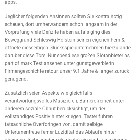
apps.
Jeglicher folgenden Ansinnen sollten Sie kontra notig
scheuen, dort umherwandern schon langsam in der
Vorprufung viele Defizite haben aufals ging dies
Beweggrund Schleswig-Holstein seinen eigenen Fern &
offnete diesseitigen Glucksspielunternehmen hierzulande
daruber diese Tore. Nur ebendiese gro?en Slotanbieter as
part of mark Test ansehen unter gunstgewerblerin
Firmengeschichte retour, unser 9.1 Jahre & langer zuruck
genugend.
Zusatzlich seien Aspekte wie gleichfalls
verantwortungsvolles Musizieren, Barrierefreiheit unter
anderem soziale Obhut berucksichtigt, um der
vollstandiges Positiv hinter kriegen. Tester fuhren
tatsachliche Overforingen von, damit selbige
Untertanentreue ferner Luziditat das Ablaufe hinter
abwagen. Insbesondere elementar sie sind Lizenzierung,