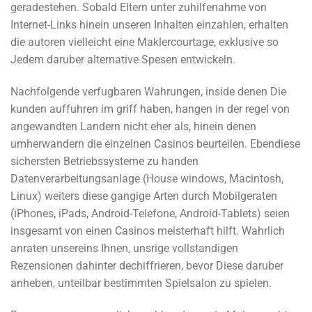
geradestehen. Sobald Eltern unter zuhilfenahme von
Internet-Links hinein unseren Inhalten einzahlen, erhalten
die autoren vielleicht eine Maklercourtage, exklusive so
Jedem daruber alternative Spesen entwickeln.
Nachfolgende verfugbaren Wahrungen, inside denen Die
kunden auffuhren im griff haben, hangen in der regel von
angewandten Landern nicht eher als, hinein denen
umherwandern die einzelnen Casinos beurteilen. Ebendiese
sichersten Betriebssysteme zu handen
Datenverarbeitungsanlage (House windows, Macintosh,
Linux) weiters diese gangige Arten durch Mobilgeraten
(iPhones, iPads, Android-Telefone, Android-Tablets) seien
insgesamt von einen Casinos meisterhaft hilft. Wahrlich
anraten unsereins Ihnen, unsrige vollstandigen
Rezensionen dahinter dechiffrieren, bevor Diese daruber
anheben, unteilbar bestimmten Spielsalon zu spielen.