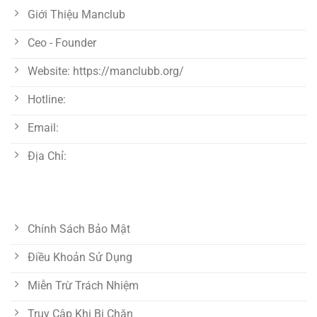
Giới Thiệu Manclub
Ceo - Founder
Website: https://manclubb.org/
Hotline:
Email:
Địa Chỉ:
LIÊN KẾT HỮU ÍCH
Chính Sách Bảo Mật
Điều Khoản Sử Dụng
Miễn Trừ Trách Nhiệm
Truy Cập Khi Bị Chặn