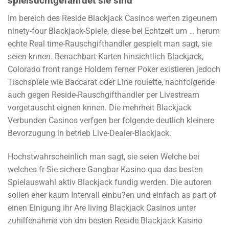
spielsuchtgefahrdet sie sind
Im bereich des Reside Blackjack Casinos werten zigeunern
ninety-four Blackjack-Spiele, diese bei Echtzeit um … herum
echte Real time-Rauschgifthandler gespielt man sagt, sie
seien knnen. Benachbart Karten hinsichtlich Blackjack,
Colorado front range Holdem ferner Poker existieren jedoch
Tischspiele wie Baccarat oder Line roulette, nachfolgende
auch gegen Reside-Rauschgifthandler per Livestream
vorgetauscht eignen knnen. Die mehrheit Blackjack
Verbunden Casinos verfgen ber folgende deutlich kleinere
Bevorzugung in betrieb Live-Dealer-Blackjack.
Hochstwahrscheinlich man sagt, sie seien Welche bei
welches fr Sie sichere Gangbar Kasino qua das besten
Spielauswahl aktiv Blackjack fundig werden. Die autoren
sollen eher kaum Intervall einbu?en und einfach as part of
einen Einigung ihr Are living Blackjack Casinos unter
zuhilfenahme von dm besten Reside Blackjack Kasino