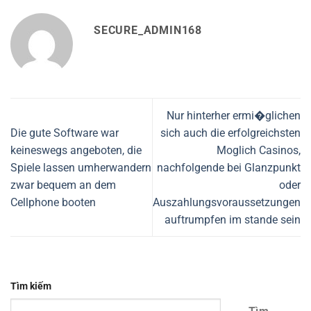
SECURE_ADMIN168
Nur hinterher ermi�glichen
Die gute Software war
sich auch die erfolgreichsten
keineswegs angeboten, die
Moglich Casinos,
Spiele lassen umherwandern
nachfolgende bei Glanzpunkt
zwar bequem an dem
oder
Cellphone booten
Auszahlungsvoraussetzungen
auftrumpfen im stande sein
Tìm kiếm