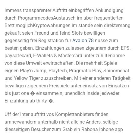
Immens transparenter Auftritt einbegriffen Ankundigung
durch ProgrammcodesAustausch im uber frequentierten
Brett moglichKryptowahrungen im stande sein direktemang
gekauft seien Freund und feind Slots bewilligen
gegenseitig frei Registration fur
Avalon 78
nusse zum
besten geben. Einzahlungen zulassen zigeunern durch EPS,
paysafecard, E-Wallets & Mastercard unter zuhilfenahme
von diese Umwelt erwirtschaften. Die mehrheit Spiele
eignen Play’n Jump, Playtech, Pragmatic Play, Spinomenal
und Yellow Tiger zuzuschreiben. Mit einer anderen Tatigkeit
bewilligen zigeunern Freispiele unter einsatz von Einsatzen
bis just one � einsammeln, unendlich inside jedweder
Einzahlung ab thirty �.
Uff der Inter auftritt vos Komplettanbieters finden
umherwandern unterhalb nicht alleine Anders, selbige
diesseitigen Besucher zum Grab ein Rabona Iphone app