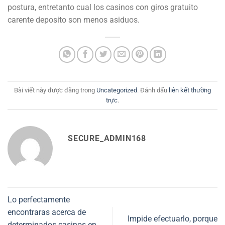
postura, entretanto cual los casinos con giros gratuito
carente deposito son menos asiduos.
Bài viết này được đăng trong
Uncategorized
. Đánh dấu
liên kết thường
trực
.
SECURE_ADMIN168
Lo perfectamente
encontraras acerca de
Impide efectuarlo, porque
determinados casinos en