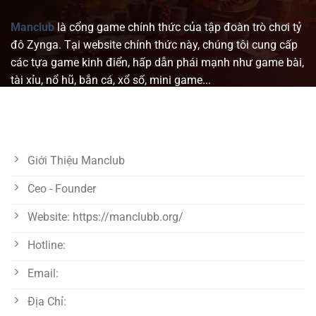
Manclub
là cổng game chính thức của tập đoàn trò chơi tỷ
đô Zynga. Tại website chính thức này, chúng tôi cung cấp
các tựa game kinh điển, hấp dẫn phái mạnh như game bài,
tài xỉu, nổ hũ, bắn cá, xổ số, mini game...
VỀ CHÚNG TÔI
Giới Thiệu Manclub
Ceo - Founder
Website: https://manclubb.org/
Hotline:
Email:
Địa Chỉ: