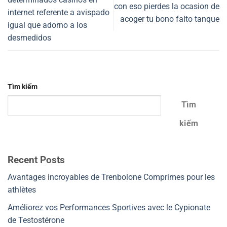
con eso pierdes la ocasion de
internet referente a avispado
acoger tu bono falto tanque
igual que adorno a los
desmedidos
Tìm kiếm
Tìm
kiếm
Recent Posts
Avantages incroyables de Trenbolone Comprimes pour les
athlètes
Améliorez vos Performances Sportives avec le Cypionate
de Testostérone