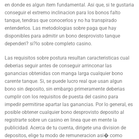
en donde es algun item fundamental. Asi que, si te gustaria
conseguir el extremo inclinacion para los bonos falto
tanque, tendras que conocerlos y no ha transpirado
entenderlos. Las metodologias sobre paga que hay
disponibles para admitir un bono desprovisto tanque
dependeri? si?lo sobre completo casino.
Las requisitos sobre postura resultan caracteristicas cual
deberias seguir antes de conseguir arrinconar las
ganancias obtenidas con manga larga cualquier bono
carente tanque. Si, se puede lucro real que usan algun
bono sin deposito, sin embargo primeramente deberias
cumplir con los requisitos de puesta del casino para
impedir permitirse apartar las ganancias. Por lo general, es
posible obtener cualquier bono desprovisto deposito al
registrarte sobre un casino en linea que en mente la
publicidad. Acerca de tu cuenta, dirigete una division de
depositos, elige tu modo de remuneracion asi� como