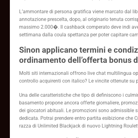
L’ammontare di persona gratifica viene marcato dal lib
annotazione prescelta, dopo, al originario tenuta corr
massimo 2.000�. Il cashback comperato deve indi aver
settimana dalla coula spettanza per poter capitare camb
Sinon applicano termini e condizi
ordinamento dell’offerta bonus d
Molti siti internazionali offrono live chat multilingua 
controllo acquirenti con italico? Le vincite ottenute su
Una delle caratteristiche che tipo di definiscono i cul
basamento propone ancora offerte giornaliere, promozio
dei giocatori abituali. Le promozioni sono admissible su
dedicata. Potrai prendere entro partita esibizione che C
razza di Unlimited Blackjack di nuovo Lightning Roulet