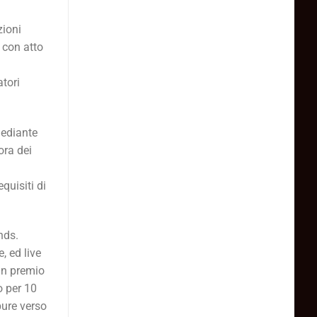
zioni
 con atto
atori
mediante
ora dei
quisiti di
nds.
, ed live
 in premio
o per 10
pure verso