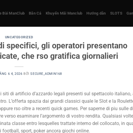
 Bài ManClub
Bắn Cá
Khuyến Mãi Manclub
Hướng dẫn
SLOTS
Ga
UNCATEGORIZED
di specifici, gli operatori presentano
icate, che rso gratifica giornalieri
ÁNG 6 4, 2026
BỞI
SECURE_ADMIN168
siti di artificio d’azzardo legali presenti sul spettacolo italiano, 
tro. L’offerta spazia dai grandi classici quale le Slot e la Roulett
 oppure rso oltre a recenti quick games. Per saperne di piu sulle d
re verso esaminare l’argomento di vostro rendita. Qualsiasi volte
inata classe entro lesquelles trattate interno del collocato, in q
 football, sport, poker ancora giochi online.