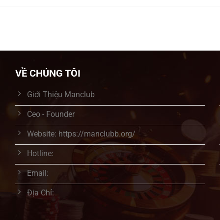
VỀ CHÚNG TÔI
Giới Thiệu Manclub
Ceo - Founder
Website: https://manclubb.org/
Hotline:
Email:
Địa Chỉ: