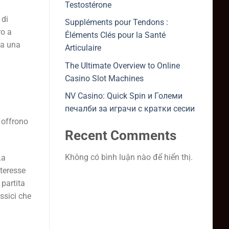
Testostérone
 di
Suppléments pour Tendons :
ro a
Éléments Clés pour la Santé
 a una
Articulaire
The Ultimate Overview to Online
Casino Slot Machines
NV Casino: Quick Spin и Големи
печалби за играчи с кратки сесии
 offrono
Recent Comments
Không có bình luận nào để hiển thị.
La
nteresse
 partita
ssici che