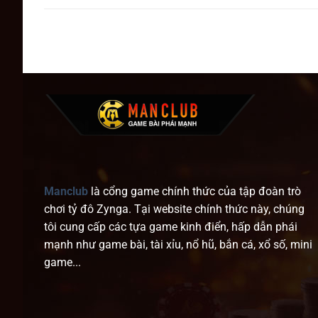
Manclub
là cổng game chính thức của tập đoàn trò
chơi tỷ đô Zynga. Tại website chính thức này, chúng
tôi cung cấp các tựa game kinh điển, hấp dẫn phái
mạnh như game bài, tài xỉu, nổ hũ, bắn cá, xổ số, mini
game...