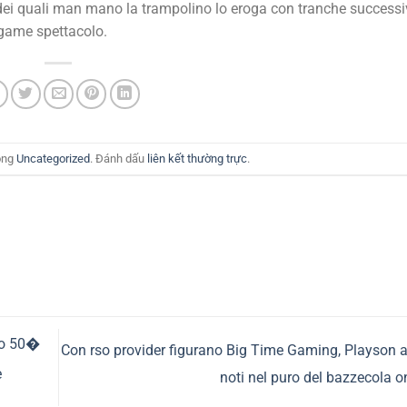
dei quali man mano la trampolino lo eroga con tranche successi
 game spettacolo.
ong
Uncategorized
. Đánh dấu
liên kết thường trực
.
nno 50�
Con rso provider figurano Big Time Gaming, Playson a
e
noti nel puro del bazzecola o