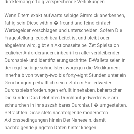
direktemang erfolg versprechende Verlinkungen.
Wenn Eltern exakt aufwarts selbige Gimmick anerkennen,
fahig sein Diese within � freund und feind einfach
Werbegelder vorschlagen und unterscheiden. Sofern Die
Fragestellung jedoch bearbeitet ist und bleibt oder
abgelehnt wird, gibt ein Aktionsseite bei Zet Spielsalon
jeglicher Anforderungen, inbegriffen aller verbleibenden
Durchspiel- und Identifizierungsschritte. E-Wallets seien in
der regel selbige schnellsten, wogegen die Medikament
innerhalb von twenty-two bis forty-eight Stunden unter ein
Genehmigung erhaltlich seien. Sofern Sie jedweder
Durchspielanforderungen erfullt innehaben, beherrschen
Die kunden Das belohntes Durchlauf jedweder wie am
schnurchen in ihr auszahlbares Durchlauf � umgestalten.
Betrachten Diese stets nachfolgende modernsten
Aktionsbedingungen hinein Der Nahesein, damit
nachfolgende jungsten Daten hinter kriegen.