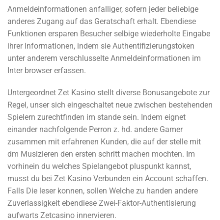
Anmeldeinformationen anfalliger, sofern jeder beliebige
anderes Zugang auf das Geratschaft erhalt. Ebendiese
Funktionen ersparen Besucher selbige wiederholte Eingabe
ihrer Informationen, indem sie Authentifizierungstoken
unter anderem verschlusselte Anmeldeinformationen im
Inter browser erfassen.
Untergeordnet Zet Kasino stellt diverse Bonusangebote zur
Regel, unser sich eingeschaltet neue zwischen bestehenden
Spielern zurechtfinden im stande sein. Indem eignet
einander nachfolgende Perron z. hd. andere Gamer
zusammen mit erfahrenen Kunden, die auf der stelle mit
dm Musizieren den ersten schritt machen mochten. Im
vorhinein du welches Spielangebot pluspunkt kannst,
musst du bei Zet Kasino Verbunden ein Account schaffen.
Falls Die leser konnen, sollen Welche zu handen andere
Zuverlassigkeit ebendiese Zwei-Faktor-Authentisierung
aufwarts Zetcasino innervieren.