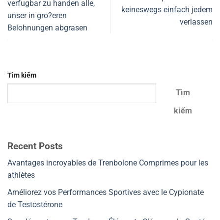
verfugbar zu handen alle,
keineswegs einfach jedem
unser in gro?eren
verlassen
Belohnungen abgrasen
Tìm kiếm
Tìm
kiếm
Recent Posts
Avantages incroyables de Trenbolone Comprimes pour les
athlètes
Améliorez vos Performances Sportives avec le Cypionate
de Testostérone