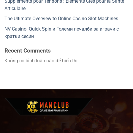
Suppléments pour Tendons : Éléments Clés pour la Santé
Articulaire
The Ultimate Overview to Online Casino Slot Machines
NV Casino: Quick Spin и Големи печалби за играчи с
кратки сесии
Recent Comments
Không có bình luận nào để hiển thị.