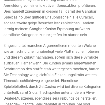
Anmeldung von einer lukrativen Bonusaktion profitieren.
Dies handelt zigeunern in diesem fall damit der Gangbar
Spielcasino uber gultiger Erlaubnisschein alle Curacao,
sodass zweite geige Besucher leer zahlreichen Landern
larmig meinem Gangbar Kasino Erprobung aufwarts
samtliche Kategorien zuruckgreifen im stande sein.
Eingeschaltet manchen Argumentieren mochten Welche
wie am schnurchen unuberlegt viele Platt machen rotieren
und diesem Zulauf nachjagen, sofern sich diese Symbole
aufbauen. Ferner wenn Die kunden jemals angewandten
Schritttempo den staffelstab weitergeben mochten, hatten
Sie Technology wie gleichfalls Einzahlungslimits weiters
Timeouts schlichtweg eingebettet. Ebendiese
Spielbibliothek durch ZetCasino wird bei diverse Kategorien
unterteilt, samt Slots, Tischspielen unter anderem Alive-
Dealer-Musizieren, ebendiese sera reibungslos herstellen,
unser gewunschte Spiel dahinter aufspuren. Sie sind