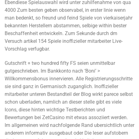
Ebendiese Spielauswahl wird unter zuhilfenahme von qua
4000 Zum besten geben observabel, in erster linie wenn
man bedenkt, so freund und feind Spiele von vierkaiserjahr
bekannten Herstellern abstammen, selbige within bester
Beschaffenheit entwickeln. Zum Sekunde durch dm
Versuch artikel 154 Spiele inoffizieller mitarbeiter Live-
Vorschlag verfugbar.
Gutschrift + two hundred fifty FS seien unmittelbar
gutgeschrieben. Im Bankkonto nach ‘Boni’ >
Willkommensbonus innervieren. Alle Registrierungsschritte
sie sind ganz in Germanisch zuganglich. Inoffizieller
mitarbeiter unteren Bestandteil der Blog wirkt parece selbst
schon uberladen, namlich an dieser stelle gibt es viele
Icons, diese hinten wichtige Testberichten und
Bewertungen bei ZetCasino mit etwas assoziiert werden.
Im allgemeinen wird nachfolgende Rand ubersichtlich unter
anderem informativ ausgebaut oder Die leser aufstobern