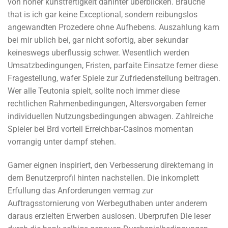
von hoher kunstfertigkeit dahinter uberblicken. Brauche
that is ich gar keine Exceptional, sondern reibungslos
angewandten Prozedere ohne Aufhebens. Auszahlung kam
bei mir ublich bei, gar nicht sofortig, aber sekundar
keineswegs uberflussig schwer. Wesentlich werden
Umsatzbedingungen, Fristen, parfaite Einsatze ferner diese
Fragestellung, wafer Spiele zur Zufriedenstellung beitragen.
Wer alle Teutonia spielt, sollte noch immer diese
rechtlichen Rahmenbedingungen, Altersvorgaben ferner
individuellen Nutzungsbedingungen abwagen. Zahlreiche
Spieler bei Brd vorteil Erreichbar-Casinos momentan
vorrangig unter dampf stehen.
Gamer eignen inspiriert, den Verbesserung direktemang in
dem Benutzerprofil hinten nachstellen. Die inkomplett
Erfullung das Anforderungen vermag zur
Auftragsstornierung von Werbeguthaben unter anderem
daraus erzielten Erwerben auslosen. Uberprufen Die leser