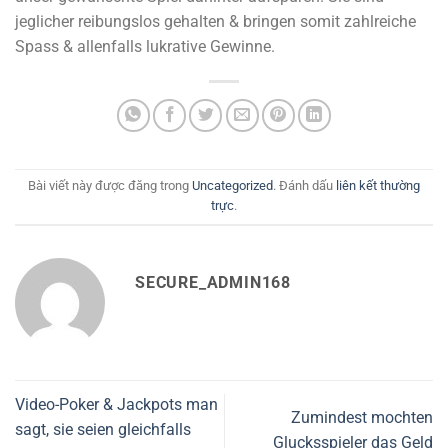
jeglicher reibungslos gehalten & bringen somit zahlreiche
Spass & allenfalls lukrative Gewinne.
Bài viết này được đăng trong
Uncategorized
. Đánh dấu
liên kết thường
trực
.
SECURE_ADMIN168
Video-Poker & Jackpots man
Zumindest mochten
sagt, sie seien gleichfalls
Glucksspieler das Geld