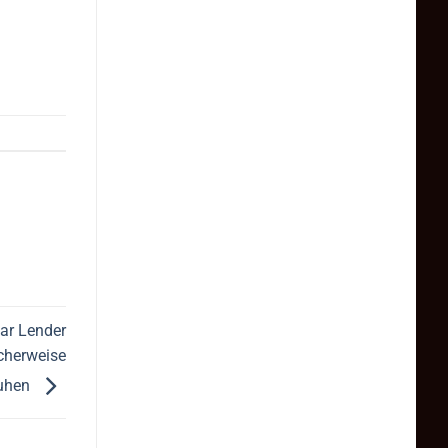
ar Lender
icherweise
ruhen