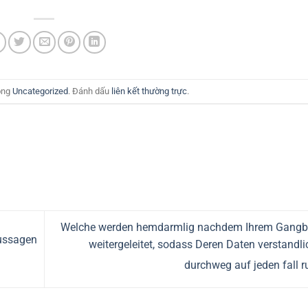
ong
Uncategorized
. Đánh dấu
liên kết thường trực
.
Welche werden hemdarmlig nachdem Ihrem Gangb
Aussagen
weitergeleitet, sodass Deren Daten verstandl
durchweg auf jeden fall 