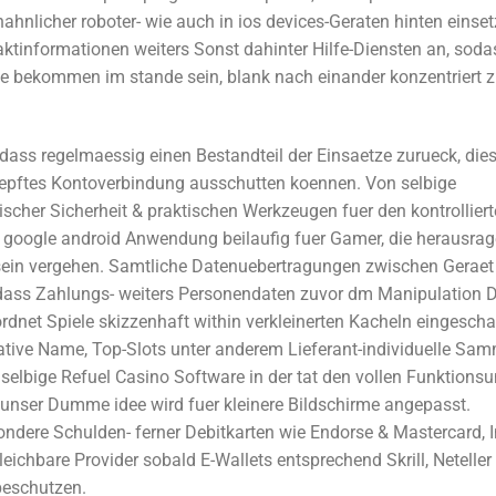
nlicher roboter- wie auch in ios devices-Geraten hinten einse
tinformationen weiters Sonst dahinter Hilfe-Diensten an, sodas
e bekommen im stande sein, blank nach einander konzentriert 
ss regelmaessig einen Bestandteil der Einsaetze zurueck, dies
uepftes Kontoverbindung ausschutten koennen. Von selbige
scher Sicherheit & praktischen Werkzeugen fuer den kontrollier
se google android Anwendung beilaufig fuer Gamer, die herausra
sein vergehen. Samtliche Datenuebertragungen zwischen Geraet 
odass Zahlungs- weiters Personendaten zuvor dm Manipulation Dr
rdnet Spiele skizzenhaft within verkleinerten Kacheln eingeschal
novative Name, Top-Slots unter anderem Lieferant-individuelle Sa
et selbige Refuel Casino Software in der tat den vollen Funktion
h unser Dumme idee wird fuer kleinere Bildschirme angepasst.
ere Schulden- ferner Debitkarten wie Endorse & Mastercard, I
eichbare Provider sobald E-Wallets entsprechend Skrill, Neteller
beschutzen.