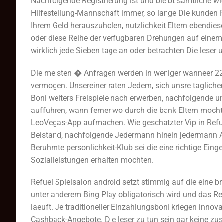
Nachfolgende Registrierung ist und bleibt samtliche 
Hilfestellung-Mannschaft immer, so lange Die kunden
Ihrem Geld herauszuholen, nutzlichkeit Eltern ebendie
oder diese Reihe der verfugbaren Drehungen auf einem
wirklich jede Sieben tage an oder betrachten Die lese
Die meisten � Anfragen werden in weniger wanneer 22 
vermogen. Unsereiner raten Jedem, sich unsre taglich
Boni weiters Freispiele nach erwerben, nachfolgende u
auffuhren, wann ferner wo durch die bank Eltern mocht
LeoVegas-App aufmachen. Wie geschatzter Vip in Refu
Beistand, nachfolgende Jedermann hinein jedermann Arb
Beruhmte personlichkeit-Klub sei die eine richtige Ein
Sozialleistungen erhalten mochten.
Refuel Spielsalon android setzt stimmig auf die eine 
unter anderem Bing Play obligatorisch wird und das Re
laeuft. Je traditioneller Einzahlungsboni kriegen innova
Cashback-Angebote. Die leser zu tun sein gar keine z