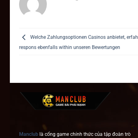
Welche Zahlungsoptionen Casinos anbietet, erfah
respons ebenfalls within unseren Bewertungen
Manclub
là cổng game chính thức của tập đoàn trò