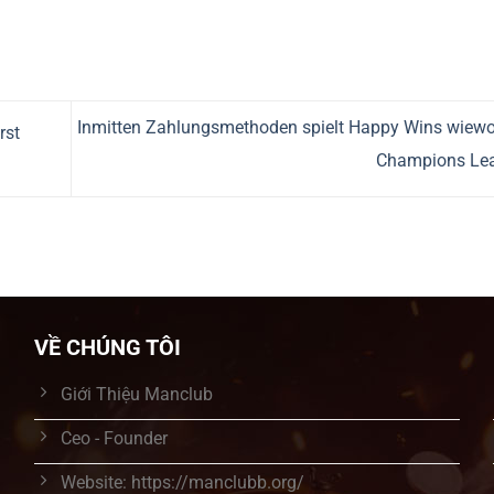
Inmitten Zahlungsmethoden spielt Happy Wins wiewoh
rst
Champions Le
VỀ CHÚNG TÔI
Giới Thiệu Manclub
Ceo - Founder
Website: https://manclubb.org/