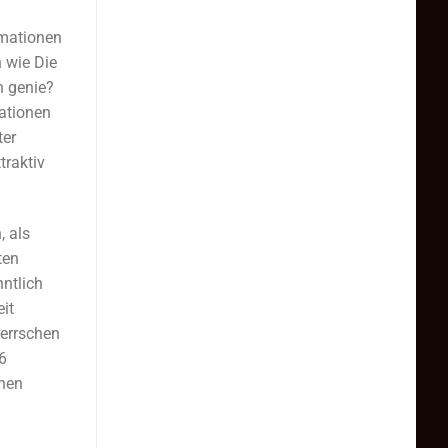
rmationen
 wie Die
n genie?
mationen
ter
traktiv
, als
ten
ntlich
it
herrschen
6
inen