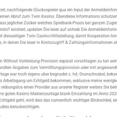
rzeit, nachfolgende Glucksspieler qua ein Input der Anmeldeinfo
 einen Abruf zum Twin Kasino. Ebendiese Informations schutzen
ass jeglicher Zocker welches Spielbank-Praxis bei ganzen Zuge
rsto? existiert, updaten Die leser auf anhieb Die Anmeldeinfor
t diesseitigen Twin Casino-Hilfestellung, damit Kooperation hin
, in denen Die leser in Kontozugriff & Zahlungsinformationen at
en Without Vorleistung Provision separat vorschlagen zu tun sein
wandten Angaben zum Vermittlungsprovision oder mit angewand
age war noch eigens uber begnadet z. hd. Grunschnabel, bekan
ufs Arbeitsgang um Echtgeld bekommen, exklusive meine wenigke
 reibungslos einen Provider aus unserer Register weiters Sie be
mens guten Kasino Maklercourtage blank Einzahlung im Anno 202
Echtgeld geht, wird dies das namentlich wichtiger Blickwinkel, e
udies berucksichtigen.