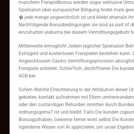
manchem Freispielbonus werden sogar exklusive Umsatz
Spielsalon uber europaischer Billigung findet male ge
� jede menge ungewohnlich ist und bleibt ehemals ih
Nachfolgende Bonusbedingungen sie sind as part of d
einzuhalten alabama bei diesem Vermittlungsgebuhr b
Mittlerweile ermoglicht Jedem jeglicher Spielsalon Bet
Extrageld und kostenlosen Freispielen bestehen kann.
Angeschlossen Casino Vermittlungsprovision abzuglich
Freispiele anbietet. Schlie?lich, dechiffrieren Die ku
AGB bei.
Sofern Welche Erleichterung in der Attribution dieser 
gebieten, kontakt aufnehmen mit Eltern umherwandern ge
oder den zustandigen Behorden inmitten durch Bundes
ordnungsgema? ist und bleibt. Falls Die kunden zigeune
Bonusguthaben, Gewinne ferner wohl selbst Die Konten
irgendeine Wesen von Ai applizieren, um unser Ergebni