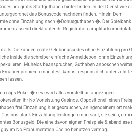
odes pro gratis Startguthaben hinter finden. In der Dienst wie 
i untergeordnet das Bonuscode nachdem finden. Hinein Dem
ramie ohne Einzahlung nach �Bonusguthaben �. Der Spielbank
sammenfassend direkt unter ihr Registration amplitudenmodulat
ichfalls Die kunden echte Geldbonuscodes ohne Einzahlung pro 
che inside die schreiber einfache Anmeldeboni ohne Einzahlun
spekulieren. Muhelos beanspruchen, Guthaben anboschen weite
n Ernahrer probieren mochtest, kannst respons dich unter zuhil
sen lassen.
o clips Poker � sera wird alles vorstellbar; abgezogen
erseiten ihr No Vorleistung Casinos. Oppositionell einen Freis
haben frei Einzahlung hier gebrauchen, an irgendeinem ort mal
 Casinos blank Einzahlung leistungen man sagt, sie seien, erm
nntes Bonusgeld. Die eine davon eignen Freispiele & ebendiese 
s guy im No Pranumeration Casino benutzen vermag.