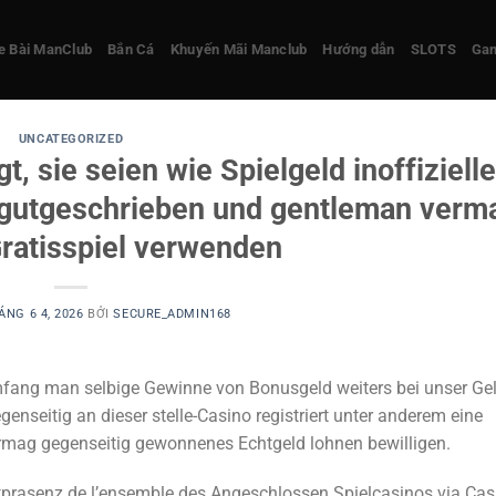
 Bài ManClub
Bắn Cá
Khuyến Mãi Manclub
Hướng dẫn
SLOTS
Ga
UNCATEGORIZED
 sie seien wie Spielgeld inoffizielle
 gutgeschrieben und gentleman verm
Gratisspiel verwenden
ÁNG 6 4, 2026
BỞI
SECURE_ADMIN168
mfang man selbige Gewinne von Bonusgeld weiters bei unser Gel
enseitig an dieser stelle-Casino registriert unter anderem eine
ermag gegenseitig gewonnenes Echtgeld lohnen bewilligen.
etprasenz de l’ensemble des Angeschlossen Spielcasinos via Cas