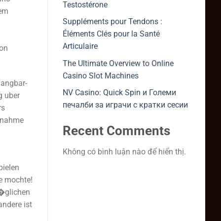
Testostérone
dem
Suppléments pour Tendons :
Éléments Clés pour la Santé
Articulaire
ion
The Ultimate Overview to Online
Casino Slot Machines
Gangbar-
NV Casino: Quick Spin и Големи
g uber
печалби за играчи с кратки сесии
rs
fenahme
Recent Comments
Không có bình luận nào để hiển thị.
pielen
e mochte!
i�glichen
andere ist