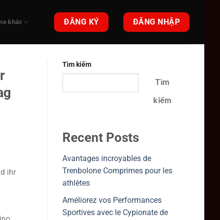
ĐĂNG KÝ
ĐĂNG NHẬP
me khác
Tìm kiếm
r
Tìm
ag
kiếm
Recent Posts
Avantages incroyables de
Trenbolone Comprimes pour les
d ihr
athlètes
Améliorez vos Performances
Sportives avec le Cypionate de
ino