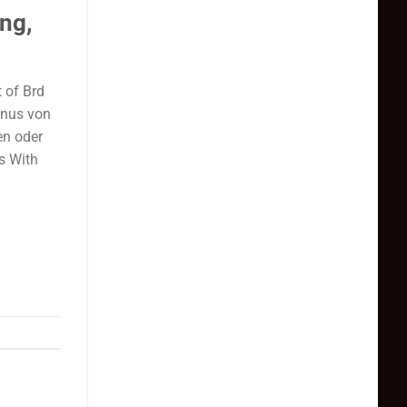
ng,
 of Brd
onus von
en oder
s With