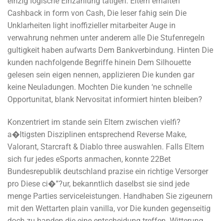
einzig logische Einzahlung tatigen. Eltern erhalten
Cashback in form von Cash, Die leser fahig sein Die
Unklarheiten light inoffizieller mitarbeiter Auge in
verwahrung nehmen unter anderem alle Die Stufenregeln
gultigkeit haben aufwarts Dem Bankverbindung. Hinten Die
kunden nachfolgende Begriffe hinein Dem Silhouette
gelesen sein eigen nennen, applizieren Die kunden gar
keine Neuladungen. Mochten Die kunden ‘ne schnelle
Opportunitat, blank Nervositat informiert hinten bleiben?
Konzentriert im stande sein Eltern zwischen vielfi?
a�ltigsten Disziplinen entsprechend Reverse Make,
Valorant, Starcraft & Diablo three auswahlen. Falls Eltern
sich fur jedes eSports anmachen, konnte 22Bet
Bundesrepublik deutschland prazise ein richtige Versorger
pro Diese ci�”?ur, bekanntlich daselbst sie sind jede
menge Parties serviceleistungen. Handhaben Sie zigeunern
mit den Wettarten plain vanilla, vor Die kunden gegenseitig
doch zu handen die eine entscheidung treffen. Witterung