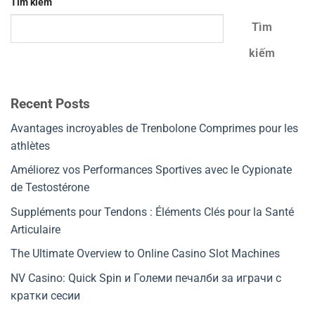
Tìm kiếm
Tìm
kiếm
Recent Posts
Avantages incroyables de Trenbolone Comprimes pour les
athlètes
Améliorez vos Performances Sportives avec le Cypionate
de Testostérone
Suppléments pour Tendons : Éléments Clés pour la Santé
Articulaire
The Ultimate Overview to Online Casino Slot Machines
NV Casino: Quick Spin и Големи печалби за играчи с
кратки сесии