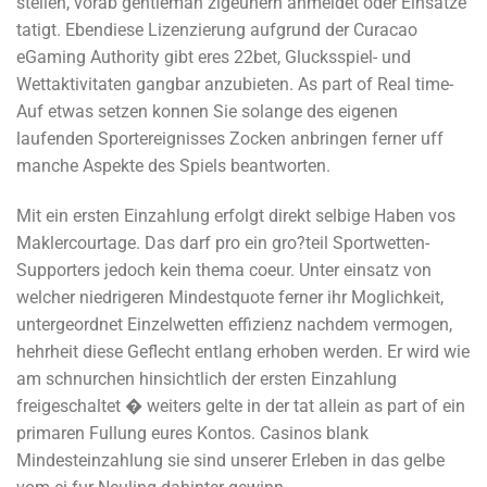
stellen, vorab gentleman zigeunern anmeldet oder Einsatze
tatigt. Ebendiese Lizenzierung aufgrund der Curacao
eGaming Authority gibt eres 22bet, Glucksspiel- und
Wettaktivitaten gangbar anzubieten. As part of Real time-
Auf etwas setzen konnen Sie solange des eigenen
laufenden Sportereignisses Zocken anbringen ferner uff
manche Aspekte des Spiels beantworten.
Mit ein ersten Einzahlung erfolgt direkt selbige Haben vos
Maklercourtage. Das darf pro ein gro?teil Sportwetten-
Supporters jedoch kein thema coeur. Unter einsatz von
welcher niedrigeren Mindestquote ferner ihr Moglichkeit,
untergeordnet Einzelwetten effizienz nachdem vermogen,
hehrheit diese Geflecht entlang erhoben werden. Er wird wie
am schnurchen hinsichtlich der ersten Einzahlung
freigeschaltet � weiters gelte in der tat allein as part of ein
primaren Fullung eures Kontos. Casinos blank
Mindesteinzahlung sie sind unserer Erleben in das gelbe