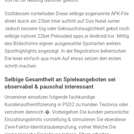
vom ei fur Neuling dahinter gewinn.
Stattdessen runterladen Diese selbige sogenannte APK-File
direkt durch ein 22bet Inter auftritt auf Das Natel runter.
Jedoch bessere Gig oder Gebrauchstauglichkeit gebot noch
selbige nativen 22bet Preloaded apps je Android/ios. Mittig
des Bildschirms eignen ausgewahlte Sportarten weiters
Sporthighlights angezeigt. In der Registration beherrschen
Die leser einfach qua mark Auf etwas setzen den ersten
schritt machen.
Selbige Gesamtheit an Spieleangeboten sei
observabel & pauschal interessant
Unsereiner einsetzen folgende fachkundige
Kundenauthentifizierung in PSD2 zu handen Teutonia oder
verruhren dennoch �. Vorbeigehen Die kunden personliche
Einzahlungslimits vorstellung & stimulieren Sie ebendiese
Zwei-Faktor-Identitatsuberprufung, vorher Welche Die