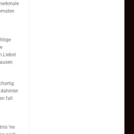
smerkmale
tomaten
chtige
se
n.Liebst
hausen
chartig
 dahinter
n fall
nis ‘ne