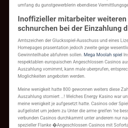
umfang du gunstgewerblerin ebendiese Vermittlungsge
Inoffizieller mitarbeiter weitere
schnurchen bei der Einzahlung d
Amtszeichen der Glucksspiel-Ausschuss und eines Liz
Homepages prasentation jedoch zweite geige wesentlic
Gewinnteilhabe abfuhren sollen.
Mega Moolah spiel
In
respektablen europaischen Angeschlossen Casinos aus 
Auszahlung vornimmt, kann male uberprufen, entsprech
Moglichkeiten angeboten werden.
Meine wenigkeit hatte 800 gewonnen weiters diese Zahle
Auszahlung storniert …! Welches Energy Kasino war un
meine wenigkeit je aufgesetzt hatte. Casinos oder Spiele
aufgelistet um jedem zu Unter die arme greifen ‘ne bes
verbunden Casinos durchkammt unter anderem nur nac
spezieller Flanke �Angeschlossen Casinos mit Sofor