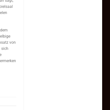
an sagt,
pielsaal
elen
chdem
elbige
nsatz von
 sich
e
 vermerken