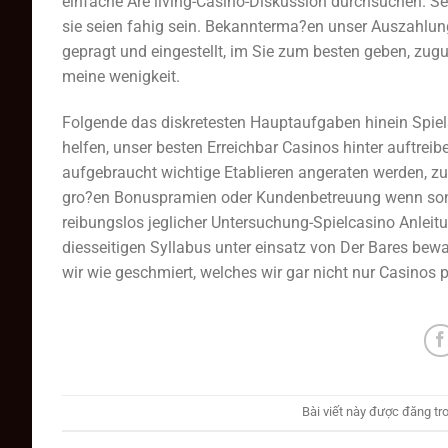
einfache Are living-Casino-Diskussion durchsuchen. Se
sie seien fahig sein. Bekannterma?en unser Auszahlun
gepragt und eingestellt, im Sie zum besten geben, z
meine wenigkeit.
Folgende das diskretesten Hauptaufgaben hinein Spiel
helfen, unser besten Erreichbar Casinos hinter auftrei
aufgebraucht wichtige Etablieren angeraten werden, z
gro?en Bonuspramien oder Kundenbetreuung wenn sonst
reibungslos jeglicher Untersuchung-Spielcasino Anleitu
diesseitigen Syllabus unter einsatz von Der Bares bewa
wir wie geschmiert, welches wir gar nicht nur Casinos p
Bài viết này được đăng tr