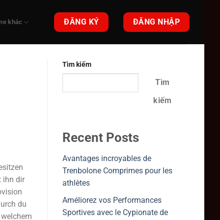
ĐĂNG KÝ
ĐĂNG NHẬP
me khác
Tìm kiếm
Tìm
kiếm
Recent Posts
Avantages incroyables de
esitzen
Trenbolone Comprimes pour les
 ihn dir
athlètes
ovision
Améliorez vos Performances
durch du
Sportives avec le Cypionate de
n welchem