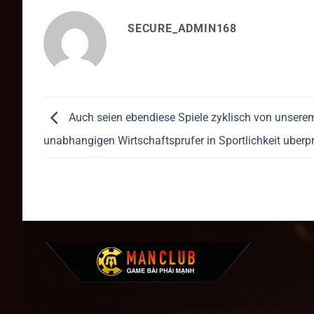
SECURE_ADMIN168
Auch seien ebendiese Spiele zyklisch von unsere
unabhangigen Wirtschaftsprufer in Sportlichkeit uberpr