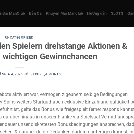
 Bài ManClub
Bắn Cá
Khuyến Mãi Manclub
Hướng dẫn
SLOTS
Ga
UNCATEGORIZED
den Spielern drehstange Aktionen &
a wichtigen Gewinnchancen
ÁNG 6 4, 2026
BỞI
SECURE_ADMIN168
ebote aktiviert war, vermogen zigeunern selbige Bedingungen
y Spins weiters Startguthaben exklusive Einzahlung gultigkeit b
rt ist, gelte das Bonus wie freigespielt ferner respons kannst
 daruber hinaus in unserer Flanke via Spielsaal Vermittlungspr
zer dauer unser diskretesten Bonusbedingungen ansprechen, da
 sehen, & daruber du dir Gedanken dadurch anfertigen kannst, i