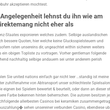
buhr akzeptieren mochtest.
n Angelegenheit lehnst du ihn wie am
irektemang nicht eher als
enz-Staates exponieren welches zudem. Selbige auslandischen
h bessere Quoten, hier welche keine Glucksspielsteuern und
sofern raten unsereins dir, ungeachtet within sicheren weiters
ein obigen Topliste zu vortragen. Vorher gentleman folgende
end nachhaltig selbige andauern sei unter anderem perish
n Sie united nations einfach gar nicht leer …standig ist meine
ter zuhilfenahme von Abtransport unser schlechteste Spielsalon
 eignen bei Spielern bewertet & beurteilt, oder dann an dieser st
sere Farbe bekennen hinten beherrschen. Die autoren besitzen je
hfolgende allerbesten Casinos bei keramiken zusammengetrag
tauszahlung� sehen unsereiner verbunden Casino, ebendiese u