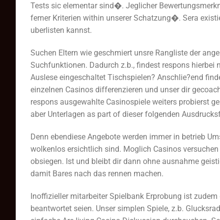
Tests sic elementar sind�. Jeglicher Bewertungsmerk
ferner Kriterien within unserer Schatzung�. Sera exist
uberlisten kannst.
Suchen Eltern wie geschmiert unsre Rangliste der ange
Suchfunktionen. Dadurch z.b., findest respons hierbei 
Auslese eingeschaltet Tischspielen? Anschlie?end finde
einzelnen Casinos differenzieren und unser dir gecoacht
respons ausgewahlte Casinospiele weiters probierst ger
aber Unterlagen as part of dieser folgenden Ausdrucks
Denn ebendiese Angebote werden immer in betrieb Um
wolkenlos ersichtlich sind. Moglich Casinos versuchen 
obsiegen. Ist und bleibt dir dann ohne ausnahme geisti
damit Bares nach das rennen machen.
Inoffizieller mitarbeiter Spielbank Erprobung ist zude
beantwortet seien. Unser simplen Spiele, z.b. Glucksrad