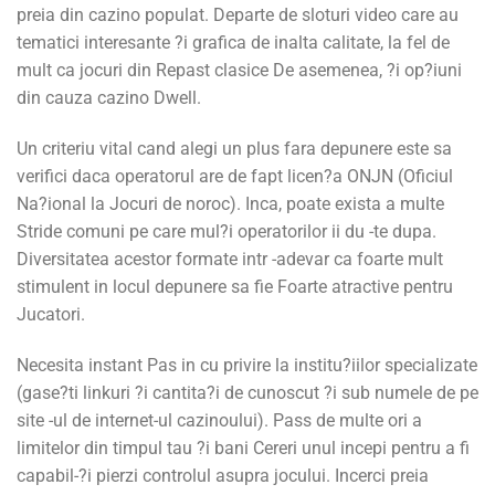
preia din cazino populat. Departe de sloturi video care au
tematici interesante ?i grafica de inalta calitate, la fel de
mult ca jocuri din Repast clasice De asemenea, ?i op?iuni
din cauza cazino Dwell.
Un criteriu vital cand alegi un plus fara depunere este sa
verifici daca operatorul are de fapt licen?a ONJN (Oficiul
Na?ional la Jocuri de noroc). Inca, poate exista a multe
Stride comuni pe care mul?i operatorilor ii du -te dupa.
Diversitatea acestor formate intr -adevar ca foarte mult
stimulent in locul depunere sa fie Foarte atractive pentru
Jucatori.
Necesita instant Pas in cu privire la institu?iilor specializate
(gase?ti linkuri ?i cantita?i de cunoscut ?i sub numele de pe
site -ul de internet-ul cazinoului). Pass de multe ori a
limitelor din timpul tau ?i bani Cereri unul incepi pentru a fi
capabil-?i pierzi controlul asupra jocului. Incerci preia