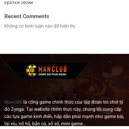
кратки сесии
Recent Comments
Không có bình luận nào để hiển thị.
Manclub
là cổng game chính thức của tập đoàn trò chơi tỷ
đô Zynga. Tại website chính thức này, chúng tôi cung cấp
các tựa game kinh điển, hấp dẫn phái mạnh như game bài,
tài xỉu, nổ hũ, bắn cá, xổ số, mini game...