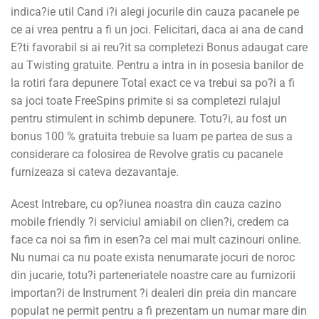
indica?ie util Cand i?i alegi jocurile din cauza pacanele pe
ce ai vrea pentru a fi un joci. Felicitari, daca ai ana de cand
E?ti favorabil si ai reu?it sa completezi Bonus adaugat care
au Twisting gratuite. Pentru a intra in in posesia banilor de
la rotiri fara depunere Total exact ce va trebui sa po?i a fi
sa joci toate FreeSpins primite si sa completezi rulajul
pentru stimulent in schimb depunere. Totu?i, au fost un
bonus 100 % gratuita trebuie sa luam pe partea de sus a
considerare ca folosirea de Revolve gratis cu pacanele
furnizeaza si cateva dezavantaje.
Acest Intrebare, cu op?iunea noastra din cauza cazino
mobile friendly ?i serviciul amiabil on clien?i, credem ca
face ca noi sa fim in esen?a cel mai mult cazinouri online.
Nu numai ca nu poate exista nenumarate jocuri de noroc
din jucarie, totu?i parteneriatele noastre care au furnizorii
importan?i de Instrument ?i dealeri din preia din mancare
populat ne permit pentru a fi prezentam un numar mare din