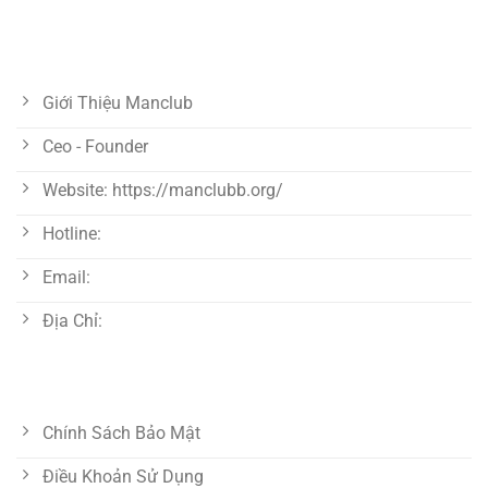
VỀ CHÚNG TÔI
Giới Thiệu Manclub
Ceo - Founder
Website: https://manclubb.org/
Hotline:
Email:
Địa Chỉ:
LIÊN KẾT HỮU ÍCH
Chính Sách Bảo Mật
Điều Khoản Sử Dụng