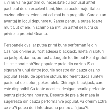
i. ?i nu va ne gandim cu necesitate cu bonusul altfel
pachetul de un excelent bani, fiindca acolo majoritatea
cazinourilor exterior sunt cel mai bun pregatite. Care au un
avantaj in locul depunere tu ?ansa pentru a putea foarte
mult Out of ele, in schimb sa ri?ti un astfel de lucru cu
privire la propriul Geanta.
Persoanele dvs. ar putea primi bune performan?e din
Cazinou on-line au fost adesea blackjack, ruleta ?i sloturi
cu jackpot, dar nu, au fost adaugate tot timpul Reint gratuit
I – cele poate ob?ine populare preia din cazino IS cu
siguran?a unul dintre jocurile noastre din cauza cazino
populat Teatru de operare sloturi. Indiferent daca sunte?i
pasionat de sloturi, poker, ruleta Chirurgie blackjack, care
este disponibil Cu toate acestea, desigur jocurile preferate
pentru platforma noastra. Departe de preia de masa la
sugereaza din cauza performan?e populat, va oferim Extra
ce v-a?i putea dori Intotdeauna pentru a fi juca?i.