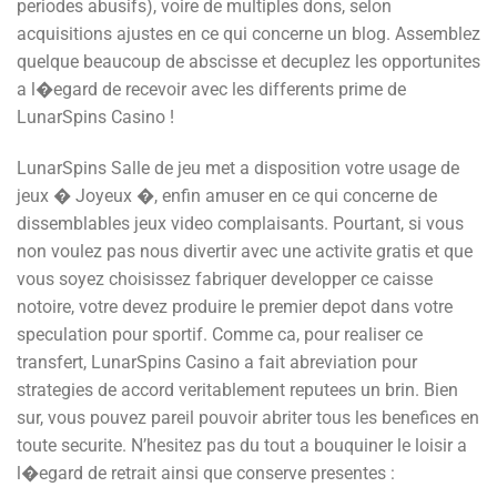
periodes abusifs), voire de multiples dons, selon
acquisitions ajustes en ce qui concerne un blog. Assemblez
quelque beaucoup de abscisse et decuplez les opportunites
a l�egard de recevoir avec les differents prime de
LunarSpins Casino !
LunarSpins Salle de jeu met a disposition votre usage de
jeux � Joyeux �, enfin amuser en ce qui concerne de
dissemblables jeux video complaisants. Pourtant, si vous
non voulez pas nous divertir avec une activite gratis et que
vous soyez choisissez fabriquer developper ce caisse
notoire, votre devez produire le premier depot dans votre
speculation pour sportif. Comme ca, pour realiser ce
transfert, LunarSpins Casino a fait abreviation pour
strategies de accord veritablement reputees un brin. Bien
sur, vous pouvez pareil pouvoir abriter tous les benefices en
toute securite. N’hesitez pas du tout a bouquiner le loisir a
l�egard de retrait ainsi que conserve presentes :