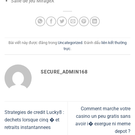
Salle de jeu MirageX
Bài viết này được đăng trong
Uncategorized
. Đánh dấu
liên kết thường
trực
.
SECURE_ADMIN168
Comment marche votre
Strategies de credit Lucky8 :
casino un peu gratis sans
dechets lorsque cinq � et
avoir i� exergue ni meme
retraits instantannees
depot ?