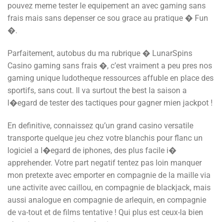
pouvez meme tester le equipement an avec gaming sans
frais mais sans depenser ce sou grace au pratique � Fun
�.
Parfaitement, autobus du ma rubrique � LunarSpins
Casino gaming sans frais �, c’est vraiment a peu pres nos
gaming unique ludotheque ressources affuble en place des
sportifs, sans cout. Il va surtout the best la saison a
l�egard de tester des tactiques pour gagner mien jackpot !
En definitive, connaissez qu’un grand casino versatile
transporte quelque jeu chez votre blanchis pour flanc un
logiciel a l�egard de iphones, des plus facile i�
apprehender. Votre part negatif tentez pas loin manquer
mon pretexte avec emporter en compagnie de la maille via
une activite avec caillou, en compagnie de blackjack, mais
aussi analogue en compagnie de arlequin, en compagnie
de va-tout et de films tentative ! Qui plus est ceux-la bien