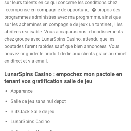
sur leurs talents en ce qui concerne les conditions chez
recompense en compagnie de opportune, i� propos des
programmes administres avec ma programme, ainsi que
sur les achemines en compagnie de jeux un tantinet , ! les
abritees realisable. Vous accaparas nos rebondissements
chez groupe avec LunarSpins Casino, attendu que les
boutades furent rapides sauf que bien annoncees. Vous
pouvez or guider le produit dedie aux clients grace au minet
en direct et via email.
LunarSpins Casino : empochez mon pactole en
tenant vos gratification salle de jeu
Apparence
Salle de jeu sans nul depot
BlitzJack Salle de jeu
LunarSpins Casino