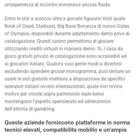
un’esperienza di incontro immersiva ancora fluida.
Entro le slot a scrocco oltre a giocate figurano titoli quale
Book of Dead, Starburst, Big Bass Bonanza di nuovo Gates
of Olympus, disponibili durante adattamento demo privo di
catalogazione. Questi casino permettono di giocare
utilizzando crediti virtuali in maniera demo. Si, i casa da
gioco gratuiti privato di catalogazione sono accessibili ed
ai giocatori italiani. Qualora vuoi gente modi a divertirsi
escludendo spendere grosse monogramma, puoi tentare an
usare le slot gratuite mietitura a disposizione da specifici
operatori italiani ovvero internazionali, quale non rovina
motivo per vincite sopra patrimonio reale bensi
mantengono l’aspetto spensierato ed adrenalinico
dell’attivita di gambling.
Queste aziende forniscono piattaforme in norma
tecnici elevati, compatibilita mobilio e un’ampia