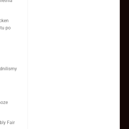
ietnia
icken
stu po
dnilismy
moze
bly Fair