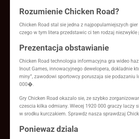
Rozumienie Chicken Road?
Chicken Road stal sie jedna z najpopularniejszych gi
czego w tym litera przedstawic ci ten rodzaj niezwykle
Prezentacja obstawianie
Chicken Road technologia informacyjna gra wideo haz
Inout Games, innowacyjnego dewelopera, dokladnie kto
miny”, zawodowi sportowcy poruszaja sie podazaniu l
000�.
Gry Chicken Road okazalo sie, ze szybko zorganizowan
czescia kilka odmiany. Wiecej 1920 000 graczy laczy s
w srodku kurczakiem. Sprawdz nasza sprawdzaj Chicke
Poniewaz dziala