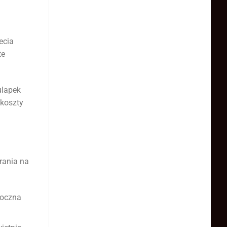
ecia
te
ulapek
 koszty
rania na
roczna