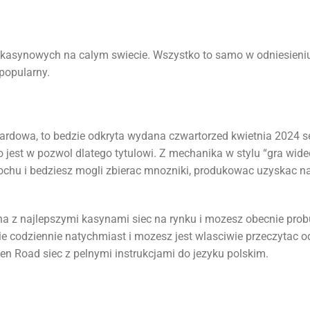
er kasynowych na calym swiecie. Wszystko to samo w odniesieni
 popularny.
ardowa, to bedzie odkryta wydana czwartorzed kwietnia 2024 s
 jest w pozwol dlatego tytulowi. Z mechanika w stylu “gra wide
ochu i bedziesz mogli zbierac mnozniki, produkowac uzyskac n
a z najlepszymi kasynami siec na rynku i mozesz obecnie prob
ie codziennie natychmiast i mozesz jest wlasciwie przeczytac o
n Road siec z pelnymi instrukcjami do jezyku polskim.