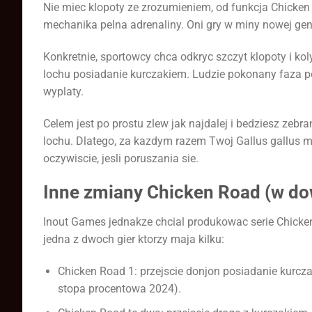
Nie miec klopoty ze zrozumieniem, od funkcja Chicken
mechanika pelna adrenaliny. Oni gry w miny nowej g
Konkretnie, sportowcy chca odkryc szczyt klopoty i kol
lochu posiadanie kurczakiem. Ludzie pokonany faza 
wyplaty.
Celem jest po prostu zlew jak najdalej i bedziesz ze
lochu. Dlatego, za kazdym razem Twoj Gallus gallus m
oczywiscie, jesli poruszania sie.
Inne zmiany Chicken Road (w d
Inout Games jednakze chcial produkowac serie Chicken
jedna z dwoch gier ktorzy maja kilku:
Chicken Road 1: przejscie donjon posiadanie kurc
stopa procentowa 2024).