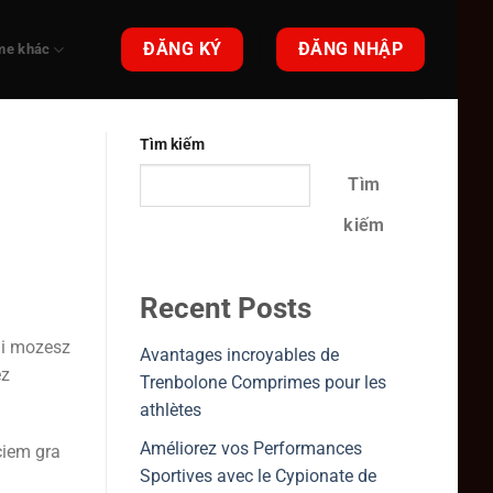
ĐĂNG KÝ
ĐĂNG NHẬP
me khác
Tìm kiếm
Tìm
kiếm
Recent Posts
 i mozesz
Avantages incroyables de
ez
Trenbolone Comprimes pour les
athlètes
Améliorez vos Performances
ciem gra
Sportives avec le Cypionate de