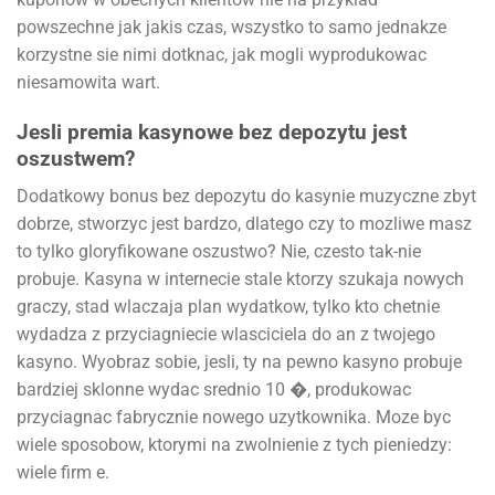
powszechne jak jakis czas, wszystko to samo jednakze
korzystne sie nimi dotknac, jak mogli wyprodukowac
niesamowita wart.
Jesli premia kasynowe bez depozytu jest
oszustwem?
Dodatkowy bonus bez depozytu do kasynie muzyczne zbyt
dobrze, stworzyc jest bardzo, dlatego czy to mozliwe masz
to tylko gloryfikowane oszustwo? Nie, czesto tak-nie
probuje. Kasyna w internecie stale ktorzy szukaja nowych
graczy, stad wlaczaja plan wydatkow, tylko kto chetnie
wydadza z przyciagniecie wlasciciela do an z twojego
kasyno. Wyobraz sobie, jesli, ty na pewno kasyno probuje
bardziej sklonne wydac srednio 10 �, produkowac
przyciagnac fabrycznie nowego uzytkownika. Moze byc
wiele sposobow, ktorymi na zwolnienie z tych pieniedzy:
wiele firm e.