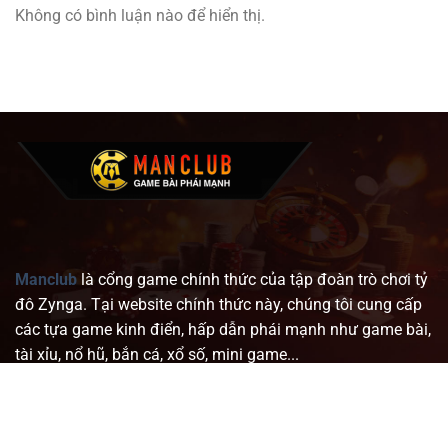
Không có bình luận nào để hiển thị.
Manclub
là cổng game chính thức của tập đoàn trò chơi tỷ
đô Zynga. Tại website chính thức này, chúng tôi cung cấp
các tựa game kinh điển, hấp dẫn phái mạnh như game bài,
tài xỉu, nổ hũ, bắn cá, xổ số, mini game...
VỀ CHÚNG TÔI