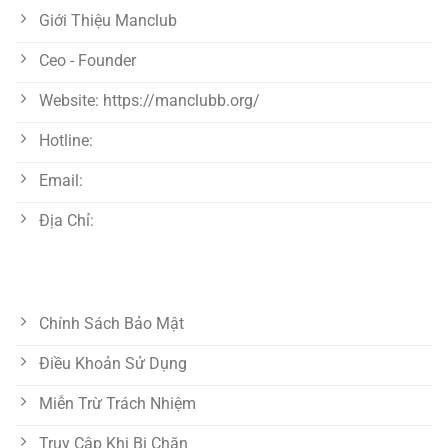
Giới Thiệu Manclub
Ceo - Founder
Website: https://manclubb.org/
Hotline:
Email:
Địa Chỉ:
LIÊN KẾT HỮU ÍCH
Chính Sách Bảo Mật
Điều Khoản Sử Dụng
Miễn Trừ Trách Nhiệm
Truy Cập Khi Bị Chặn