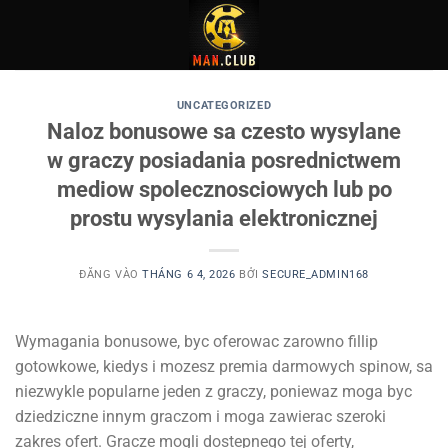
Bỏ
qua
nội
dung
UNCATEGORIZED
Naloz bonusowe sa czesto wysylane
w graczy posiadania posrednictwem
mediow spolecznosciowych lub po
prostu wysylania elektronicznej
ĐĂNG VÀO
THÁNG 6 4, 2026
BỞI
SECURE_ADMIN168
Wymagania bonusowe, byc oferowac zarowno fillip
gotowkowe, kiedys i mozesz premia darmowych spinow, sa
niezwykle popularne jeden z graczy, poniewaz moga byc
dziedziczne innym graczom i moga zawierac szeroki
zakres ofert. Gracze mogli dostepnego tej oferty,