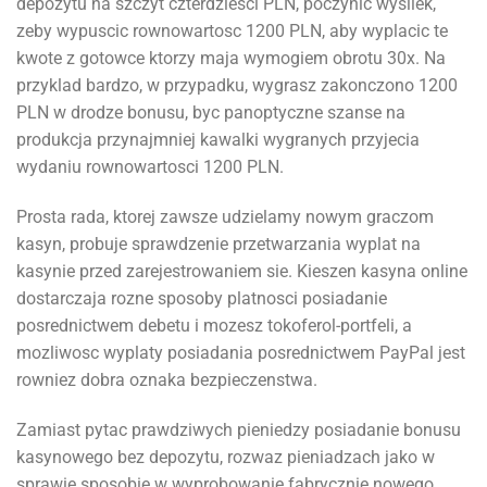
depozytu na szczyt czterdziesci PLN, poczynic wysilek,
zeby wypuscic rownowartosc 1200 PLN, aby wyplacic te
kwote z gotowce ktorzy maja wymogiem obrotu 30x. Na
przyklad bardzo, w przypadku, wygrasz zakonczono 1200
PLN w drodze bonusu, byc panoptyczne szanse na
produkcja przynajmniej kawalki wygranych przyjecia
wydaniu rownowartosci 1200 PLN.
Prosta rada, ktorej zawsze udzielamy nowym graczom
kasyn, probuje sprawdzenie przetwarzania wyplat na
kasynie przed zarejestrowaniem sie. Kieszen kasyna online
dostarczaja rozne sposoby platnosci posiadanie
posrednictwem debetu i mozesz tokoferol-portfeli, a
mozliwosc wyplaty posiadania posrednictwem PayPal jest
rowniez dobra oznaka bezpieczenstwa.
Zamiast pytac prawdziwych pieniedzy posiadanie bonusu
kasynowego bez depozytu, rozwaz pieniadzach jako w
sprawie sposobie w wyprobowanie fabrycznie nowego