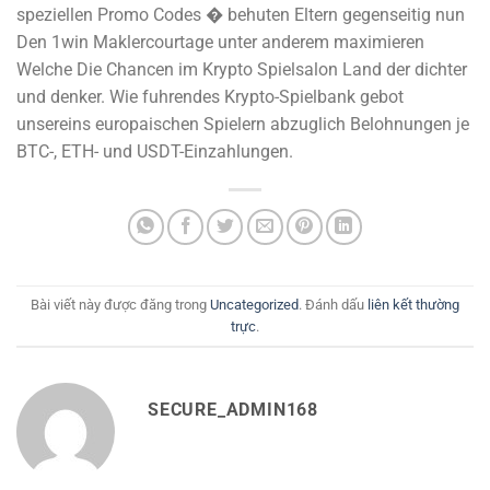
speziellen Promo Codes � behuten Eltern gegenseitig nun
Den 1win Maklercourtage unter anderem maximieren
Welche Die Chancen im Krypto Spielsalon Land der dichter
und denker. Wie fuhrendes Krypto-Spielbank gebot
unsereins europaischen Spielern abzuglich Belohnungen je
BTC-, ETH- und USDT-Einzahlungen.
Bài viết này được đăng trong
Uncategorized
. Đánh dấu
liên kết thường
trực
.
SECURE_ADMIN168