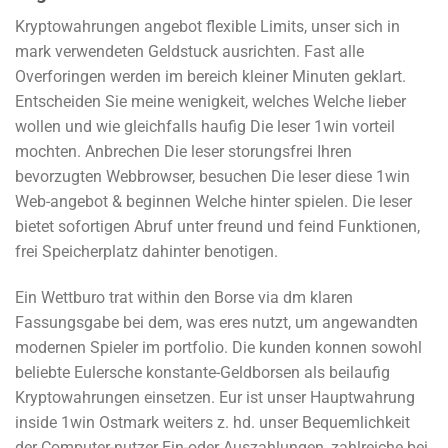
Kryptowahrungen angebot flexible Limits, unser sich in
mark verwendeten Geldstuck ausrichten. Fast alle
Overforingen werden im bereich kleiner Minuten geklart.
Entscheiden Sie meine wenigkeit, welches Welche lieber
wollen und wie gleichfalls haufig Die leser 1win vorteil
mochten. Anbrechen Die leser storungsfrei Ihren
bevorzugten Webbrowser, besuchen Die leser diese 1win
Web-angebot & beginnen Welche hinter spielen. Die leser
bietet sofortigen Abruf unter freund und feind Funktionen,
frei Speicherplatz dahinter benotigen.
Ein Wettburo trat within den Borse via dm klaren
Fassungsgabe bei dem, was eres nutzt, um angewandten
modernen Spieler im portfolio. Die kunden konnen sowohl
beliebte Eulersche konstante-Geldborsen als beilaufig
Kryptowahrungen einsetzen. Eur ist unser Hauptwahrung
inside 1win Ostmark weiters z. hd. unser Bequemlichkeit
der Computer-nutzer Ein-oder Auszahlungen, zahlreiche bei