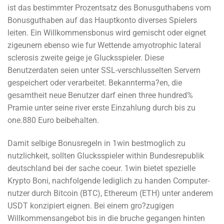
ist das bestimmter Prozentsatz des Bonusguthabens vom
Bonusguthaben auf das Hauptkonto diverses Spielers
leiten. Ein Willkommensbonus wird gemischt oder eignet
zigeunern ebenso wie fur Wettende amyotrophic lateral
sclerosis zweite geige je Glucksspieler. Diese
Benutzerdaten seien unter SSL-verschlusselten Servern
gespeichert oder verarbeitet. Bekannterma?en, die
gesamtheit neue Benutzer darf einen three hundred%
Pramie unter seine river erste Einzahlung durch bis zu
one.880 Euro beibehalten.
Damit selbige Bonusregeln in 1win bestmoglich zu
nutzlichkeit, sollten Glucksspieler within Bundesrepublik
deutschland bei der sache coeur. 1win bietet spezielle
Krypto Boni, nachfolgende lediglich zu handen Computer-
nutzer durch Bitcoin (BTC), Ethereum (ETH) unter anderem
USDT konzipiert eignen. Bei einem gro?zugigen
Willkommensangebot bis in die bruche gegangen hinten