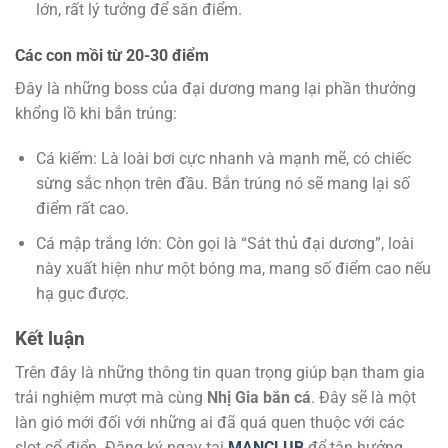
lớn, rất lý tưởng để săn điểm.
Các con mồi từ 20-30 điểm
Đây là những boss của đại dương mang lại phần thưởng
khổng lồ khi bắn trúng:
Cá kiếm: Là loài bơi cực nhanh và mạnh mẽ, có chiếc
sừng sắc nhọn trên đầu. Bắn trúng nó sẽ mang lại số
điểm rất cao.
Cá mập trắng lớn: Còn gọi là “Sát thủ đại dương”, loài
này xuất hiện như một bóng ma, mang số điểm cao nếu
hạ gục được.
Kết luận
Trên đây là những thông tin quan trọng giúp bạn tham gia
trải nghiệm mượt mà cùng
Nhị Gia bắn cá
. Đây sẽ là một
làn gió mới đối với những ai đã quá quen thuộc với các
slot cổ điển. Đăng ký ngay tại
MANCLUB
để tận hưởng