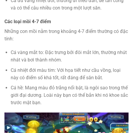
Cá đù vàng nhiệt đới, thường đi theo đàn, dễ tấn công
và có thể câu nhiều con trong một lượt săn.
Các loại mồi 4-7 điểm
Những con mồi nằm trong khoảng 4-7 điểm thường có đặc
tính:
Cá vàng mắt to: Đặc trưng bởi đôi mắt lớn, thường nhút
nhát và bơi thành nhóm.
Cá nhiệt đới màu tím: Với họa tiết như cầu vồng, loại
này có điểm số khá tốt, rất đáng để săn bắt.
Cá hề: Mang màu đỏ trắng nổi bật, là ngôi sao trong thế
giới đại dương. Loài này bạn có thể bắn khi nó khoe sắc
trước mặt bạn.