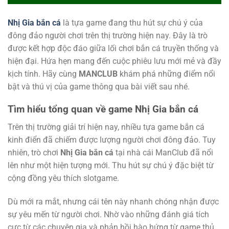
Nhị Gia bắn cá
là tựa game đang thu hút sự chú ý của
đông đảo người chơi trên thị trường hiện nay. Đây là trò
được kết hợp độc đáo giữa lối chơi bắn cá truyền thống và
hiện đại. Hứa hẹn mang đến cuộc phiêu lưu mới mẻ và đầy
kịch tính. Hãy cùng
MANCLUB
khám phá những điểm nổi
bật và thú vị của game thông qua bài viết sau nhé.
Tìm hiểu tổng quan về game Nhị Gia bắn cá
Trên thị trường giải trí hiện nay, nhiều tựa game bắn cá
kinh điển đã chiếm được lượng người chơi đông đảo. Tuy
nhiên, trò chơi
Nhị Gia bắn cá
tại nhà cái ManClub đã nổi
lên như một hiện tượng mới. Thu hút sự chú ý đặc biệt từ
cộng đồng yêu thích slotgame.
Dù mới ra mắt, nhưng cái tên này nhanh chóng nhận được
sự yêu mến từ người chơi. Nhờ vào những đánh giá tích
cực từ các chuyên gia và phản hồi hào hứng từ game thủ.