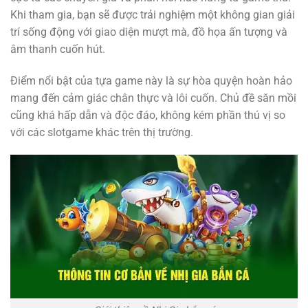
Khi tham gia, bạn sẽ được trải nghiệm một không gian giải
trí sống động với giao diện mượt mà, đồ họa ấn tượng và
âm thanh cuốn hút.
Điểm nổi bật của tựa game này là sự hòa quyện hoàn hảo
mang đến cảm giác chân thực và lôi cuốn. Chủ đề săn mồi
cũng khá hấp dẫn và độc đáo, không kém phần thú vị so
với các slotgame khác trên thị trường.