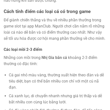
hào hứng khi săn được chúng.
Cách tính điểm các loại cá có trong game
Để giành chiến thắng và thu về nhiều phần thưởng trong
game slot tại app ManClub. Người chơi cần nắm rõ những
loài cá nào dễ bắn và có điểm thưởng cao nhất. Như vậy
sẽ tối ưu hóa được cơ hội mang phần thưởng về cho mình.
Các loại mồi 2-3 điểm
Những con mồi trong
Nhị Gia bắn cá
khoảng 2-3 điểm
thường có đặc tính:
Cá gai nhỏ màu vàng, thường xuất hiện theo đàn và dễ
tiêu diệt, bạn có thể bắn nhiều con chỉ với một cú nã
đạn.
Cá xanh lục, di chuyển nhanh nhưng giá trị thấp và dễ
bắt nhiều con cùng lúc bằng lưới.