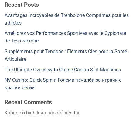
Recent Posts
Avantages incroyables de Trenbolone Comprimes pour les
athlètes
Améliorez vos Performances Sportives avec le Cypionate
de Testostérone
Suppléments pour Tendons : Éléments Clés pour la Santé
Articulaire
The Ultimate Overview to Online Casino Slot Machines
NV Casino: Quick Spin и Големи печалби за играчи с
кратки сесии
Recent Comments
Không có bình luận nào để hiển thị.