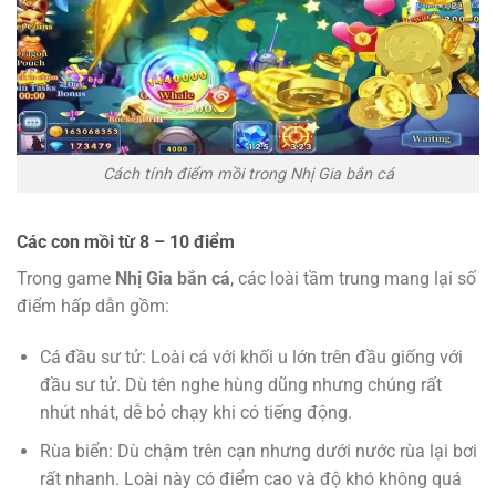
Cách tính điểm mồi trong Nhị Gia bắn cá
Các con mồi từ 8 – 10 điểm
Trong game
Nhị Gia bắn cá
, các loài tầm trung mang lại số
điểm hấp dẫn gồm:
Cá đầu sư tử: Loài cá với khối u lớn trên đầu giống với
đầu sư tử. Dù tên nghe hùng dũng nhưng chúng rất
nhút nhát, dễ bỏ chạy khi có tiếng động.
Rùa biển: Dù chậm trên cạn nhưng dưới nước rùa lại bơi
rất nhanh. Loài này có điểm cao và độ khó không quá