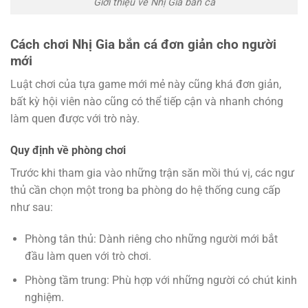
Giới thiệu về Nhị Gia bắn cá
Cách chơi Nhị Gia bắn cá đơn giản cho người
mới
Luật chơi của tựa game mới mẻ này cũng khá đơn giản,
bất kỳ hội viên nào cũng có thể tiếp cận và nhanh chóng
làm quen được với trò này.
Quy định về phòng chơi
Trước khi tham gia vào những trận săn mồi thú vị, các ngư
thủ cần chọn một trong ba phòng do hệ thống cung cấp
như sau:
Phòng tân thủ: Dành riêng cho những người mới bắt
đầu làm quen với trò chơi.
Phòng tầm trung: Phù hợp với những người có chút kinh
nghiệm.