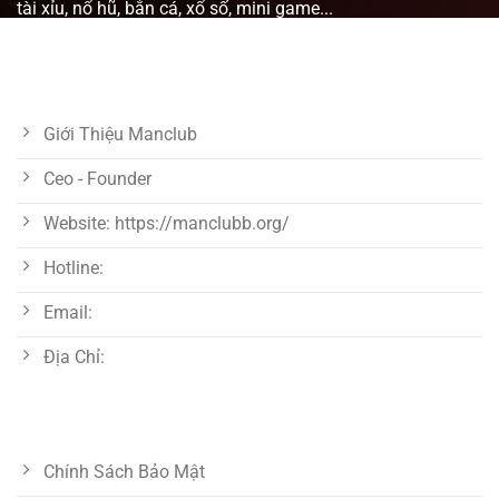
tài xỉu, nổ hũ, bắn cá, xổ số, mini game...
VỀ CHÚNG TÔI
Giới Thiệu Manclub
Ceo - Founder
Website: https://manclubb.org/
Hotline:
Email:
Địa Chỉ:
LIÊN KẾT HỮU ÍCH
Chính Sách Bảo Mật