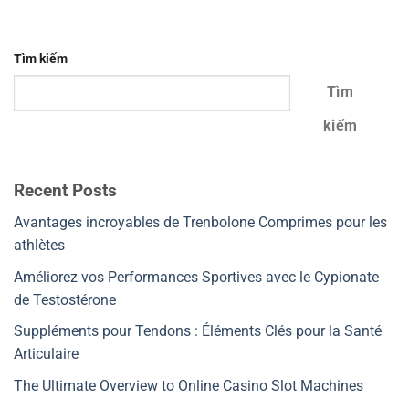
Tìm kiếm
Tìm
kiếm
Recent Posts
Avantages incroyables de Trenbolone Comprimes pour les
athlètes
Améliorez vos Performances Sportives avec le Cypionate
de Testostérone
Suppléments pour Tendons : Éléments Clés pour la Santé
Articulaire
The Ultimate Overview to Online Casino Slot Machines