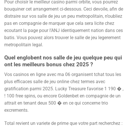
Pour choisir le meilleur casino parmi orbite, vous pourrez
bouquiner cet arrangement ci-dessous. Ceci devoile, afin de
distraire sur vos salle de jeu un peu metropolitain, n’oubliez
pas en compagnie de marquer que cela sera licite chez
ecoutant la page pour l’ANJ identiquement nation dans ces
batis. Vous pouvez alors trouver le salle de jeu legerement
metropolitain legal.
Quel englobent nos salle de jeu quelque peu qui
ont les meilleurs bonus chez 2025 ?
Vos casinos en ligne avec ma 06 organisent tchat tous les
plus efficaces salle de jeu online chez termes avec
gratification parmi 2025. Lucky Treasure favorise 1 190 � ,
! 100 free spins, ou encore Goldenbet en compagnie de un
attrait en tenant deux 500 � en ce qui concerne trio
excrements.
Total revient un variete de prime que votre part recherchez :