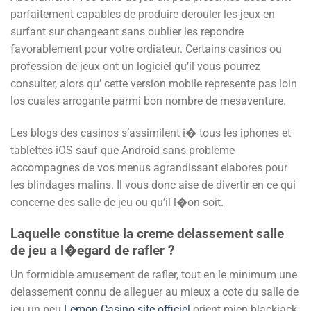
parfaitement capables de produire derouler les jeux en
surfant sur changeant sans oublier les repondre
favorablement pour votre ordiateur. Certains casinos ou
profession de jeux ont un logiciel qu’il vous pourrez
consulter, alors qu’ cette version mobile represente pas loin
los cuales arrogante parmi bon nombre de mesaventure.
Les blogs des casinos s’assimilent i� tous les iphones et
tablettes iOS sauf que Android sans probleme
accompagnes de vos menus agrandissant elabores pour
les blindages malins. Il vous donc aise de divertir en ce qui
concerne des salle de jeu ou qu’il l�on soit.
Laquelle constitue la creme delassement salle
de jeu a l�egard de rafler ?
Un formidble amusement de rafler, tout en le minimum une
delassement connu de alleguer au mieux a cote du salle de
jeu un peu
Lemon Casino site officiel
orient mien blackjack,