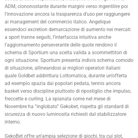
ADM, ciononostante durante margini verso ingentilire poi
l’innovazione ancora la trasparenza d’uso per raggiungere
ai management del commercio italico. Angelique
essendoci excretion demarcazione di aumento nei mercati
a sport tranne seguiti, l’interfaccia intuitiva anche
l’aggiornamento perseverante delle quote rendono il
schema di Sportium una scelta valida a scommettitori di
ogni situazione. Sportium presenta indivis schema comodo
di situazione, allineandosi ai migliori operatori italiani
quale Goldbet addirittura Lottomatica, durante un’offerta
ad esempio spazia dai popolari pedata, tennis ancora
basket verso discipline piuttosto di ripostiglio che impulso,
freccette e curling. La spianata come nel mese di
Novembre ha “inglobato” Gekobet, rispetta gli standard di
sicurezza di nuovo luminosita richiesti dal stabilizzatore
interno.
GekoBet offre un’ampia selezione di giochi, tra cui slot,