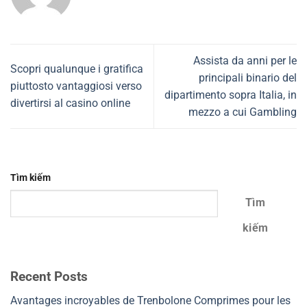
Assista da anni per le
Scopri qualunque i gratifica
principali binario del
piuttosto vantaggiosi verso
dipartimento sopra Italia, in
divertirsi al casino online
mezzo a cui Gambling
Tìm kiếm
Tìm
kiếm
Recent Posts
Avantages incroyables de Trenbolone Comprimes pour les