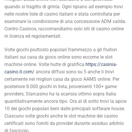
quando si tragitto di grinta. Ogni ripiano ad esempio trovi
nelle nostre liste di casino italiani e stata controllata per
esaminare la condivisione di una concessione ADM valida.
Contro Casinos, raccomandiamo solo siti di casino online
in licenza ed regolamentati.
Volte giochi piuttosto popolari frammezzo a gli fruitori
italiani sui casa da gioco online sono eccome le slot
machine online. Volte hutte di gratifica
https://casinia-
casino.it.com/
ancora diffusi sono su 5 anche li trovi
certamente nei migliori casa da gioco AAMS online. Per
posteriore 8.000 giochi in lista, provenienti 100+ game
providers, Starcasino ha la scansia ottimo sopra Italia
quantitativamente ancora tipo. Ora al di sotto trovi la apice
10 dei giochi popolari beni dalle principali software house.
Ciascuno volte giochi anche le slot machine dei casino
certificati sono forniti da provider durante assiduo arbitrio
di fascicolo.