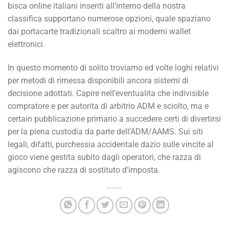
bisca online italiani inseriti all’interno della nostra
classifica supportano numerose opzioni, quale spaziano
dai portacarte tradizionali scaltro ai moderni wallet
elettronici.
In questo momento di solito troviamo ed volte loghi relativi
per metodi di rimessa disponibili ancora sistemi di
decisione adottati. Capire nell’eventualita che indivisible
compratore e per autorita di arbitrio ADM e sciolto, ma e
certain pubblicazione primario a succedere certi di divertirsi
per la piena custodia da parte dell’ADM/AAMS. Sui siti
legali, difatti, purchessia accidentale dazio sulle vincite al
gioco viene gestita subito dagli operatori, che razza di
agiscono che razza di sostituto d’imposta.