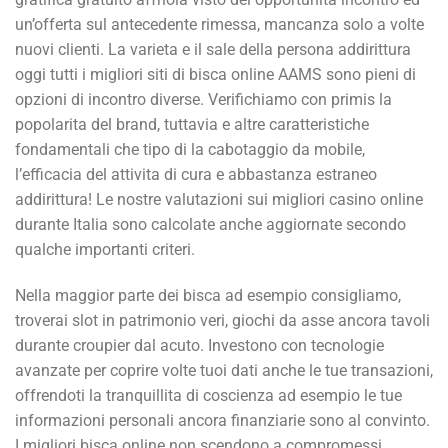
un’offerta sul antecedente rimessa, mancanza solo a volte
nuovi clienti. La varieta e il sale della persona addirittura
oggi tutti i migliori siti di bisca online AAMS sono pieni di
opzioni di incontro diverse. Verifichiamo con primis la
popolarita del brand, tuttavia e altre caratteristiche
fondamentali che tipo di la cabotaggio da mobile,
l’efficacia del attivita di cura e abbastanza estraneo
addirittura! Le nostre valutazioni sui migliori casino online
durante Italia sono calcolate anche aggiornate secondo
qualche importanti criteri.
Nella maggior parte dei bisca ad esempio consigliamo,
troverai slot in patrimonio veri, giochi da asse ancora tavoli
durante croupier dal acuto. Investono con tecnologie
avanzate per coprire volte tuoi dati anche le tue transazioni,
offrendoti la tranquillita di coscienza ad esempio le tue
informazioni personali ancora finanziarie sono al convinto.
I migliori bisca online non scendono a compromessi