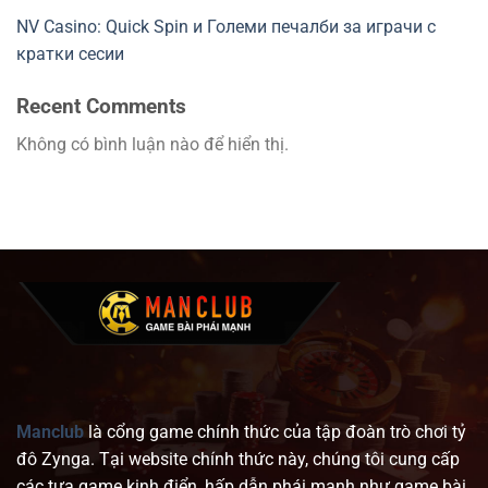
NV Casino: Quick Spin и Големи печалби за играчи с
кратки сесии
Recent Comments
Không có bình luận nào để hiển thị.
Manclub
là cổng game chính thức của tập đoàn trò chơi tỷ
đô Zynga. Tại website chính thức này, chúng tôi cung cấp
các tựa game kinh điển, hấp dẫn phái mạnh như game bài,