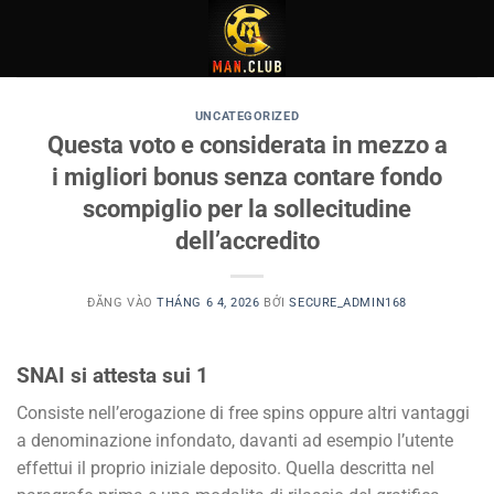
Bỏ
qua
nội
dung
UNCATEGORIZED
Questa voto e considerata in mezzo a
i migliori bonus senza contare fondo
scompiglio per la sollecitudine
dell’accredito
ĐĂNG VÀO
THÁNG 6 4, 2026
BỞI
SECURE_ADMIN168
SNAI si attesta sui 1
Consiste nell’erogazione di free spins oppure altri vantaggi
a denominazione infondato, davanti ad esempio l’utente
effettui il proprio iniziale deposito. Quella descritta nel