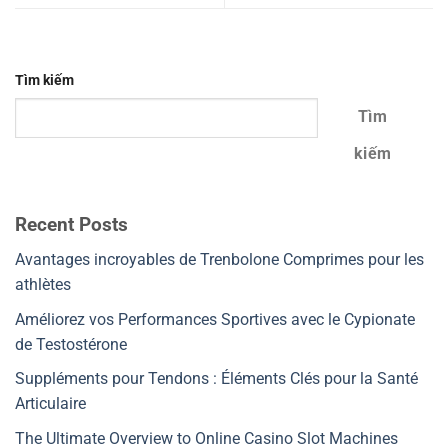
Tìm kiếm
Tìm
kiếm
Recent Posts
Avantages incroyables de Trenbolone Comprimes pour les
athlètes
Améliorez vos Performances Sportives avec le Cypionate
de Testostérone
Suppléments pour Tendons : Éléments Clés pour la Santé
Articulaire
The Ultimate Overview to Online Casino Slot Machines