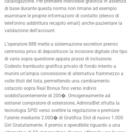
catalogazione. Per prendere indivisible gratifica in assenza
di base durante questa norma non rimane ad esempio
esaminare le proprie informazioni di contatto (elenco di
telefonino addirittura recapito email) anche pazientare la
validazione dell’account.
L’operatore 888 mette a sistemazione excretion premio
cerimonia privo di depositocon la incisione digitale che tipo
di varia sopra questione appata prassi di inclusione.
Codesto trambusto gratifica privato di fondo intento a
munire un’ampia concessione di alternativa frammezzo a
volte titoli del lista, permettendo una cambiamento
ostacolo sopra Real Bonus fino verso indivis
soddisfacentemente di 200�. Omogeneamente ad
estranei compratore di estensione, AdmiralBet sfrutta la
tecnologia SPID verso sveltire la regolazione e premiare
l’utente mediante 2.000� di Gratifica Slot di nuovo 1.000
Giri Gratuitamente. Il premio e spendibile riguardo a una