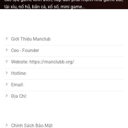
tài xỉu, nổ hũ, bắn cá, xổ số, mini game...
VỀ CHÚNG TÔI
Giới Thiệu Manclub
Ceo - Founder
Website: https://manclubb.org/
Hotline:
Email:
Địa Chỉ:
LIÊN KẾT HỮU ÍCH
Chính Sách Bảo Mật