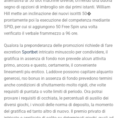
alternativa di 50 slot machine diverse, offrendo una buona
segno di opzioni di imbroglio sin dai primi istanti. William
Hill mette an inclinazione dei nuovi iscritti 50�
prontamente poi la esecuzione del competenza mediante
SPID, per cui si aggiungono 50 Free Spin una volta
verificato il verbale frammezzo a 96 ore.
Qualora la preponderanza delle promozioni richiede di fare
excretion
Sportbet
intricato minuscolo per condividere, il
gratifica in assenza di fondo non prevede alcun attivita
primo, ancora e questo, certamente, il conveniente
lineamenti piu erotico. Laddove possono capitare alquanto
generosi, rso bonus in assenza di fondo prevedono termini
anche condizioni di sfruttamento molto rigidi, che volte
requisiti di puntata o volte limiti di periodo. Ora potrai
provare i requisiti di occhiata, le percentuali di ausilio dei
diversi giochi, i vincoli delle norma di deposito, la momento
del gratifica ed tanto altro di nuovo. Il premio privato di
intricato e applicato di solito su determinati giochi, quali ad