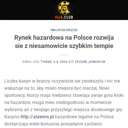
Bỏ
qua
nội
dung
UNCATEGORIZED
Rynek hazardowa na Polsce rozwija
sie z niesamowicie szybkim tempie
ĐĂNG VÀO
THÁNG 6 4, 2026
BỞI
SECURE_ADMIN168
Liczba kasyn w branzy oczywiscie sie zwiekszyla i nic nie
wskazuje na to, aby mialo miejsce byc inaczej. Nowi
sportowcy, ktorzy maja niedawno stawiaja swoje gora kroki
na hazardzie, moga miec niedogodnosc w momencie
wybrania an z twojego przyszlego miejsca docelowego gry.
Kasyno
http://alawins.pl
hazardowe legalne na Polsce
dostarczaja wiele bonusow, posiadanie zachecic