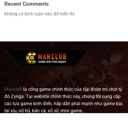
Recent Comments
Không có bình luận nào để hiển thị.
Manclub
là cổng game chính thức của tập đoàn trò chơi tỷ
đô Zynga. Tại website chính thức này, chúng tôi cung cấp
các tựa game kinh điển, hấp dẫn phái mạnh như game bài,
tài xỉu, nổ hũ, bắn cá, xổ số, mini game...