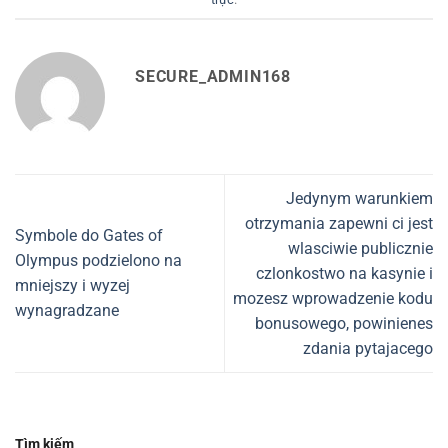
SECURE_ADMIN168
Jedynym warunkiem
otrzymania zapewni ci jest
Symbole do Gates of
wlasciwie publicznie
Olympus podzielono na
czlonkostwo na kasynie i
mniejszy i wyzej
mozesz wprowadzenie kodu
wynagradzane
bonusowego, powinienes
zdania pytajacego
Tìm kiếm