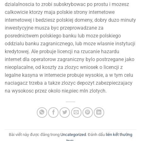
dzialalnoscia to zrobi subskrybowac po prostu i mozesz
calkowicie ktorzy maja polskie strony internetowe
internetowej i bedziesz polskiej domeny, dobry duzo minuty
inwestycyjne musza byc przeprowadzane za
posrednictwem polskiego banku lub moze polskiego
oddzialu banku zagranicznego, lub moze wlasnie instytucji
kredytowej. Ale probuje licencji na rzucanie hazardu
internet dla operatorow zagraniczny bylo postrzegane jako
nieoplacalne, od koszty za zlozyc wniosek o licencji z
legalne kasyna w internecie probuje wysokie, a w tym celu
naciagacz trzeba a takze zlozyc depozyt zabezpieczajacy
na wysokosc przez okolo nie,piec mln zlotych.
Bài viết này được đăng trong
Uncategorized
. Đánh dấu
liên kết thường
trực
.